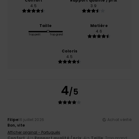
Confort
Rapport qualité / prix
4.5
3.9
Taille
Matière
4.6
Trop petit
Trop grand
Coloris
4.5
4
/5
Filipe
16 juillet 2026
Achat vérifié
Bon, vite
Afficher original - Português
Confort
: 4
Rapport qualité / prix
: 4
Taille
: Trop grand
/5
/5