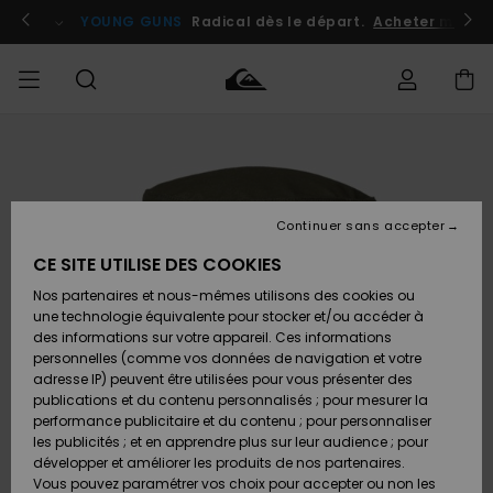
Passer
à
atuits
Se connecter / s'inscrire
YOUNG GUNS
Radical dès le départ.
Acheter maint
l'information
sur
le
produit
Accéder à
HOMME
Vêtements
Vêtements
Shop
Surf
Snow
Outlet
ma
Shop
Shop
Homme
commande
Homme
Homme
GARÇON
Continuer sans accepter
Accessoires
Accessoires
Nouveautés
Livraison
Outlet
CE SITE UTILISE DES COOKIES
FEMME
Surf
Snow
Enfant
Shop
Shop
Nos partenaires et nous-mêmes utilisons des cookies ou
Retours
Chaussures
Chaussures
A
Enfant
Enfant
une technologie équivalente pour stocker et/ou accéder à
& Tongs
& Tongs
Découvrir
SURF
des informations sur votre appareil. Ces informations
Outlet
personnelles (comme vos données de navigation et votre
Paiement
Femme
adresse IP) peuvent être utilisées pour vous présenter des
SNOW
Highlights
Snow
publications et du contenu personnalisés ; pour mesurer la
Surf
Surf
Snow
Shop
Carte
performance publicitaire et du contenu ; pour personnaliser
Femme
Cadeau
les publicités ; et en apprendre plus sur leur audience ; pour
OUTLET
développer et améliorer les produits de nos partenaires.
Communauté
Snow
Snow
Vous pouvez paramétrer vos choix pour accepter ou non les