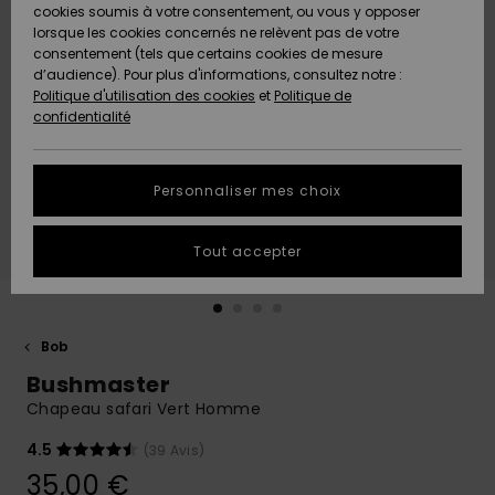
Quiksilver
A
cookies soumis à votre consentement, ou vous y opposer
Freedom
AIDE &
Découvrir
lorsque les cookies concernés ne relèvent pas de votre
CONTACT
consentement (tels que certains cookies de mesure
Nouveautés
Nouveautés
d’audience). Pour plus d'informations, consultez notre :
Protection
Politique d'utilisation des cookies
et
Politique de
des
Communauté
MAGASINS
confidentialité
données
A
A
Découvrir
Découvrir
QUIKSILVER
Guide des
APP
Personnaliser mes choix
tailles
LISTE DE
Tout accepter
SOUHAITS
Démarrez
une
conversation
pour
obtenir la
Bob
réponse la
Bushmaster
plus rapide
à votre
Chapeau safari Vert Homme
question.
4.5
(39 Avis)
Démarrer
une
35,00 €
conversation