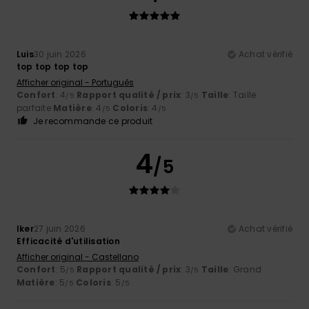
Luis
30 juin 2026
Achat vérifié
top top top top
Afficher original - Português
Confort
: 4
Rapport qualité / prix
: 3
Taille
: Taille
/5
/5
parfaite
Matière
: 4
Coloris
: 4
/5
/5
Je recommande ce produit
4
/5
Iker
27 juin 2026
Achat vérifié
Efficacité d'utilisation
Afficher original - Castellano
Confort
: 5
Rapport qualité / prix
: 3
Taille
: Grand
/5
/5
Matière
: 5
Coloris
: 5
/5
/5