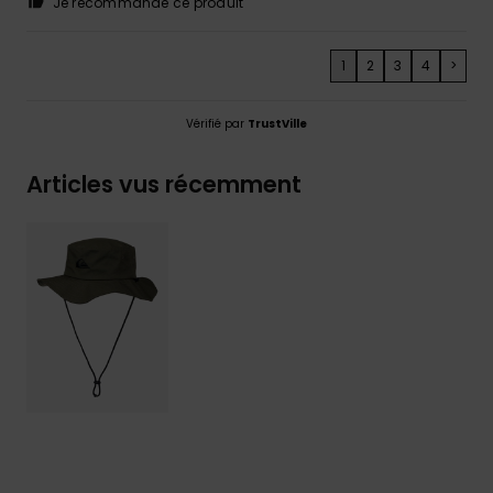
Je recommande ce produit
1
2
3
4
>
Vérifié par
TrustVille
Articles vus récemment