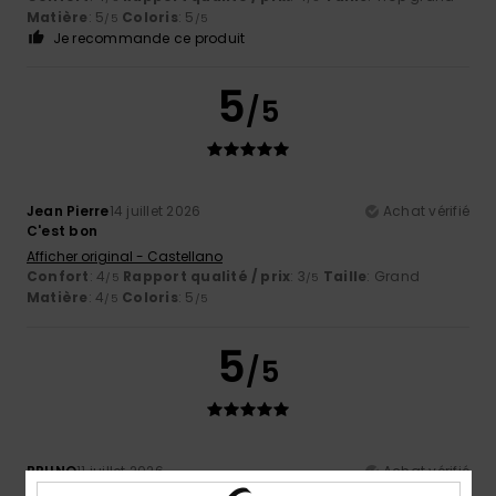
Matière
: 5
Coloris
: 5
/5
/5
Je recommande ce produit
5
/5
Jean Pierre
14 juillet 2026
Achat vérifié
C'est bon
Afficher original - Castellano
Confort
: 4
Rapport qualité / prix
: 3
Taille
: Grand
/5
/5
Matière
: 4
Coloris
: 5
/5
/5
5
/5
BRUNO
11 juillet 2026
Achat vérifié
Conforme aux attentes