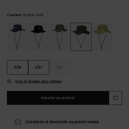
Trouvez
des
Grape Leaf
Couleur
réponses
aux
questions
les plus
fréquentes
et notre
formulaire
de
contact.
S/M
L/XL
XXL
Consulter
la FAQ
Voir le Guide des tailles
Ajouter au panier
Livraison à domicile ou point relais