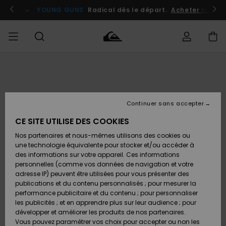
Passer
à
atuits
Se connecter / s'inscrire
YOUNG GUNS
Radical dès le départ.
Acheter maint
l'information
sur
le
produit
Accéder à
HOMME
Vêtements
Vêtements
Shop
Surf
Snow
Outlet
ma
Shop
Shop
Homme
commande
Homme
Homme
GARÇON
Continuer sans accepter
Accessoires
Accessoires
Nouveautés
Livraison
Outlet
CE SITE UTILISE DES COOKIES
FEMME
Surf
Snow
Enfant
Shop
Shop
Nos partenaires et nous-mêmes utilisons des cookies ou
Retours
Chaussures
Chaussures
A
Enfant
Enfant
une technologie équivalente pour stocker et/ou accéder à
& Tongs
& Tongs
Découvrir
SURF
des informations sur votre appareil. Ces informations
Outlet
personnelles (comme vos données de navigation et votre
Paiement
Femme
adresse IP) peuvent être utilisées pour vous présenter des
SNOW
Highlights
Snow
publications et du contenu personnalisés ; pour mesurer la
Surf
Surf
Snow
Shop
Carte
performance publicitaire et du contenu ; pour personnaliser
Femme
Cadeau
les publicités ; et en apprendre plus sur leur audience ; pour
OUTLET
développer et améliorer les produits de nos partenaires.
Communauté
Snow
Snow
Vous pouvez paramétrer vos choix pour accepter ou non les