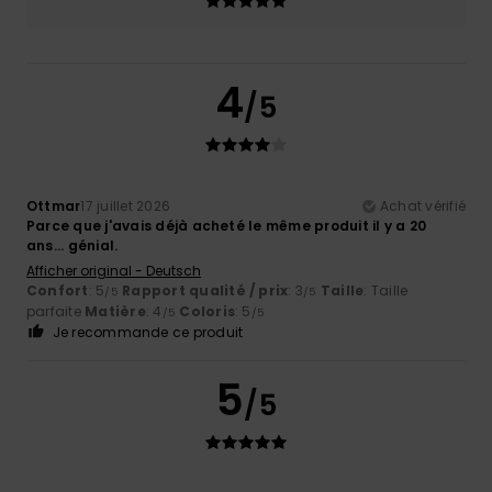
4
/5
Ottmar
17 juillet 2026
Achat vérifié
Parce que j'avais déjà acheté le même produit il y a 20
ans... génial.
Afficher original - Deutsch
Confort
: 5
Rapport qualité / prix
: 3
Taille
: Taille
/5
/5
parfaite
Matière
: 4
Coloris
: 5
/5
/5
Je recommande ce produit
5
/5