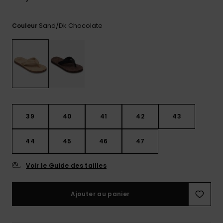
Trouvez
des
Sand/dk Chocolate
Couleur
réponses
aux
questions
les plus
fréquentes
et notre
formulaire
de
contact.
39
40
41
42
43
Consulter
la FAQ
44
45
46
47
Voir le Guide des tailles
Ajouter au panier