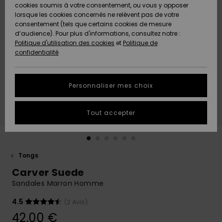
Quiksilver
A
cookies soumis à votre consentement, ou vous y opposer
Freedom
AIDE &
Découvrir
lorsque les cookies concernés ne relèvent pas de votre
CONTACT
consentement (tels que certains cookies de mesure
Nouveautés
Nouveautés
d’audience). Pour plus d'informations, consultez notre :
Protection
Politique d'utilisation des cookies
et
Politique de
des
Communauté
MAGASINS
confidentialité
données
A
A
Découvrir
Découvrir
QUIKSILVER
Guide des
APP
Personnaliser mes choix
tailles
LISTE DE
Tout accepter
SOUHAITS
Démarrez
une
conversation
pour
obtenir la
Tongs
réponse la
Carver Suede
plus rapide
à votre
Sandales Marron Homme
question.
4.5
(2 Avis)
Démarrer
une
42,00 €
conversation