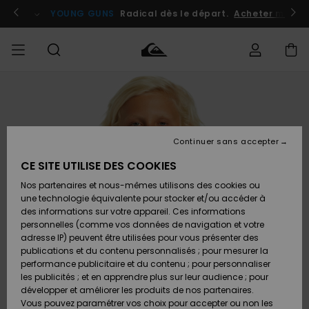
Passer
à
atuits
Se connecter / s'inscrire
YOUNG GUNS
Radical dès le départ.
Acheter maint
l'information
sur
le
produit
Accéder à
HOMME
Vêtements
Vêtements
Shop
Surf
Snow
Outlet
ma
Shop
Shop
Homme
commande
Homme
Homme
GARÇON
Continuer sans accepter
Accessoires
Accessoires
Nouveautés
Livraison
Outlet
CE SITE UTILISE DES COOKIES
FEMME
Surf
Snow
Enfant
Shop
Shop
Nos partenaires et nous-mêmes utilisons des cookies ou
Retours
Chaussures
Chaussures
A
Enfant
Enfant
une technologie équivalente pour stocker et/ou accéder à
& Tongs
& Tongs
Découvrir
SURF
des informations sur votre appareil. Ces informations
Outlet
personnelles (comme vos données de navigation et votre
Paiement
Femme
adresse IP) peuvent être utilisées pour vous présenter des
SNOW
Highlights
Snow
publications et du contenu personnalisés ; pour mesurer la
Surf
Surf
Snow
Shop
Carte
performance publicitaire et du contenu ; pour personnaliser
Femme
Cadeau
les publicités ; et en apprendre plus sur leur audience ; pour
OUTLET
développer et améliorer les produits de nos partenaires.
Communauté
Snow
Snow
Vous pouvez paramétrer vos choix pour accepter ou non les