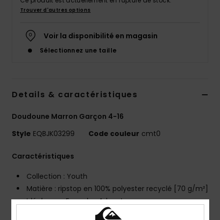
Ce produit est actuellement en rupture de stock.
Trouver d'autres options
Voir la disponibilité en magasin
Sélectionnez une taille
Details & caractéristiques
Doudoune Marron Garçon 4-16
Style
EQBJK03299
Code couleur
cmt0
Caractéristiques
Collection : Youth
Matière : ripstop en 100% polyester recyclé [70 g/m²]
Idéal pour : Everyday Adventure
Avantages : La technologie Quiksilver DryFlight® vous