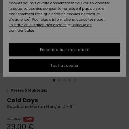
Quiksilver
A
cookies soumis à votre consentement, ou vous y opposer
Freedom
AIDE &
Découvrir
lorsque les cookies concernés ne relèvent pas de votre
CONTACT
consentement (tels que certains cookies de mesure
Nouveautés
Nouveautés
d’audience). Pour plus d'informations, consultez notre :
Protection
Politique d'utilisation des cookies
et
Politique de
des
Communauté
MAGASINS
confidentialité
données
A
A
Découvrir
Découvrir
QUIKSILVER
Guide des
APP
Personnaliser mes choix
tailles
LISTE DE
Tout accepter
SOUHAITS
Démarrez
une
conversation
pour
obtenir la
Vestes & Manteaux
réponse la
Cold Days
plus rapide
à votre
Doudoune Marron Garçon 4-16
question.
78,00 €
50%
Démarrer
une
39,00 €
conversation