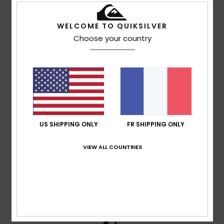
Pascal
16 juillet 2026
Achat vérifié
WELCOME TO QUIKSILVER
Ce pull va très bien à un garçon de 10 ans, il est même
Choose your country
encore un peu trop grand
Afficher original - Deutsch
Confort
: 5
Rapport qualité / prix
: 4
Taille
: Taille
/5
/5
parfaite
Matière
: 5
Coloris
: 5
/5
/5
Je recommande ce produit
5
/5
US SHIPPING ONLY
FR SHIPPING ONLY
VIEW ALL COUNTRIES
Nicolas
16 juillet 2026
Achat vérifié
Ce sweat-shirt est très et va super bien à mon fils
Confort
: 5
Rapport qualité / prix
: 5
Taille
: Taille
/5
/5
parfaite
Matière
: 5
Coloris
: 5
/5
/5
Je recommande ce produit