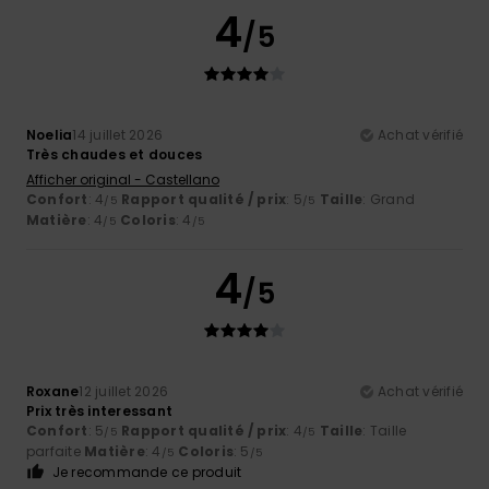
4
/5
Noelia
14 juillet 2026
Achat vérifié
Très chaudes et douces
Afficher original - Castellano
Confort
: 4
Rapport qualité / prix
: 5
Taille
: Grand
/5
/5
Matière
: 4
Coloris
: 4
/5
/5
4
/5
Roxane
12 juillet 2026
Achat vérifié
Prix très interessant
Confort
: 5
Rapport qualité / prix
: 4
Taille
: Taille
/5
/5
parfaite
Matière
: 4
Coloris
: 5
/5
/5
Je recommande ce produit