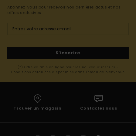
Abonnez-vous pour recevoir nos dernières actus et nos
offres exclusives.
S'inscrire
(*) Offre valable en ligne pour les nouveaux inscrits -
Conditions détaillées disponibles dans l'email de bienvenue
Trouver un magasin
Contactez nous