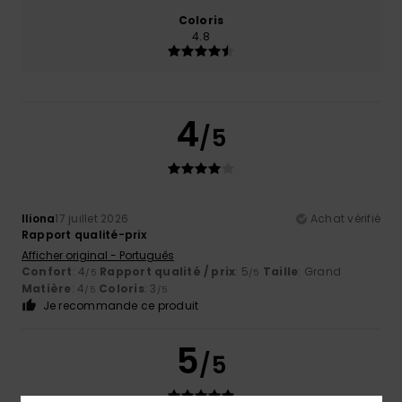
Coloris
4.8
4
/5
Iliona
17 juillet 2026
Achat vérifié
Rapport qualité-prix
Afficher original - Português
Confort
: 4
Rapport qualité / prix
: 5
Taille
: Grand
/5
/5
Matière
: 4
Coloris
: 3
/5
/5
Je recommande ce produit
5
/5