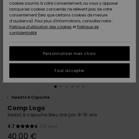
Quiksilver
A
cookies soumis à votre consentement, ou vous y opposer
Freedom
AIDE &
Découvrir
lorsque les cookies concernés ne relèvent pas de votre
CONTACT
consentement (tels que certains cookies de mesure
Nouveautés
Nouveautés
d’audience). Pour plus d'informations, consultez notre :
Protection
Politique d'utilisation des cookies
et
Politique de
des
Communauté
MAGASINS
confidentialité
données
A
A
Découvrir
Découvrir
QUIKSILVER
Guide des
APP
Personnaliser mes choix
tailles
LISTE DE
Tout accepter
SOUHAITS
Démarrez
une
conversation
pour
obtenir la
Sweats à Capuche
réponse la
Comp Logo
plus rapide
à votre
Sweat à capuche Bleu Garçon 8-16 ans
question.
4.7
(70 Avis)
Démarrer
une
40,00 €
conversation