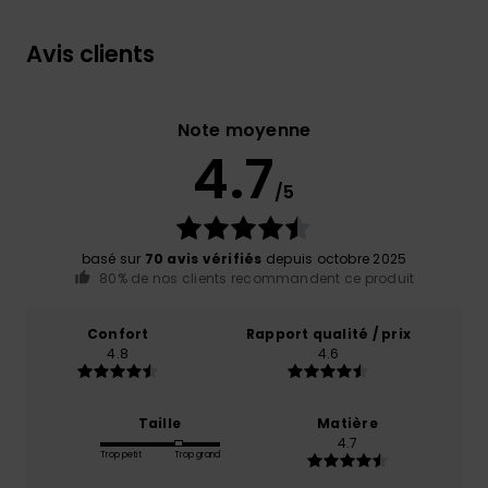
Avis clients
Note moyenne
4.7
/5
basé sur
70 avis vérifiés
depuis octobre 2025
80% de nos clients recommandent ce produit
Confort
Rapport qualité / prix
4.8
4.6
Taille
Matière
4.7
Trop petit
Trop grand