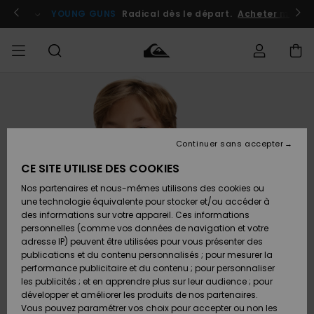
Passer
à
atuits
Se connecter / s'inscrire
YOUNG GUNS
Radical dès le départ.
Acheter maint
l'information
sur
le
produit
Accéder à
HOMME
Vêtements
Vêtements
Shop
Surf
Snow
Outlet
ma
Shop
Shop
Homme
commande
Homme
Homme
GARÇON
Continuer sans accepter
Accessoires
Accessoires
Nouveautés
Livraison
Outlet
CE SITE UTILISE DES COOKIES
FEMME
Surf
Snow
Enfant
Shop
Shop
Nos partenaires et nous-mêmes utilisons des cookies ou
Retours
Chaussures
Chaussures
A
Enfant
Enfant
une technologie équivalente pour stocker et/ou accéder à
& Tongs
& Tongs
Découvrir
SURF
des informations sur votre appareil. Ces informations
Outlet
personnelles (comme vos données de navigation et votre
Paiement
Femme
adresse IP) peuvent être utilisées pour vous présenter des
SNOW
Highlights
Snow
publications et du contenu personnalisés ; pour mesurer la
Surf
Surf
Snow
Shop
Carte
performance publicitaire et du contenu ; pour personnaliser
Femme
Cadeau
les publicités ; et en apprendre plus sur leur audience ; pour
OUTLET
développer et améliorer les produits de nos partenaires.
Communauté
Snow
Snow
Vous pouvez paramétrer vos choix pour accepter ou non les