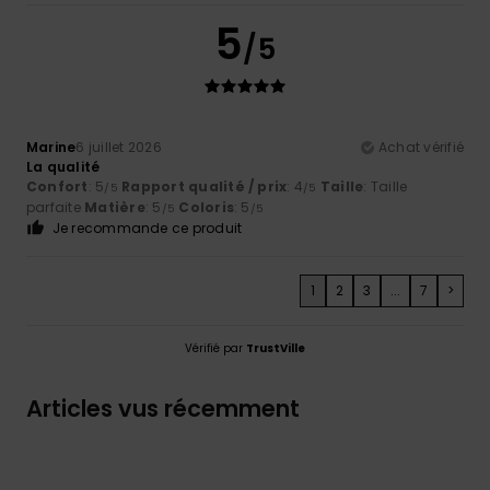
5
/5
Marine
6 juillet 2026
Achat vérifié
La qualité
Confort
: 5
Rapport qualité / prix
: 4
Taille
: Taille
/5
/5
parfaite
Matière
: 5
Coloris
: 5
/5
/5
Je recommande ce produit
1
2
3
...
7
>
Vérifié par
TrustVille
Articles vus récemment