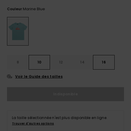
Trouvez
Marine Blue
Couleur
des
réponses
aux
questions
les plus
fréquentes
et notre
formulaire
de
contact.
8
10
12
14
16
Consulter
la FAQ
Voir le Guide des tailles
Indisponible
La taille sélectionnée n'est plus disponible en ligne.
Trouver d'autres options