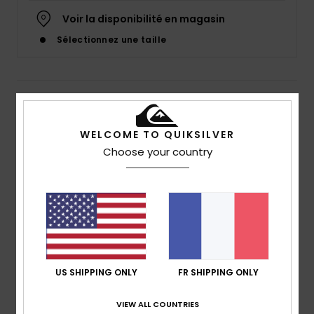
Voir la disponibilité en magasin
Sélectionnez une taille
Details & caractéristiques
T-Shirt à manches courtes Bleu Garçon 8-16 ans
WELCOME TO QUIKSILVER
Choose your country
Style
EQBZT04711
Code couleur
bha0
Caractéristiques
Matière :
jersey de coton [160 g/m²]
Coupe :
coupe regular
Col :
col rond
Logotage :
Logo Quiksilver imprimé sur la poitrine
US SHIPPING ONLY
FR SHIPPING ONLY
Étiquette Quiksilver tissée sur la manche
VIEW ALL COUNTRIES