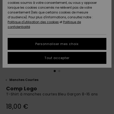
Quiksilver
A
cookies soumis à votre consentement, ou vous y opposer
Freedom
AIDE &
Découvrir
lorsque les cookies concernés ne relèvent pas de votre
CONTACT
consentement (tels que certains cookies de mesure
Nouveautés
Nouveautés
d’audience). Pour plus d'informations, consultez notre :
Protection
Politique d'utilisation des cookies
et
Politique de
des
Communauté
MAGASINS
confidentialité
données
A
A
Découvrir
Découvrir
QUIKSILVER
Guide des
APP
Personnaliser mes choix
tailles
LISTE DE
Tout accepter
SOUHAITS
Démarrez
une
conversation
pour
obtenir la
Manches Courtes
réponse la
Comp Logo
plus rapide
à votre
T-Shirt à manches courtes Bleu Garçon 8-16 ans
question.
18,00 €
Démarrer
une
conversation