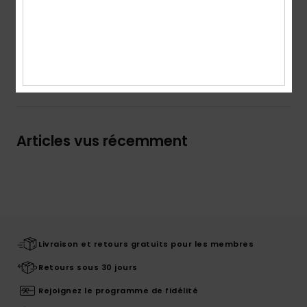
Composition
100 % Coton
Traçabilité du produit (Loi Agec)
Livraison & Retours
Articles vus récemment
Livraison et retours gratuits pour les membres
Retours sous 30 jours
Rejoignez le programme de fidélité