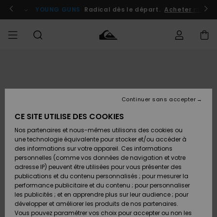
Passer
à
atuits
Se connecter / s'inscrire
YOUNG GUNS
Radical dès le départ.
Acheter maint
l'information
sur
le
produit
Accéder à
HOMME
Vêtements
Vêtements
Shop
Surf
Snow
Outlet
ma
Shop
Shop
Homme
commande
Homme
Homme
GARÇON
Continuer sans accepter
Accessoires
Accessoires
Nouveautés
Livraison
Outlet
CE SITE UTILISE DES COOKIES
FEMME
Surf
Snow
Enfant
Shop
Shop
Nos partenaires et nous-mêmes utilisons des cookies ou
Retours
Chaussures
Chaussures
A
Enfant
Enfant
une technologie équivalente pour stocker et/ou accéder à
& Tongs
& Tongs
Découvrir
SURF
des informations sur votre appareil. Ces informations
Outlet
personnelles (comme vos données de navigation et votre
Paiement
Femme
adresse IP) peuvent être utilisées pour vous présenter des
SNOW
Highlights
Snow
publications et du contenu personnalisés ; pour mesurer la
Surf
Surf
Snow
Shop
Carte
performance publicitaire et du contenu ; pour personnaliser
Femme
Cadeau
les publicités ; et en apprendre plus sur leur audience ; pour
OUTLET
développer et améliorer les produits de nos partenaires.
Communauté
Snow
Snow
Vous pouvez paramétrer vos choix pour accepter ou non les