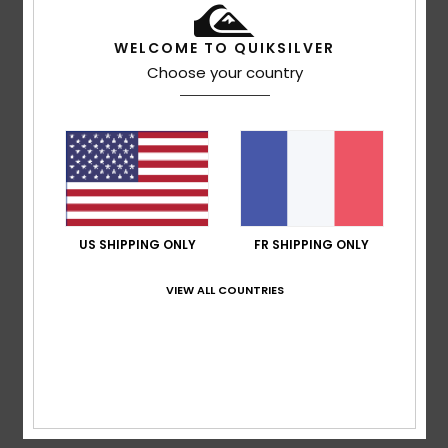
basé sur
4 avis vérifiés
depuis décembre 2025
25% de nos clients recommandent ce produit
WELCOME TO QUIKSILVER
Choose your country
Confort
Rapport qualité / prix
4.0
3.7
Taille
Matière
4.0
Trop petit
Trop grand
Coloris
US SHIPPING ONLY
FR SHIPPING ONLY
4.3
VIEW ALL COUNTRIES
2
/5