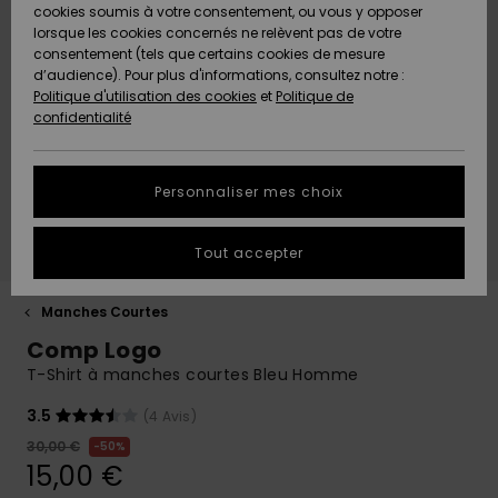
Quiksilver
A
cookies soumis à votre consentement, ou vous y opposer
Freedom
AIDE &
Découvrir
lorsque les cookies concernés ne relèvent pas de votre
CONTACT
consentement (tels que certains cookies de mesure
Nouveautés
Nouveautés
d’audience). Pour plus d'informations, consultez notre :
Protection
Politique d'utilisation des cookies
et
Politique de
des
Communauté
MAGASINS
confidentialité
données
A
A
Découvrir
Découvrir
QUIKSILVER
Guide des
APP
Personnaliser mes choix
tailles
LISTE DE
Tout accepter
SOUHAITS
Démarrez
une
conversation
Manches Courtes
pour
Comp Logo
obtenir la
réponse la
T-Shirt à manches courtes Bleu Homme
plus rapide
à votre
3.5
(4 Avis)
question.
30,00 €
50%
Démarrer
15,00 €
une
conversation