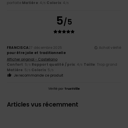
parfaite
Matière
: 4
Coloris
: 4
/5
/5
5
/5
FRANCISCA
27 décembre 2025
Achat vérifié
pour être jolie et traditionnelle
Afficher original - Castellano
Confort
: 5
Rapport qualité / prix
: 4
Taille
: Trop grand
/5
/5
Matière
: 5
Coloris
: 5
/5
/5
Je recommande ce produit
Vérifié par
TrustVille
Articles vus récemment