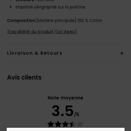
Imprimé sérigraphié sur la poitrine
Composition
[Matière principale] 100 % Coton
Traçabilité du produit (Loi Agec)
Livraison & Retours
Avis clients
Note moyenne
3.5
/5