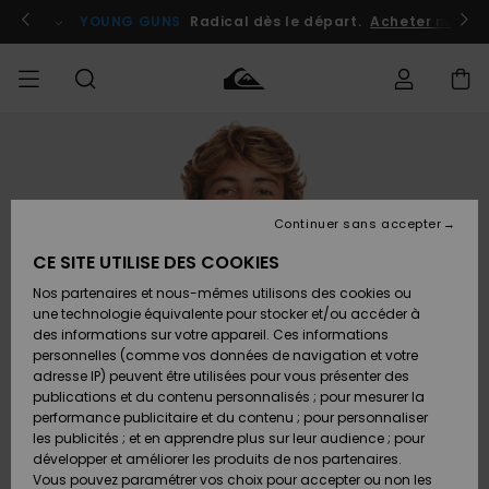
Passer
à
atuits
Se connecter / s'inscrire
YOUNG GUNS
Radical dès le départ.
Acheter maint
l'information
sur
le
produit
Accéder à
HOMME
Vêtements
Vêtements
Shop
Surf
Snow
Outlet
ma
Shop
Shop
Homme
commande
Homme
Homme
GARÇON
Continuer sans accepter
Accessoires
Accessoires
Nouveautés
Livraison
Outlet
CE SITE UTILISE DES COOKIES
FEMME
Surf
Snow
Enfant
Shop
Shop
Nos partenaires et nous-mêmes utilisons des cookies ou
Retours
Chaussures
Chaussures
A
Enfant
Enfant
une technologie équivalente pour stocker et/ou accéder à
& Tongs
& Tongs
Découvrir
SURF
des informations sur votre appareil. Ces informations
Outlet
personnelles (comme vos données de navigation et votre
Paiement
Femme
adresse IP) peuvent être utilisées pour vous présenter des
SNOW
Highlights
Snow
publications et du contenu personnalisés ; pour mesurer la
Surf
Surf
Snow
Shop
Carte
performance publicitaire et du contenu ; pour personnaliser
Femme
Cadeau
les publicités ; et en apprendre plus sur leur audience ; pour
OUTLET
développer et améliorer les produits de nos partenaires.
Communauté
Snow
Snow
Vous pouvez paramétrer vos choix pour accepter ou non les