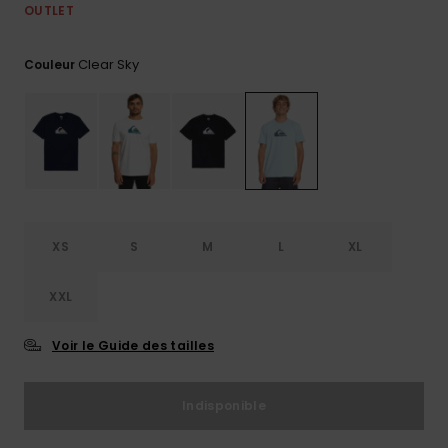
OUTLET
Trouvez
des
réponses
Clear Sky
Couleur
aux
questions
les plus
fréquentes
et notre
formulaire
de
contact.
Consulter
XS
S
M
L
XL
la FAQ
XXL
Voir le Guide des tailles
Indisponible