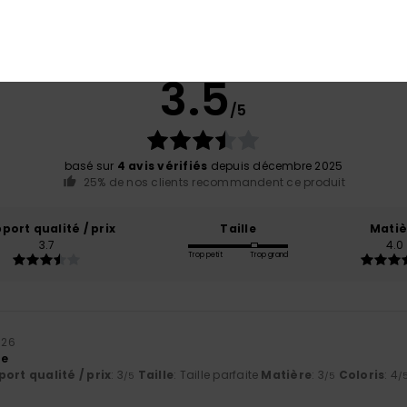
Note moyenne
3.5
/5
basé sur
4 avis vérifiés
depuis décembre 2025
25% de nos clients recommandent ce produit
port qualité / prix
Taille
Matiè
3.7
4.0
Trop petit
Trop grand
2026
re
ort qualité / prix
: 3
Taille
: Taille parfaite
Matière
: 3
Coloris
: 4
/5
/5
/