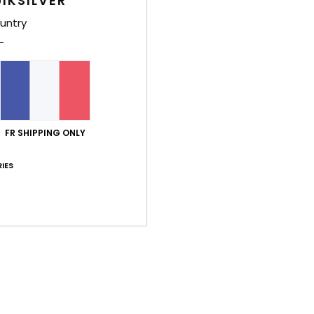
IKSILVER
untry
FR SHIPPING ONLY
IES