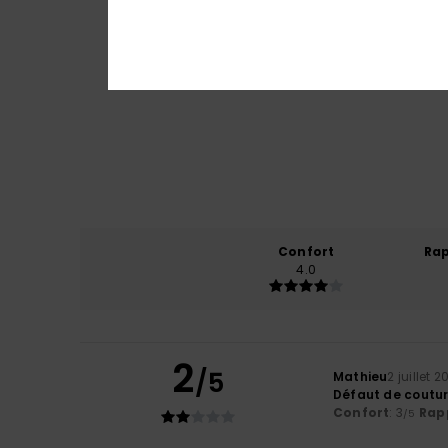
Confort
Rap
4.0
2
/5
Mathieu
2 juillet 
Défaut de coutu
Confort
: 3
Rapp
/5