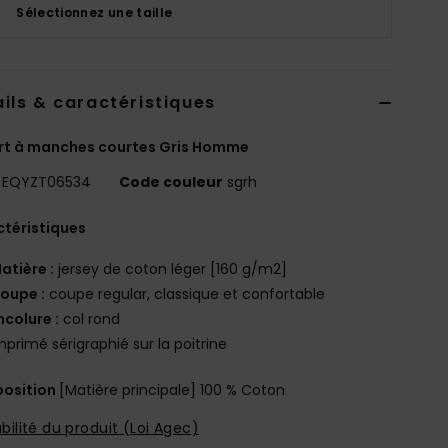
Sélectionnez une taille
ils & caractéristiques
rt à manches courtes Gris Homme
EQYZT06534
Code couleur
sgrh
téristiques
atière :
jersey de coton léger [160 g/m2]
oupe :
coupe regular, classique et confortable
ncolure :
col rond
mprimé sérigraphié sur la poitrine
osition
[Matière principale] 100 % Coton
bilité du produit (Loi Agec)