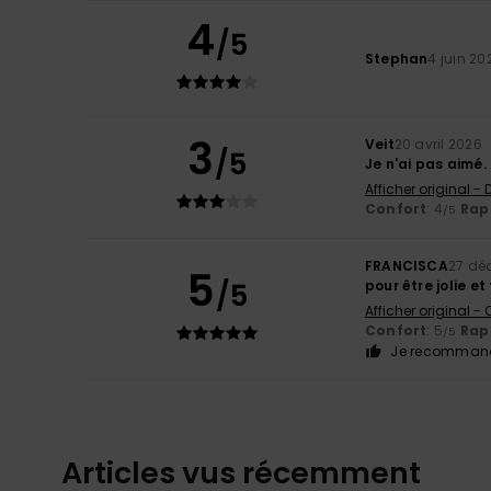
4
/5
Stephan
4 juin 20
3
Veit
20 avril 2026
/5
Je n'ai pas aimé.
Afficher original -
Confort
: 4
Rapp
/5
FRANCISCA
27 dé
5
/5
pour être jolie et
Afficher original -
Confort
: 5
Rapp
/5
Je recommand
Articles vus récemment