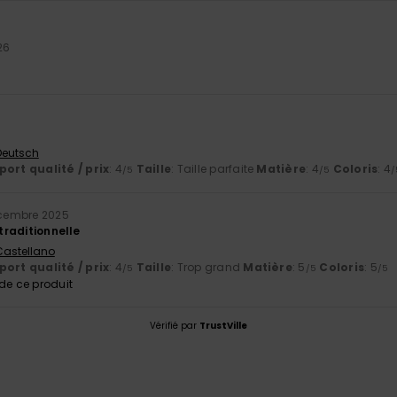
26
 Deutsch
ort qualité / prix
: 4
Taille
: Taille parfaite
Matière
: 4
Coloris
: 4
/5
/5
/
cembre 2025
 traditionnelle
 Castellano
ort qualité / prix
: 4
Taille
: Trop grand
Matière
: 5
Coloris
: 5
/5
/5
/5
e ce produit
Vérifié par
TrustVille