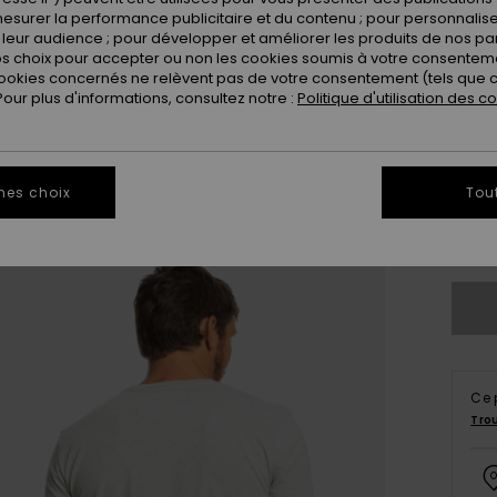
esurer la performance publicitaire et du contenu ; pour personnaliser 
leur audience ; pour développer et améliorer les produits de nos pa
 choix pour accepter ou non les cookies soumis à votre consenteme
ookies concernés ne relèvent pas de votre consentement (tels que c
ur plus d'informations, consultez notre :
Politique d'utilisation des c
X
mes choix
Tou
Vo
Ce 
Tro