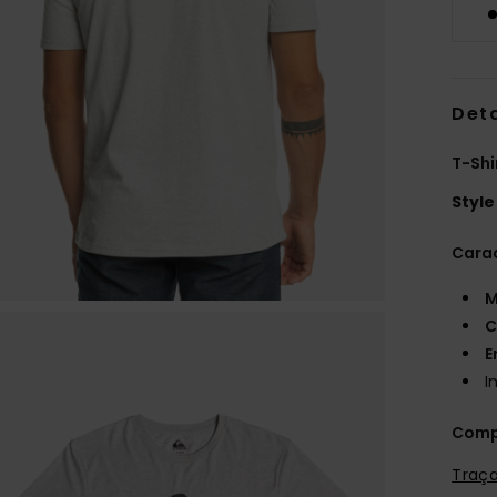
Deta
T-Shi
Style
Carac
M
C
E
I
Comp
Traça