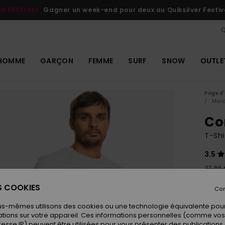
ER FESTIVAL
Gagner un week-end pour deux au Quiksilver Festiv
Q
HOMME
GARÇON
FEMME
SURF
SNOW
OUTLE
Page d'
Manc
Co
T-Sh
3.5
27,99 
14,
ES COOKIES
Con
OUTL
us-mêmes utilisons des cookies ou une technologie équivalente pour
tions sur votre appareil. Ces informations personnelles (comme v
resse IP) peuvent être utilisées pour vous présenter des publications
Coule