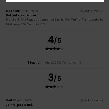
Mathieu
2 juillet 2026
Achat vérifié
Défaut de couture
Confort
: 3
Rapport qualité / prix
: 3
Taille
: Taille parfaite
/5
/5
Matière
: 3
Coloris
: 4
/5
/5
4
/5
Stephan
4 juin 2026
Achat vérifié
3
/5
Veit
20 avril 2026
Achat vérifié
Je n'ai pas aimé.