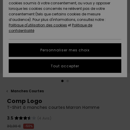
Quiksilver
A
cookies soumis à votre consentement, ou vous y opposer
Freedom
AIDE &
Découvrir
lorsque les cookies concernés ne relèvent pas de votre
CONTACT
consentement (tels que certains cookies de mesure
Nouveautés
Nouveautés
d’audience). Pour plus d'informations, consultez notre :
Protection
Politique d'utilisation des cookies
et
Politique de
des
Communauté
MAGASINS
confidentialité
données
A
A
Découvrir
Découvrir
QUIKSILVER
Guide des
APP
Personnaliser mes choix
tailles
LISTE DE
Tout accepter
SOUHAITS
Démarrez
une
conversation
pour
obtenir la
Manches Courtes
réponse la
Comp Logo
plus rapide
à votre
T-Shirt à manches courtes Marron Homme
question.
3.5
(4 Avis)
Démarrer
une
30,00 €
50%
conversation