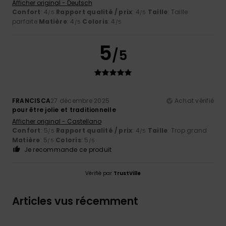
Afficher original - Deutsch
Confort
: 4
Rapport qualité / prix
: 4
Taille
: Taille
/5
/5
parfaite
Matière
: 4
Coloris
: 4
/5
/5
5
/5
FRANCISCA
27 décembre 2025
Achat vérifié
pour être jolie et traditionnelle
Afficher original - Castellano
Confort
: 5
Rapport qualité / prix
: 4
Taille
: Trop grand
/5
/5
Matière
: 5
Coloris
: 5
/5
/5
Je recommande ce produit
Vérifié par
TrustVille
Articles vus récemment