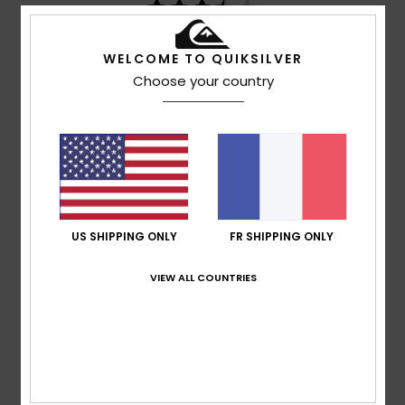
basé sur
4 avis vérifiés
depuis décembre 2025
25% de nos clients recommandent ce produit
WELCOME TO QUIKSILVER
Choose your country
Confort
Rapport qualité / prix
4.0
3.7
Taille
Matière
4.0
Trop petit
Trop grand
US SHIPPING ONLY
FR SHIPPING ONLY
Coloris
4.3
VIEW ALL COUNTRIES
2
/5