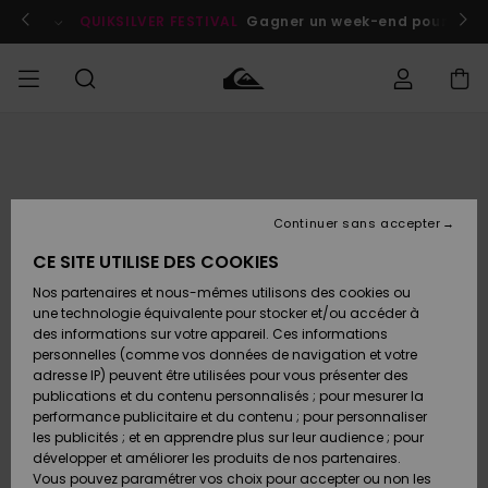
Passer
à
enant
QUIKSILVER FESTIVAL
Gagner un week-end pour deux a
l'information
sur
le
produit
Accéder à
HOMME
Vêtements
Vêtements
Shop
Surf
Snow
Outlet
ma
Shop
Shop
Homme
commande
Homme
Homme
GARÇON
Continuer sans accepter
Accessoires
Accessoires
Nouveautés
Livraison
Outlet
CE SITE UTILISE DES COOKIES
FEMME
Surf
Snow
Enfant
Shop
Shop
Nos partenaires et nous-mêmes utilisons des cookies ou
Retours
Chaussures
Chaussures
A
Enfant
Enfant
une technologie équivalente pour stocker et/ou accéder à
& Tongs
& Tongs
Découvrir
SURF
des informations sur votre appareil. Ces informations
Outlet
personnelles (comme vos données de navigation et votre
Paiement
Femme
adresse IP) peuvent être utilisées pour vous présenter des
SNOW
Highlights
Snow
publications et du contenu personnalisés ; pour mesurer la
Surf
Surf
Snow
Shop
Carte
performance publicitaire et du contenu ; pour personnaliser
Femme
Cadeau
les publicités ; et en apprendre plus sur leur audience ; pour
OUTLET
développer et améliorer les produits de nos partenaires.
Communauté
Snow
Snow
Vous pouvez paramétrer vos choix pour accepter ou non les