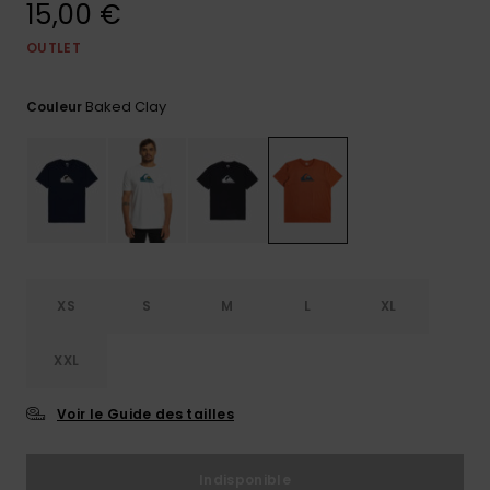
15,00 €
Trouvez
des
OUTLET
réponses
aux
Baked Clay
questions
Couleur
les plus
fréquentes
et notre
formulaire
de
contact.
Consulter
la FAQ
XS
S
M
L
XL
XXL
Voir le Guide des tailles
Indisponible