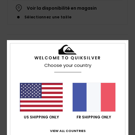
Voir la disponibilité en magasin
Sélectionnez une taille
Details & caractéristiques
Bob Bleu Homme
WELCOME TO QUIKSILVER
Choose your country
Style
EQYHA03416
Code couleur
ktp0
Caractéristiques
Matière :
velours côtelé en polyester et coton
Construction :
construction à visière classique
Visière :
visière courte
Logo :
logo brodé centré à l'avant
US SHIPPING ONLY
FR SHIPPING ONLY
Composition
[Matière principale] 65% polyester, 35%
VIEW ALL COUNTRIES