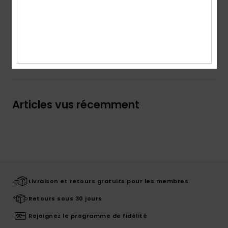
coton
Traçabilité du produit (Loi Agec)
Livraison & Retours
Articles vus récemment
Livraison et retours gratuits pour les membres
Retours sous 30 jours
Rejoignez le programme de fidélité