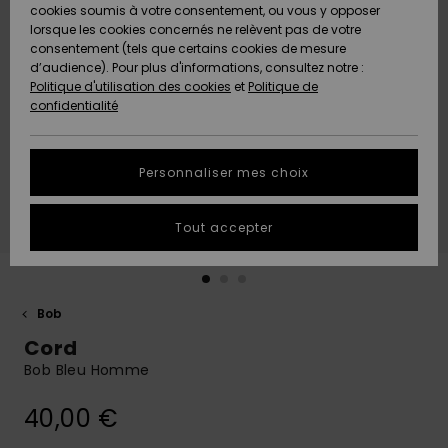
Quiksilver
A
cookies soumis à votre consentement, ou vous y opposer
Freedom
AIDE &
Découvrir
lorsque les cookies concernés ne relèvent pas de votre
CONTACT
consentement (tels que certains cookies de mesure
Nouveautés
Nouveautés
d’audience). Pour plus d'informations, consultez notre :
Protection
Politique d'utilisation des cookies
et
Politique de
des
Communauté
MAGASINS
confidentialité
données
A
A
Découvrir
Découvrir
QUIKSILVER
Guide des
APP
Personnaliser mes choix
tailles
LISTE DE
Tout accepter
SOUHAITS
Démarrez
une
conversation
pour
obtenir la
Bob
réponse la
Cord
plus rapide
à votre
Bob Bleu Homme
question.
40,00 €
Démarrer
une
conversation