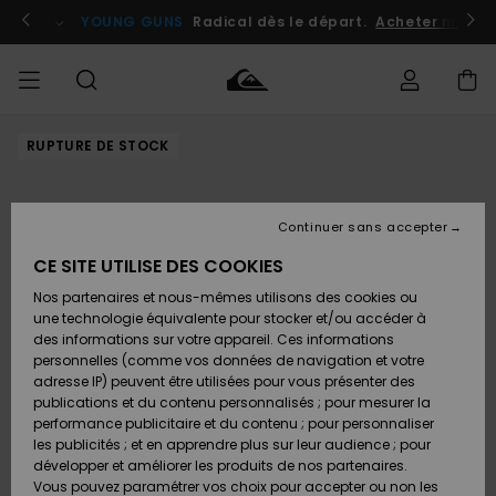
Passer
à
atuits
Se connecter / s'inscrire
YOUNG GUNS
Radical dès le départ.
Acheter maint
l'information
sur
le
produit
RUPTURE DE STOCK
Accéder à
HOMME
Vêtements
Vêtements
Shop
Surf
Snow
Outlet
ma
Shop
Shop
Homme
commande
Homme
Homme
GARÇON
Continuer sans accepter
Accessoires
Accessoires
Nouveautés
Livraison
Outlet
CE SITE UTILISE DES COOKIES
FEMME
Surf
Snow
Enfant
Shop
Shop
Nos partenaires et nous-mêmes utilisons des cookies ou
Retours
Chaussures
Chaussures
A
Enfant
Enfant
une technologie équivalente pour stocker et/ou accéder à
& Tongs
& Tongs
Découvrir
SURF
des informations sur votre appareil. Ces informations
Outlet
personnelles (comme vos données de navigation et votre
Paiement
Femme
adresse IP) peuvent être utilisées pour vous présenter des
SNOW
Highlights
Snow
publications et du contenu personnalisés ; pour mesurer la
Surf
Surf
Snow
Shop
Carte
performance publicitaire et du contenu ; pour personnaliser
Femme
Cadeau
les publicités ; et en apprendre plus sur leur audience ; pour
OUTLET
développer et améliorer les produits de nos partenaires.
Communauté
Snow
Snow
Vous pouvez paramétrer vos choix pour accepter ou non les