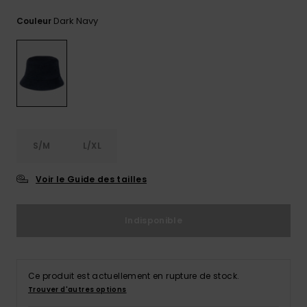
Trouvez
Dark Navy
Couleur
des
réponses
aux
questions
les plus
fréquentes
et notre
formulaire
de
contact.
S/M
L/XL
Consulter
la FAQ
Voir le Guide des tailles
Indisponible
Ce produit est actuellement en rupture de stock.
Trouver d'autres options