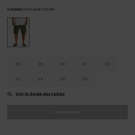
Trouvez
Four Leaf Clover
Couleur
des
réponses
aux
questions
les plus
fréquentes
et notre
formulaire
de
contact.
28
29
30
31
32
Consulter
la FAQ
33
34
36
38
Voir le Guide des tailles
Indisponible