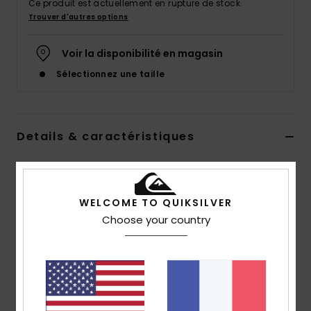
Ce produit est actuellement en rupture de stock.
Trouver d'autres options
Voir la disponibilité en magasin
Sélectionnez une taille
Details & caractéristiques
Short cargo Vert Homme
Style
AQYWS03238
Code couleur
gph0
WELCOME TO QUIKSILVER
Choose your country
Caractéristiques
Matière :
Sergé de coton doux
Délavage :
délavage aux enzymes
Coupe :
coupe Straight fit droite
Taille :
taille fixe