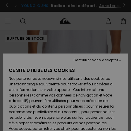
Passer
à
atuits
Se connecter / s'inscrire
YOUNG GUNS
Radical dès le départ.
Acheter maint
l'information
sur
le
produit
RUPTURE DE STOCK
Accéder à
HOMME
Vêtements
Vêtements
Shop
Surf
Snow
Outlet
ma
Shop
Shop
Homme
commande
Homme
Homme
GARÇON
Continuer sans accepter
Accessoires
Accessoires
Nouveautés
Livraison
Outlet
CE SITE UTILISE DES COOKIES
FEMME
Surf
Snow
Enfant
Shop
Shop
Nos partenaires et nous-mêmes utilisons des cookies ou
Retours
Chaussures
Chaussures
A
Enfant
Enfant
une technologie équivalente pour stocker et/ou accéder à
& Tongs
& Tongs
Découvrir
SURF
des informations sur votre appareil. Ces informations
Outlet
personnelles (comme vos données de navigation et votre
Paiement
Femme
adresse IP) peuvent être utilisées pour vous présenter des
SNOW
Highlights
Snow
publications et du contenu personnalisés ; pour mesurer la
Surf
Surf
Snow
Shop
Carte
performance publicitaire et du contenu ; pour personnaliser
Femme
Cadeau
les publicités ; et en apprendre plus sur leur audience ; pour
OUTLET
développer et améliorer les produits de nos partenaires.
Communauté
Snow
Snow
Vous pouvez paramétrer vos choix pour accepter ou non les