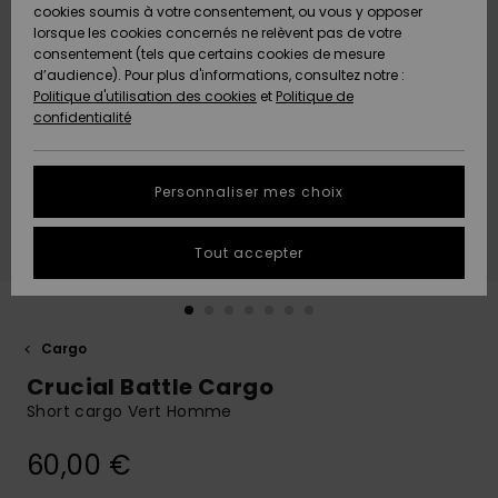
Quiksilver
A
cookies soumis à votre consentement, ou vous y opposer
Freedom
AIDE &
Découvrir
lorsque les cookies concernés ne relèvent pas de votre
CONTACT
consentement (tels que certains cookies de mesure
Nouveautés
Nouveautés
d’audience). Pour plus d'informations, consultez notre :
Protection
Politique d'utilisation des cookies
et
Politique de
des
Communauté
MAGASINS
confidentialité
données
A
A
Découvrir
Découvrir
QUIKSILVER
Guide des
APP
Personnaliser mes choix
tailles
LISTE DE
Tout accepter
SOUHAITS
Démarrez
une
conversation
pour
obtenir la
Cargo
réponse la
Crucial Battle Cargo
plus rapide
à votre
Short cargo Vert Homme
question.
60,00 €
Démarrer
une
conversation