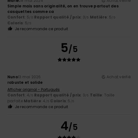
Marie
28 mai 2026
Achat vérifié
Simple mais sans originalité, on en trouve partout des
casquettes comme ca
Confort
: 5
Rapport qualité / prix
: 3
Matière
: 5
/5
/5
/5
Coloris
: 5
/5
Je recommande ce produit
5
/5
Nuno
13 mai 2026
Achat vérifié
robuste et solide
Afficher original - Português
Confort
: 4
Rapport qualité / prix
: 3
Taille
: Taille
/5
/5
parfaite
Matière
: 4
Coloris
: 5
/5
/5
Je recommande ce produit
4
/5