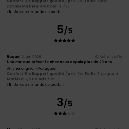
Confort
: 4
Rapport qualité / prix
: 4
Taille
: Taille
/5
/5
parfaite
Matière
: 4
Coloris
: 4
/5
/5
Je recommande ce produit
5
/5
Raquel
12 juin 2026
Achat vérifié
Une marque présente chez nous depuis plus de 20 ans
Afficher original - Português
Confort
: 5
Rapport qualité / prix
: 5
Taille
: Trop grand
/5
/5
Matière
: 5
Coloris
: 5
/5
/5
Je recommande ce produit
3
/5