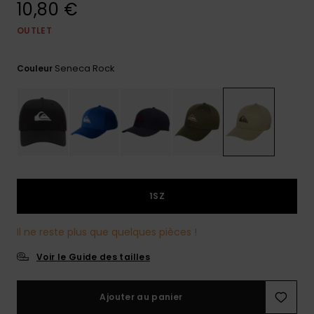
10,80 €
Trouvez
des
OUTLET
réponses
aux
Seneca Rock
questions
Couleur
les plus
fréquentes
et notre
formulaire
de
contact.
Consulter
la FAQ
1SZ
Il ne reste plus que quelques pièces !
Voir le Guide des tailles
Ajouter au panier