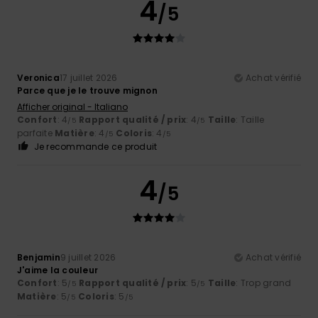
4
/5
Veronica
17 juillet 2026
Achat vérifié
Parce que je le trouve mignon
Afficher original - Italiano
Confort
: 4
Rapport qualité / prix
: 4
Taille
: Taille
/5
/5
parfaite
Matière
: 4
Coloris
: 4
/5
/5
Je recommande ce produit
4
/5
Benjamin
9 juillet 2026
Achat vérifié
J'aime la couleur
Confort
: 5
Rapport qualité / prix
: 5
Taille
: Trop grand
/5
/5
Matière
: 5
Coloris
: 5
/5
/5