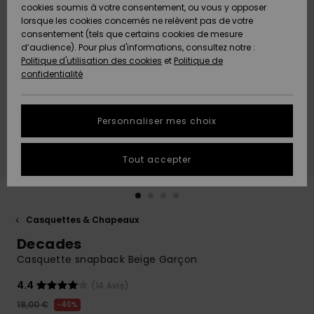
Quiksilver
A
cookies soumis à votre consentement, ou vous y opposer
Freedom
AIDE &
Découvrir
lorsque les cookies concernés ne relèvent pas de votre
CONTACT
consentement (tels que certains cookies de mesure
Nouveautés
Nouveautés
d’audience). Pour plus d'informations, consultez notre :
Protection
Politique d'utilisation des cookies
et
Politique de
des
Communauté
MAGASINS
confidentialité
données
A
A
Découvrir
Découvrir
QUIKSILVER
Guide des
APP
Personnaliser mes choix
tailles
LISTE DE
Tout accepter
SOUHAITS
Démarrez
une
conversation
pour
obtenir la
Casquettes & Chapeaux
réponse la
Decades
plus rapide
à votre
Casquette snapback Beige Garçon
question.
4.4
(14 Avis)
Démarrer
une
18,00 €
40%
conversation