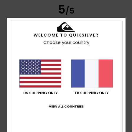
5
/5
WELCOME TO QUIKSILVER
Theo
6 juillet 2026
Achat vérifié
Choose your country
Excellent rapport qualité prix et en solde
Confort
: 5
Rapport qualité / prix
: 5
Taille
: Taille
/5
/5
parfaite
Matière
: 5
Coloris
: 5
/5
/5
Je recommande ce produit
4
/5
US SHIPPING ONLY
FR SHIPPING ONLY
Daniel
5 juillet 2026
Achat vérifié
VIEW ALL COUNTRIES
Parfait, bonne qualité
Afficher original - Deutsch
Confort
: 4
Rapport qualité / prix
: 4
Taille
: Taille
/5
/5
parfaite
Matière
: 4
Coloris
: 4
/5
/5