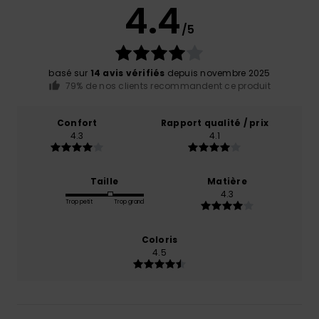
4.4
/5
basé sur
14 avis vérifiés
depuis novembre 2025
79% de nos clients recommandent ce produit
Confort
Rapport qualité / prix
4.3
4.1
Taille
Matière
4.3
Trop petit
Trop grand
Coloris
4.5