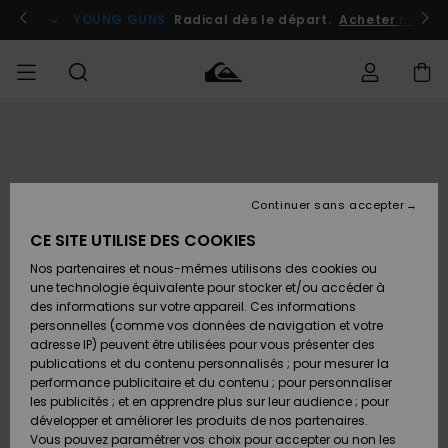
Passer
à
atuits
Se connecter / s'inscrire
YOUNG GUNS
Radical dès le départ.
Acheter maint
l'information
sur
le
produit
Accéder à
HOMME
Vêtements
Vêtements
Shop
Surf
Snow
Outlet
ma
Shop
Shop
Homme
commande
Homme
Homme
GARÇON
Continuer sans accepter
Accessoires
Accessoires
Nouveautés
Livraison
Outlet
CE SITE UTILISE DES COOKIES
FEMME
Surf
Snow
Enfant
Shop
Shop
Nos partenaires et nous-mêmes utilisons des cookies ou
Retours
Chaussures
Chaussures
A
Enfant
Enfant
une technologie équivalente pour stocker et/ou accéder à
& Tongs
& Tongs
Découvrir
SURF
des informations sur votre appareil. Ces informations
Outlet
personnelles (comme vos données de navigation et votre
Paiement
Femme
adresse IP) peuvent être utilisées pour vous présenter des
SNOW
Highlights
Snow
publications et du contenu personnalisés ; pour mesurer la
Surf
Surf
Snow
Shop
Carte
performance publicitaire et du contenu ; pour personnaliser
Femme
Cadeau
les publicités ; et en apprendre plus sur leur audience ; pour
OUTLET
développer et améliorer les produits de nos partenaires.
Communauté
Snow
Snow
Vous pouvez paramétrer vos choix pour accepter ou non les