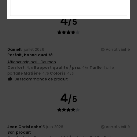
Je recommande ce produit
4
/5
Daniel
5 juillet 2026
Achat vérifié
Parfait, bonne qualité
Afficher original - Deutsch
Confort
: 4
Rapport qualité / prix
: 4
Taille
: Taille
/5
/5
parfaite
Matière
: 4
Coloris
: 4
/5
/5
Je recommande ce produit
4
/5
Jean Christophe
15 juin 2026
Achat vérifié
Bon produit