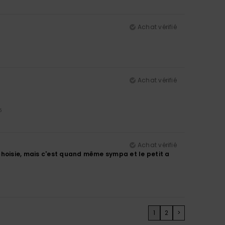
Achat vérifié
Achat vérifié
5
Achat vérifié
choisie, mais c'est quand même sympa et le petit a
1
2
>