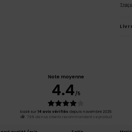
Traça
Livr
Note moyenne
4.4
/5
basé sur
14 avis vérifiés
depuis novembre 2025
79% de nos clients recommandent ce produit
port qualité / prix
Taille
Matiè