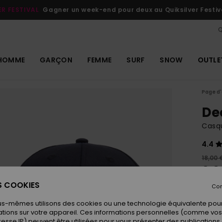
ER FESTIVAL
Gagner un week-end pour deux au Quiksilver Festiv
Q
HOMME
GARÇON
FEMME
SURF
SNOW
OUTLE
Page d'
De
Casq
4.4
18,00 
9,0
ES COOKIES
OUTL
Con
us-mêmes utilisons des cookies ou une technologie équivalente pour
tions sur votre appareil. Ces informations personnelles (comme v
Coule
resse IP) peuvent être utilisées pour vous présenter des publications