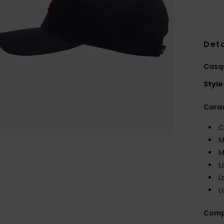
Deta
Casq
Style
Carac
C
M
M
L
L
L
Comp