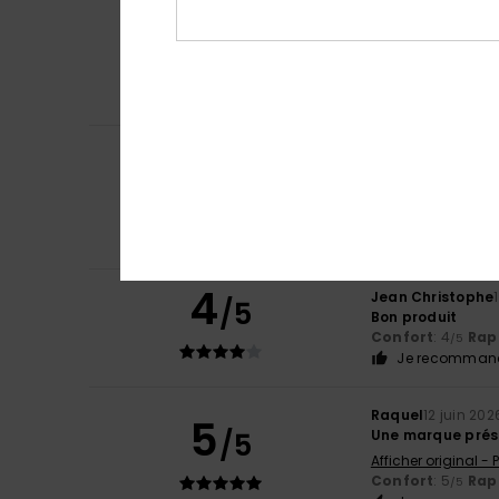
Daniel
5 juillet 20
4
/5
Parfait, bonne qu
Afficher original -
Confort
: 4
Rapp
/5
Je recommand
Daniel
5 juillet 20
4
/5
Parfait, bonne qu
Afficher original -
Confort
: 4
Rapp
/5
Je recommand
4
Jean Christophe
/5
Bon produit
Confort
: 4
Rapp
/5
Je recommand
Raquel
12 juin 202
5
/5
Une marque prése
Afficher original -
Confort
: 5
Rapp
/5