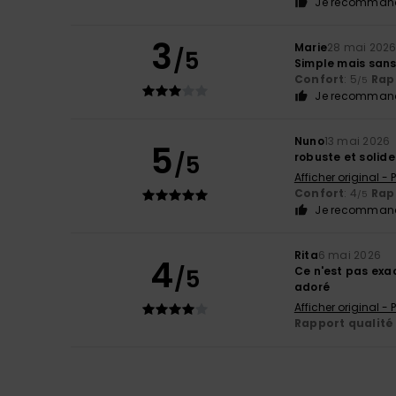
Je recommand
3
Marie
28 mai 202
/5
Simple mais sans
Confort
: 5
Rapp
/5
Je recommand
Nuno
13 mai 2026
5
/5
robuste et solide
Afficher original -
Confort
: 4
Rapp
/5
Je recommand
Rita
6 mai 2026
4
/5
Ce n'est pas exa
adoré
Afficher original -
Rapport qualité 