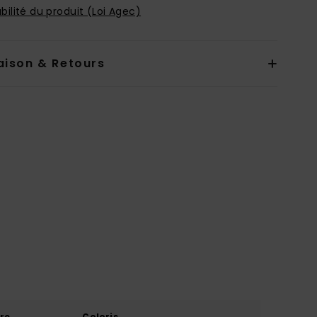
bilité du produit (Loi Agec)
aison & Retours
re
Coloris