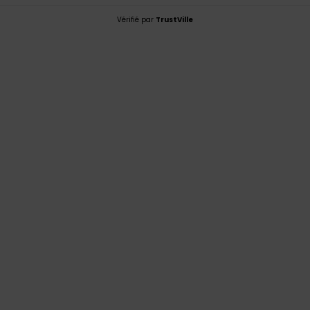
Vérifié par
TrustVille