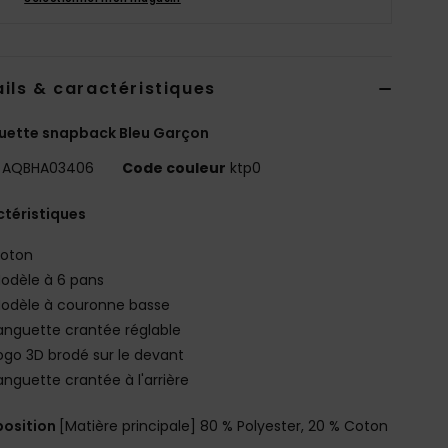
ils & caractéristiques
uette snapback Bleu Garçon
AQBHA03406
Code couleur
ktp0
téristiques
oton
odèle à 6 pans
odèle à couronne basse
anguette crantée réglable
ogo 3D brodé sur le devant
anguette crantée à l'arrière
osition
[Matière principale] 80 % Polyester, 20 % Coton