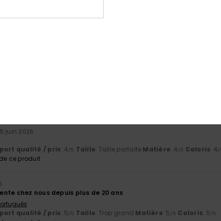
26
alité
 Deutsch
ort qualité / prix
: 4
Taille
: Taille parfaite
Matière
: 4
Coloris
: 4
/5
/5
/
e ce produit
26
alité
 Deutsch
ort qualité / prix
: 4
Taille
: Taille parfaite
Matière
: 4
Coloris
: 4
/5
/5
/
e ce produit
15 juin 2026
ort qualité / prix
: 4
Taille
: Taille parfaite
Matière
: 4
Coloris
: 4
/5
/5
/
e ce produit
6
nte chez nous depuis plus de 20 ans
 Português
ort qualité / prix
: 5
Taille
: Trop grand
Matière
: 5
Coloris
: 5
/5
/5
/5