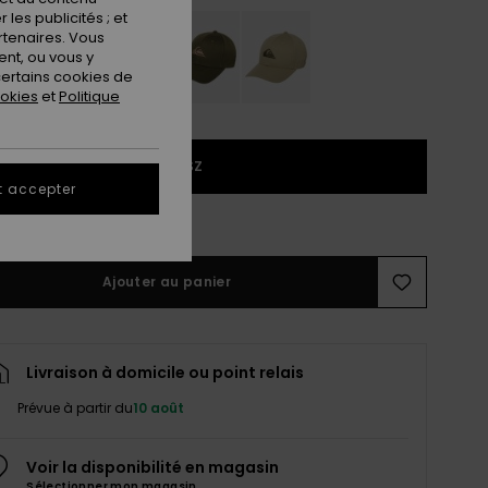
les publicités ; et
rtenaires. Vous
nt, ou vous y
ertains cookies de
ookies
et
Politique
1SZ
t accepter
ir le Guide des tailles
Ajouter au panier
Livraison à domicile ou point relais
Prévue à partir du
10 août
Voir la disponibilité en magasin
Sélectionner mon magasin