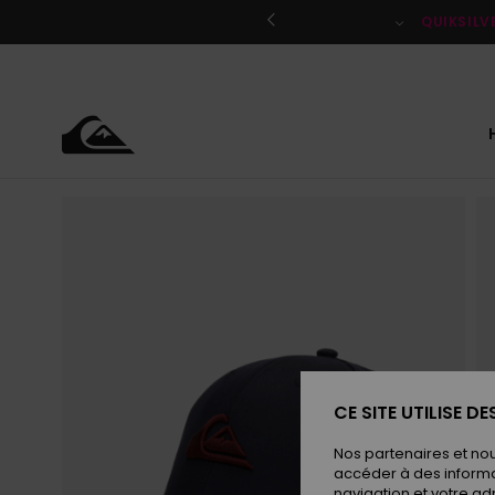
Passer
à
QUIKSILV
l'information
sur
le
produit
CE SITE UTILISE D
Nos partenaires et no
accéder à des informa
navigation et votre ad