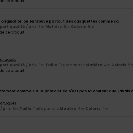
e ce produit
6
 originalité, on en trouve partout des casquettes comme ca
ort qualité / prix
: 3
Matière
: 5
Coloris
: 5
/5
/5
/5
e ce produit
 Português
ort qualité / prix
: 3
Taille
: Taille parfaite
Matière
: 4
Coloris
: 5
/5
/5
/
e ce produit
ctement comme sur la photo et ce n'est pas la couleur que j'avais 
 Português
/ prix
: 3
Taille
: Taille parfaite
Matière
: 4
Coloris
: 4
/5
/5
/5