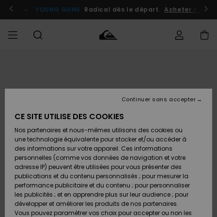
Passer
à
atuits
Se connecter / s'inscrire
YOUNG GUNS
Radical dès le départ.
Acheter maint
l'information
sur
le
produit
Accéder à
HOMME
Vêtements
Vêtements
Shop
Surf
Snow
Outlet
ma
Shop
Shop
Homme
commande
Homme
Homme
GARÇON
Continuer sans accepter
Accessoires
Accessoires
Nouveautés
Livraison
Outlet
CE SITE UTILISE DES COOKIES
FEMME
Surf
Snow
Enfant
Shop
Shop
Nos partenaires et nous-mêmes utilisons des cookies ou
Retours
Chaussures
Chaussures
A
Enfant
Enfant
une technologie équivalente pour stocker et/ou accéder à
& Tongs
& Tongs
Découvrir
SURF
des informations sur votre appareil. Ces informations
Outlet
personnelles (comme vos données de navigation et votre
Paiement
Femme
adresse IP) peuvent être utilisées pour vous présenter des
SNOW
Highlights
Snow
publications et du contenu personnalisés ; pour mesurer la
Surf
Surf
Snow
Shop
Carte
performance publicitaire et du contenu ; pour personnaliser
Femme
Cadeau
les publicités ; et en apprendre plus sur leur audience ; pour
OUTLET
développer et améliorer les produits de nos partenaires.
Communauté
Snow
Snow
Vous pouvez paramétrer vos choix pour accepter ou non les