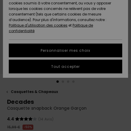
Quiksilver
A
cookies soumis à votre consentement, ou vous y opposer
Freedom
AIDE &
Découvrir
lorsque les cookies concernés ne relèvent pas de votre
CONTACT
consentement (tels que certains cookies de mesure
Nouveautés
Nouveautés
d’audience). Pour plus d'informations, consultez notre :
Protection
Politique d'utilisation des cookies
et
Politique de
des
Communauté
MAGASINS
confidentialité
données
A
A
Découvrir
Découvrir
QUIKSILVER
Guide des
APP
Personnaliser mes choix
tailles
LISTE DE
Tout accepter
SOUHAITS
Démarrez
une
conversation
pour
obtenir la
Casquettes & Chapeaux
réponse la
Decades
plus rapide
à votre
Casquette snapback Orange Garçon
question.
4.4
(14 Avis)
Démarrer
une
15,99 €
50%
conversation