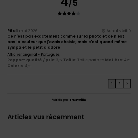
4
/5
Rita
6 mai 2026
Achat vérifié
Ce n'est pas exactement comme sur la photo et ce n'est
pas la couleur que j'avais choisie, mais c'est quand même
sympa et le petit a adoré
Afficher original - Português
Rapport qualité / prix
: 3
Taille
: Taille parfaite
Matière
: 4
/5
/5
Coloris
: 4
/5
1
2
>
Vérifié par
TrustVille
Articles vus récemment