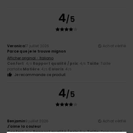
4
/5
Veronica
17 juillet 2026
Achat vérifié
Parce que je le trouve mignon
Afficher original - Italiano
Confort
: 4
Rapport qualité / prix
: 4
Taille
: Taille
/5
/5
parfaite
Matière
: 4
Coloris
: 4
/5
/5
Je recommande ce produit
4
/5
Benjamin
9 juillet 2026
Achat vérifié
J'aime la couleur
Confort
: 5
Rapport qualité / prix
: 5
Taille
: Trop grand
/5
/5