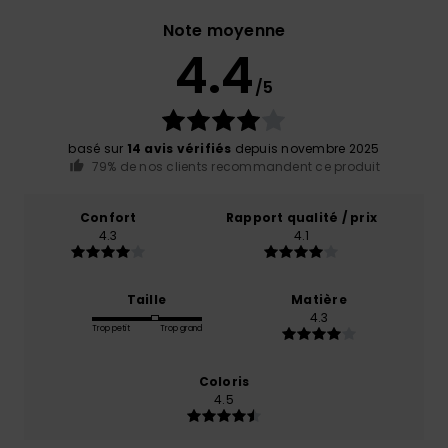
Note moyenne
4.4
/5
basé sur
14 avis vérifiés
depuis novembre 2025
79% de nos clients recommandent ce produit
Confort
Rapport qualité / prix
4.3
4.1
Taille
Matière
4.3
Trop petit
Trop grand
Coloris
4.5