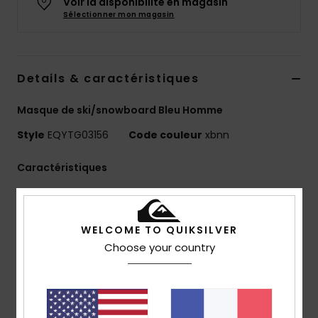
Voir la disponibilité en magasin
Sélectionner mon magasin
Details & caractéristiques
Masque de ski/snowboard Bleu Homme
Style
EQYTG03156
Code couleur
xbnn
Caractéristiques
Écran : double écran sphérique
Traitement anti-buée et anti-rayures
WELCOME TO QUIKSILVER
Traitement multicouche du verre pour les
Choose your country
conditions ensoleillées
Écran anti-distorsion et anti-éclats
Monture : monture en PU injecté
Confort : mousse double densité et polaire pour un