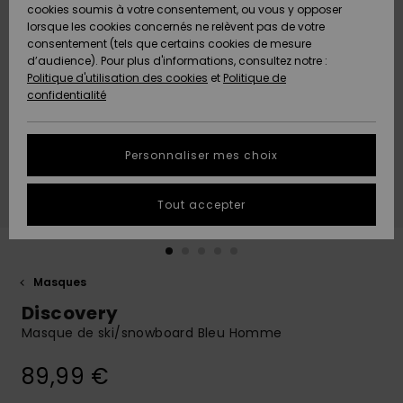
Quiksilver
A
cookies soumis à votre consentement, ou vous y opposer
Freedom
AIDE &
Découvrir
lorsque les cookies concernés ne relèvent pas de votre
CONTACT
consentement (tels que certains cookies de mesure
Nouveautés
Nouveautés
d’audience). Pour plus d'informations, consultez notre :
Protection
Politique d'utilisation des cookies
et
Politique de
des
Communauté
MAGASINS
confidentialité
données
A
A
Découvrir
Découvrir
QUIKSILVER
Guide des
APP
Personnaliser mes choix
tailles
LISTE DE
Tout accepter
SOUHAITS
Démarrez
une
conversation
pour
obtenir la
Masques
réponse la
Discovery
plus rapide
à votre
Masque de ski/snowboard Bleu Homme
question.
89,99 €
Démarrer
une
conversation