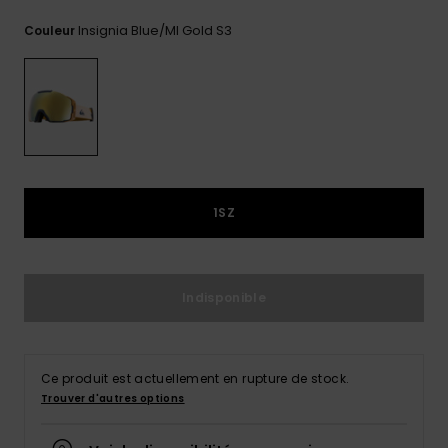
Trouvez
Insignia Blue/ml Gold S3
Couleur
des
réponses
aux
questions
les plus
fréquentes
et notre
formulaire
de
contact.
1SZ
Consulter
la FAQ
Indisponible
Ce produit est actuellement en rupture de stock.
Trouver d'autres options