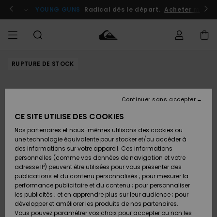
Passer
à
atuits
Se connecter / s'inscrire
YOUNG GUNS
Radical dès le départ.
Acheter maint
l'information
sur
le
produit
RUPTURE DE STOCK
Accéder à
HOMME
Vêtements
Vêtements
Shop
Surf
Snow
Outlet
ma
Shop
Shop
Homme
commande
Homme
Homme
GARÇON
Continuer sans accepter
Accessoires
Accessoires
Nouveautés
Livraison
Outlet
CE SITE UTILISE DES COOKIES
FEMME
Surf
Snow
Enfant
Shop
Shop
Nos partenaires et nous-mêmes utilisons des cookies ou
Retours
Chaussures
Chaussures
A
Enfant
Enfant
une technologie équivalente pour stocker et/ou accéder à
& Tongs
& Tongs
Découvrir
SURF
des informations sur votre appareil. Ces informations
Outlet
personnelles (comme vos données de navigation et votre
Paiement
Femme
adresse IP) peuvent être utilisées pour vous présenter des
SNOW
Highlights
Snow
publications et du contenu personnalisés ; pour mesurer la
Surf
Surf
Snow
Shop
Carte
performance publicitaire et du contenu ; pour personnaliser
Femme
Cadeau
les publicités ; et en apprendre plus sur leur audience ; pour
OUTLET
développer et améliorer les produits de nos partenaires.
Communauté
Snow
Snow
Vous pouvez paramétrer vos choix pour accepter ou non les