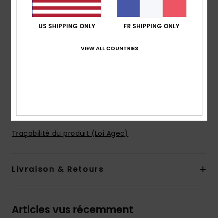
Coupe :
coupe Straight fit droite
Taille :
Taille ajustable
US SHIPPING ONLY
FR SHIPPING ONLY
Système de fermeture :
Fermeture par cordon de
serrage
VIEW ALL COUNTRIES
Poches :
poches en biais à l'avant
Poches arrière appliquées
Logotage :
Étiquette tissée sur la poche arrière
Composition
[Matière principale] 98% coton, 2%
élasthanne
Traçabilité du produit (Loi Agec)
Livraison & Retours
Articles vus récemment