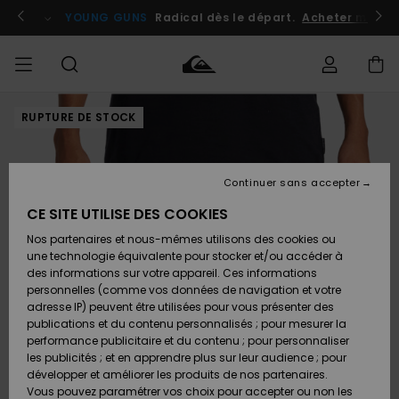
Passer
à
atuits
Se connecter / s'inscrire
YOUNG GUNS
Radical dès le départ.
Acheter maint
l'information
sur
le
produit
RUPTURE DE STOCK
Accéder à
HOMME
Vêtements
Vêtements
Shop
Surf
Snow
Outlet
ma
Shop
Shop
Homme
commande
Homme
Homme
GARÇON
Continuer sans accepter
Accessoires
Accessoires
Nouveautés
Livraison
Outlet
CE SITE UTILISE DES COOKIES
FEMME
Surf
Snow
Enfant
Shop
Shop
Nos partenaires et nous-mêmes utilisons des cookies ou
Retours
Chaussures
Chaussures
A
Enfant
Enfant
une technologie équivalente pour stocker et/ou accéder à
& Tongs
& Tongs
Découvrir
SURF
des informations sur votre appareil. Ces informations
Outlet
personnelles (comme vos données de navigation et votre
Paiement
Femme
adresse IP) peuvent être utilisées pour vous présenter des
SNOW
Highlights
Snow
publications et du contenu personnalisés ; pour mesurer la
Surf
Surf
Snow
Shop
Carte
performance publicitaire et du contenu ; pour personnaliser
Femme
Cadeau
les publicités ; et en apprendre plus sur leur audience ; pour
OUTLET
développer et améliorer les produits de nos partenaires.
Communauté
Snow
Snow
Vous pouvez paramétrer vos choix pour accepter ou non les