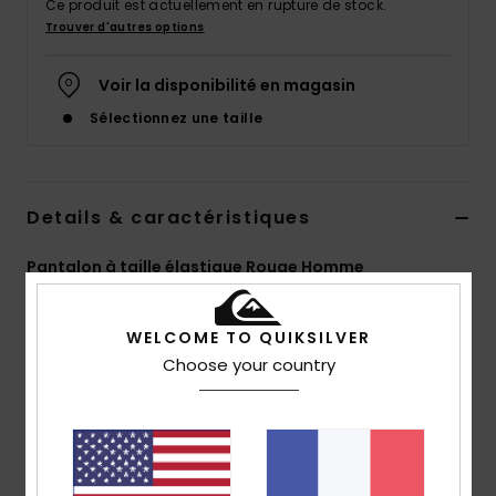
Ce produit est actuellement en rupture de stock.
Trouver d'autres options
Voir la disponibilité en magasin
Sélectionnez une taille
Details & caractéristiques
Pantalon à taille élastique Rouge Homme
Style
AQYNP03034
Code couleur
rrz0
WELCOME TO QUIKSILVER
Caractéristiques
Choose your country
Collection :
Collection DNA
Matière :
Matière épaisse en sergé de coton et
élasthanne
Délavage :
délavage aux enzymes