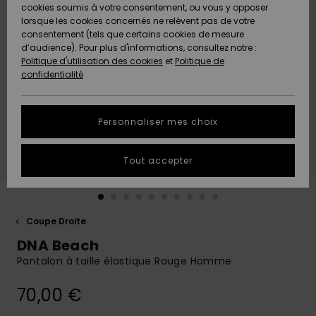
Quiksilver
A
cookies soumis à votre consentement, ou vous y opposer
Freedom
AIDE &
Découvrir
lorsque les cookies concernés ne relèvent pas de votre
CONTACT
consentement (tels que certains cookies de mesure
Nouveautés
Nouveautés
d’audience). Pour plus d'informations, consultez notre :
Protection
Politique d'utilisation des cookies
et
Politique de
des
Communauté
MAGASINS
confidentialité
données
A
A
Découvrir
Découvrir
QUIKSILVER
Guide des
APP
Personnaliser mes choix
tailles
LISTE DE
Tout accepter
SOUHAITS
Démarrez
une
conversation
pour
obtenir la
Coupe Droite
réponse la
DNA Beach
plus rapide
à votre
Pantalon à taille élastique Rouge Homme
question.
70,00 €
Démarrer
une
conversation