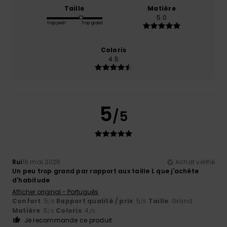
Taille
Matière
5.0
Trop petit
Trop grand
Coloris
4.5
5
/5
Rui
18 mai 2026
Achat vérifié
Un peu trop grand par rapport aux taille L que j'achète
d'habitude
Afficher original - Português
Confort
: 5
Rapport qualité / prix
: 5
Taille
: Grand
/5
/5
Matière
: 5
Coloris
: 4
/5
/5
Je recommande ce produit