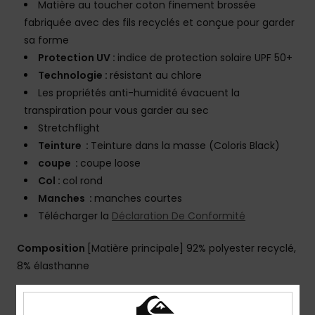
Matière au toucher coton finement brossée
fabriquée avec des fils recyclés et conçue pour garder
sa forme
Protection UV :
indice de protection solaire UPF 50+
Technologie :
résistant au chlore
Les propriétés anti-humidité évacuent la
transpiration pour vous garder au sec
Stretchflight
Teinture :
Teinture dans la masse (Coloris Black)
coupe :
coupe loose
Col :
col rond
Manches :
manches courtes
Télécharger la
Déclaration De Conformité
Composition
[Matière principale] 92% polyester recyclé,
8% élasthanne
Traçabilité du produit (Loi Agec)