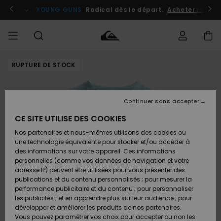
Passer
à
atuits
Se connecter / s'inscrire
YOUNG GUNS
Radical dès le départ.
Acheter maint
l'information
sur
le
produit
RUPTURE DE STOCK
Accéder à
HOMME
Vêtements
Vêtements
Shop
Surf
Snow
Outlet
ma
Shop
Shop
Homme
commande
Homme
Homme
GARÇON
Continuer sans accepter
Accessoires
Accessoires
Nouveautés
Livraison
Outlet
CE SITE UTILISE DES COOKIES
FEMME
Surf
Snow
Enfant
Shop
Shop
Nos partenaires et nous-mêmes utilisons des cookies ou
Retours
Chaussures
Chaussures
A
Enfant
Enfant
une technologie équivalente pour stocker et/ou accéder à
& Tongs
& Tongs
Découvrir
SURF
des informations sur votre appareil. Ces informations
Outlet
personnelles (comme vos données de navigation et votre
Paiement
Femme
adresse IP) peuvent être utilisées pour vous présenter des
SNOW
Highlights
Snow
publications et du contenu personnalisés ; pour mesurer la
Surf
Surf
Snow
Shop
Carte
performance publicitaire et du contenu ; pour personnaliser
Femme
Cadeau
les publicités ; et en apprendre plus sur leur audience ; pour
OUTLET
développer et améliorer les produits de nos partenaires.
Communauté
Snow
Snow
Vous pouvez paramétrer vos choix pour accepter ou non les