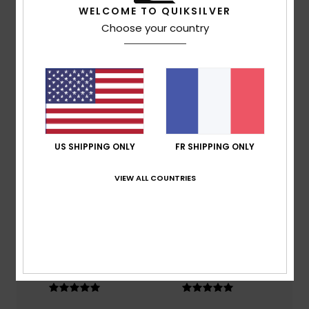
WELCOME TO QUIKSILVER
Choose your country
Livraison & Retours
Avis clients
Note moyenne
US SHIPPING ONLY
FR SHIPPING ONLY
5.0
/5
VIEW ALL COUNTRIES
basé sur
2 avis vérifiés
depuis mai 2026
50% de nos clients recommandent ce produit
Confort
Rapport qualité / prix
5.0
5.0