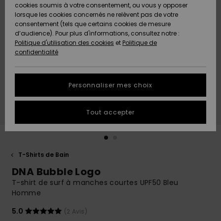
Quiksilver
A
cookies soumis à votre consentement, ou vous y opposer
Freedom
AIDE &
Découvrir
lorsque les cookies concernés ne relèvent pas de votre
CONTACT
consentement (tels que certains cookies de mesure
Nouveautés
Nouveautés
d’audience). Pour plus d'informations, consultez notre :
Protection
Politique d'utilisation des cookies
et
Politique de
des
Communauté
MAGASINS
confidentialité
données
A
A
Découvrir
Découvrir
QUIKSILVER
Guide des
APP
Personnaliser mes choix
tailles
LISTE DE
Tout accepter
SOUHAITS
Démarrez
une
conversation
pour
obtenir la
T-Shirts de Bain
réponse la
DNA Bubble Logo
plus rapide
à votre
T-shirt de surf à manches courtes UPF50 Bleu
question.
Homme
Démarrer
5.0
(2 Avis)
une
conversation