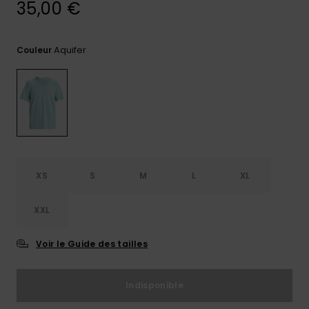
35,00 €
Trouvez
des
réponses
Aquifer
Couleur
aux
questions
les plus
fréquentes
et notre
formulaire
de
contact.
Consulter
XS
S
M
L
XL
la FAQ
XXL
Voir le Guide des tailles
Indisponible