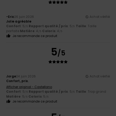
-Eric
26 juin 2026
Achat vérifié
Jolie agréable
Confort
: 5
Rapport qualité / prix
: 5
Taille
: Taille
/5
/5
parfaite
Matière
: 4
Coloris
: 4
/5
/5
Je recommande ce produit
5
/5
Jorge
24 juin 2026
Achat vérifié
Confort, prix.
Afficher original - Castellano
Confort
: 5
Rapport qualité / prix
: 5
Taille
: Trop grand
/5
/5
Matière
: 5
Coloris
: 5
/5
/5
Je recommande ce produit