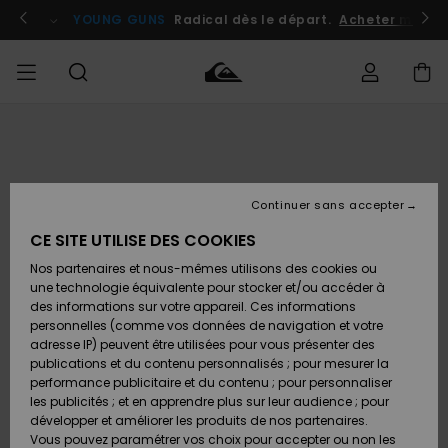
Passer
à
atuits
Se connecter / s'inscrire
YOUNG GUNS
Radical dès le départ.
Acheter maint
l'information
sur
le
produit
Accéder à
HOMME
Vêtements
Vêtements
Shop
Surf
Snow
Outlet
ma
Shop
Shop
Homme
commande
Homme
Homme
GARÇON
Continuer sans accepter
Accessoires
Accessoires
Nouveautés
Livraison
Outlet
CE SITE UTILISE DES COOKIES
FEMME
Surf
Snow
Enfant
Shop
Shop
Nos partenaires et nous-mêmes utilisons des cookies ou
Retours
Chaussures
Chaussures
A
Enfant
Enfant
une technologie équivalente pour stocker et/ou accéder à
& Tongs
& Tongs
Découvrir
SURF
des informations sur votre appareil. Ces informations
Outlet
personnelles (comme vos données de navigation et votre
Paiement
Femme
adresse IP) peuvent être utilisées pour vous présenter des
SNOW
Highlights
Snow
publications et du contenu personnalisés ; pour mesurer la
Surf
Surf
Snow
Shop
Carte
performance publicitaire et du contenu ; pour personnaliser
Femme
Cadeau
les publicités ; et en apprendre plus sur leur audience ; pour
OUTLET
développer et améliorer les produits de nos partenaires.
Communauté
Snow
Snow
Vous pouvez paramétrer vos choix pour accepter ou non les