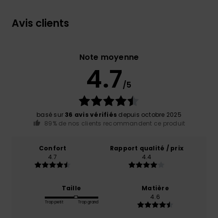
Avis clients
Note moyenne
4.7
/5
basé sur
36 avis vérifiés
depuis octobre 2025
89% de nos clients recommandent ce produit
Confort
Rapport qualité / prix
4.7
4.4
Taille
Matière
4.6
Trop petit
Trop grand