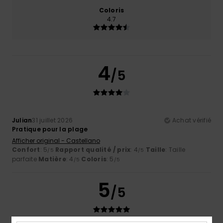
Coloris
4.7
4
/5
Julian
31 juillet 2026
Achat vérifié
Pratique pour la plage
Afficher original - Castellano
Confort
: 5
Rapport qualité / prix
: 4
Taille
: Taille
/5
/5
parfaite
Matière
: 4
Coloris
: 5
/5
/5
5
/5