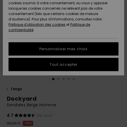
Quiksilver
A
cookies soumis à votre consentement, ou vous y opposer
Freedom
AIDE &
Découvrir
lorsque les cookies concernés ne relèvent pas de votre
CONTACT
consentement (tels que certains cookies de mesure
Nouveautés
Nouveautés
d’audience). Pour plus d'informations, consultez notre :
Protection
Politique d'utilisation des cookies
et
Politique de
des
Communauté
MAGASINS
confidentialité
données
A
A
Découvrir
Découvrir
QUIKSILVER
Guide des
APP
Personnaliser mes choix
tailles
LISTE DE
Tout accepter
SOUHAITS
Démarrez
une
conversation
pour
obtenir la
Tongs
réponse la
Dockyard
plus rapide
à votre
Sandales Beige Homme
question.
4.7
(36 Avis)
Démarrer
une
35,00 €
50%
conversation