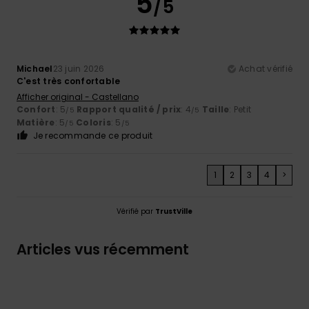
5
/5
Michael
23 juin 2026
Achat vérifié
C'est très confortable
Afficher original - Castellano
Confort
: 5
Rapport qualité / prix
: 4
Taille
: Petit
/5
/5
Matière
: 5
Coloris
: 5
/5
/5
Je recommande ce produit
1
2
3
4
>
Vérifié par
TrustVille
Articles vus récemment