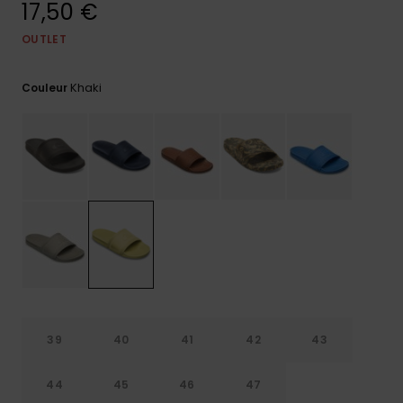
17,50 €
Trouvez
des
OUTLET
réponses
aux
Khaki
questions
Couleur
les plus
fréquentes
et notre
formulaire
de
contact.
Consulter
la FAQ
39
40
41
42
43
44
45
46
47