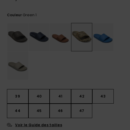
Trouvez
des
Green 1
Couleur
réponses
aux
questions
les plus
fréquentes
et notre
formulaire
de
contact.
Consulter
la FAQ
39
40
41
42
43
44
45
46
47
Voir le Guide des tailles