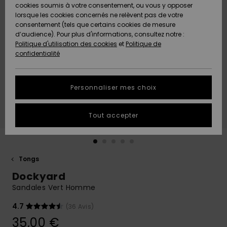
Quiksilver
A
cookies soumis à votre consentement, ou vous y opposer
Freedom
AIDE &
Découvrir
lorsque les cookies concernés ne relèvent pas de votre
CONTACT
consentement (tels que certains cookies de mesure
Nouveautés
Nouveautés
d’audience). Pour plus d'informations, consultez notre :
Protection
Politique d'utilisation des cookies
et
Politique de
des
Communauté
MAGASINS
confidentialité
données
A
A
Découvrir
Découvrir
QUIKSILVER
Guide des
APP
Personnaliser mes choix
tailles
LISTE DE
Tout accepter
SOUHAITS
Démarrez
une
conversation
pour
obtenir la
Tongs
réponse la
Dockyard
plus rapide
à votre
Sandales Vert Homme
question.
4.7
(36 Avis)
Démarrer
une
35,00 €
conversation