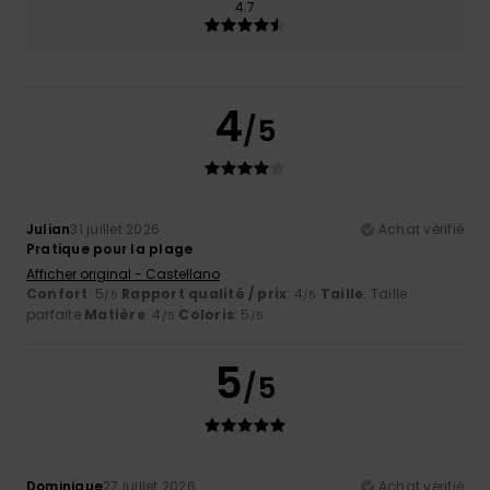
4.7
4
/5
Julian
31 juillet 2026
Achat vérifié
Pratique pour la plage
Afficher original - Castellano
Confort
: 5
Rapport qualité / prix
: 4
Taille
: Taille
/5
/5
parfaite
Matière
: 4
Coloris
: 5
/5
/5
5
/5
Dominique
27 juillet 2026
Achat vérifié