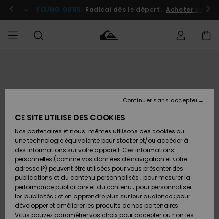
Passer
à
atuits
Se connecter / s'inscrire
YOUNG GUNS
Radical dès le départ.
Acheter maint
l'information
sur
le
produit
Accéder à
HOMME
Vêtements
Vêtements
Shop
Surf
Snow
Outlet
ma
Shop
Shop
Homme
commande
Homme
Homme
GARÇON
Continuer sans accepter
Accessoires
Accessoires
Nouveautés
Livraison
Outlet
CE SITE UTILISE DES COOKIES
FEMME
Surf
Snow
Enfant
Shop
Shop
Nos partenaires et nous-mêmes utilisons des cookies ou
Retours
Chaussures
Chaussures
A
Enfant
Enfant
une technologie équivalente pour stocker et/ou accéder à
& Tongs
& Tongs
Découvrir
SURF
des informations sur votre appareil. Ces informations
Outlet
personnelles (comme vos données de navigation et votre
Paiement
Femme
adresse IP) peuvent être utilisées pour vous présenter des
SNOW
Highlights
Snow
publications et du contenu personnalisés ; pour mesurer la
Surf
Surf
Snow
Shop
Carte
performance publicitaire et du contenu ; pour personnaliser
Femme
Cadeau
les publicités ; et en apprendre plus sur leur audience ; pour
OUTLET
développer et améliorer les produits de nos partenaires.
Communauté
Snow
Snow
Vous pouvez paramétrer vos choix pour accepter ou non les