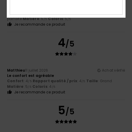
Ludivine
19 juillet 2026
Achat vérifié
confortable
Confort
: 5
Rapport qualité / prix
: 5
Taille
: Taille
/5
/5
parfaite
Matière
: 5
Coloris
: 5
/5
/5
Je recommande ce produit
4
/5
Matthieu
11 juillet 2026
Achat vérifié
Le confort est agréable
Confort
: 4
Rapport qualité / prix
: 4
Taille
: Grand
/5
/5
Matière
: 5
Coloris
: 4
/5
/5
Je recommande ce produit
5
/5