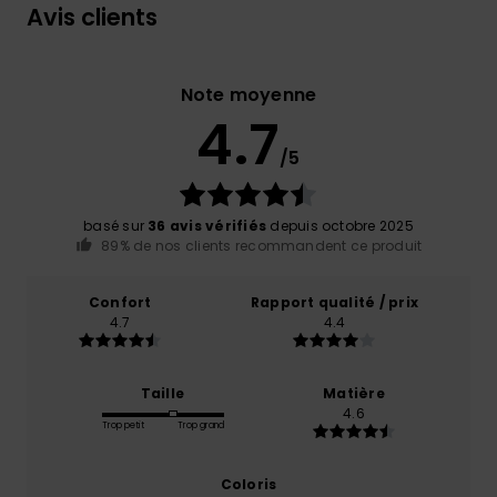
Avis clients
Note moyenne
4.7
/5
basé sur
36 avis vérifiés
depuis octobre 2025
89% de nos clients recommandent ce produit
Confort
Rapport qualité / prix
4.7
4.4
Taille
Matière
4.6
Trop petit
Trop grand
Coloris