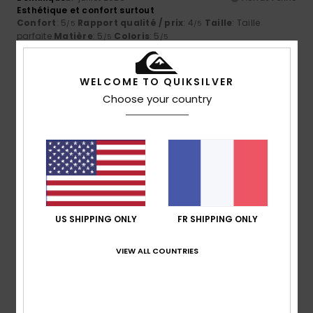
Esthétique et confort surtout
Confort
: 5
Rapport qualité / prix
: 4
Taille
: Taille
/5
/5
parfaite
Matière
: 5
Coloris
: 5
/5
/5
Je recommande ce produit
5
WELCOME TO QUIKSILVER
/5
Choose your country
Julien
21 juillet 2026
Achat vérifié
Bien expliqué
Confort
: 5
Rapport qualité / prix
: 5
Taille
: Taille
/5
/5
parfaite
Matière
: 5
Coloris
: 5
/5
/5
Je recommande ce produit
US SHIPPING ONLY
FR SHIPPING ONLY
5
/5
VIEW ALL COUNTRIES