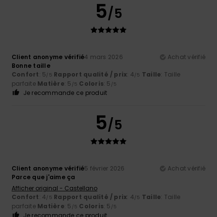
5
/5
Client anonyme vérifié
4 mars 2026
Achat vérifié
Bonne taille
Confort
: 5
Rapport qualité / prix
: 4
Taille
: Taille
/5
/5
parfaite
Matière
: 5
Coloris
: 5
/5
/5
Je recommande ce produit
5
/5
Client anonyme vérifié
5 février 2026
Achat vérifié
Parce que j'aime ça
Afficher original - Castellano
Confort
: 4
Rapport qualité / prix
: 4
Taille
: Taille
/5
/5
parfaite
Matière
: 5
Coloris
: 5
/5
/5
Je recommande ce produit