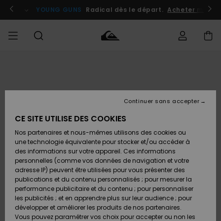
Passer
à
atuits
Se connecter / s'inscrire
YOUNG GUNS
Radical dès le départ.
Acheter maint
l'information
sur
le
produit
Accéder à
HOMME
Vêtements
Vêtements
Shop
Surf
Snow
Outlet
ma
Shop
Shop
Homme
commande
Homme
Homme
GARÇON
Continuer sans accepter
Accessoires
Accessoires
Nouveautés
Livraison
Outlet
CE SITE UTILISE DES COOKIES
FEMME
Surf
Snow
Enfant
Shop
Shop
Nos partenaires et nous-mêmes utilisons des cookies ou
Retours
Chaussures
Chaussures
A
Enfant
Enfant
une technologie équivalente pour stocker et/ou accéder à
& Tongs
& Tongs
Découvrir
SURF
des informations sur votre appareil. Ces informations
Outlet
personnelles (comme vos données de navigation et votre
Paiement
Femme
adresse IP) peuvent être utilisées pour vous présenter des
SNOW
Highlights
Snow
publications et du contenu personnalisés ; pour mesurer la
Surf
Surf
Snow
Shop
Carte
performance publicitaire et du contenu ; pour personnaliser
Femme
Cadeau
les publicités ; et en apprendre plus sur leur audience ; pour
OUTLET
développer et améliorer les produits de nos partenaires.
Communauté
Snow
Snow
Vous pouvez paramétrer vos choix pour accepter ou non les