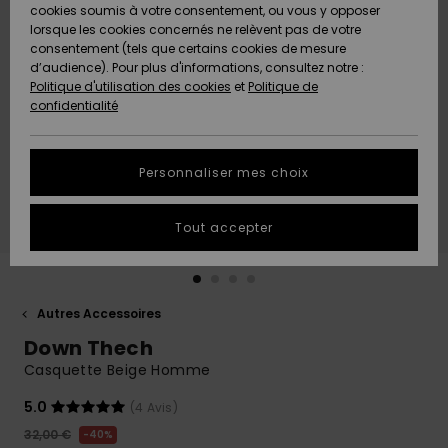
Quiksilver
A
cookies soumis à votre consentement, ou vous y opposer
Freedom
AIDE &
Découvrir
lorsque les cookies concernés ne relèvent pas de votre
CONTACT
consentement (tels que certains cookies de mesure
Nouveautés
Nouveautés
d’audience). Pour plus d'informations, consultez notre :
Protection
Politique d'utilisation des cookies
et
Politique de
des
Communauté
MAGASINS
confidentialité
données
A
A
Découvrir
Découvrir
QUIKSILVER
Guide des
APP
Personnaliser mes choix
tailles
LISTE DE
Tout accepter
SOUHAITS
Démarrez
une
conversation
pour
obtenir la
Autres Accessoires
réponse la
Down Thech
plus rapide
à votre
Casquette Beige Homme
question.
5.0
(4 Avis)
Démarrer
une
32,00 €
40%
conversation