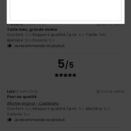
Frederic
6 juillet 2026
Achat vérifié
Taille bien, grande visière.
Confort
: 4
Rapport qualité / prix
: 4
Taille
: Petit
/5
/5
Matière
: 5
Coloris
: 5
/5
/5
Je recommande ce produit
5
/5
Luis
30 avril 2026
Achat vérifié
Pour sa qualité
Afficher original - Castellano
Confort
: 5
Rapport qualité / prix
: 5
Matière
: 5
/5
/5
/5
Coloris
: 5
/5
Je recommande ce produit