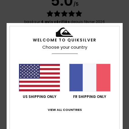
5.0
/5
basé sur
4 avis vérifiés
depuis février 2026
100% de nos clients recommandent ce produit
WELCOME TO QUIKSILVER
Confort
Rapport qualité / prix
Choose your country
4.5
4.3
Taille
Matière
5.0
Trop petit
Trop grand
Coloris
5.0
US SHIPPING ONLY
FR SHIPPING ONLY
VIEW ALL COUNTRIES
5
/5