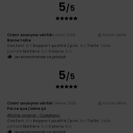
5
/5
Client anonyme vérifié
4 mars 2026
Achat vérifié
Bonne taille
Confort
: 5
Rapport qualité / prix
: 4
Taille
: Taille
/5
/5
parfaite
Matière
: 5
Coloris
: 5
/5
/5
Je recommande ce produit
5
/5
Client anonyme vérifié
5 février 2026
Achat vérifié
Parce que j'aime ça
Afficher original - Castellano
Confort
: 4
Rapport qualité / prix
: 4
Taille
: Taille
/5
/5
parfaite
Matière
: 5
Coloris
: 5
/5
/5
Je recommande ce produit