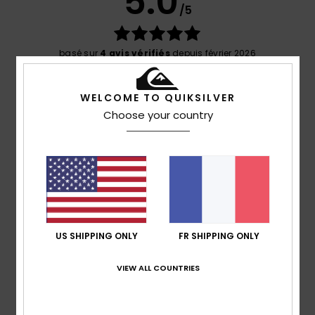
5.0
/5
basé sur
4 avis vérifiés
depuis février 2026
100% de nos clients recommandent ce produit
WELCOME TO QUIKSILVER
Confort
Rapport qualité / prix
Choose your country
4.5
4.3
Taille
Matière
5.0
Trop petit
Trop grand
Coloris
5.0
US SHIPPING ONLY
FR SHIPPING ONLY
VIEW ALL COUNTRIES
5
/5