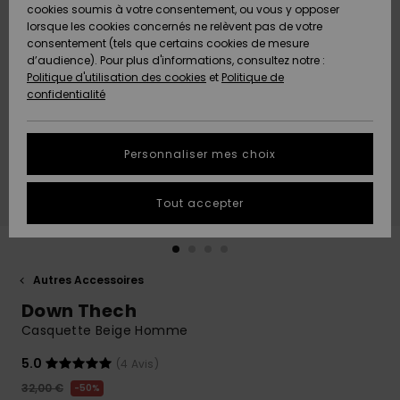
Quiksilver
A
cookies soumis à votre consentement, ou vous y opposer
Freedom
AIDE &
Découvrir
lorsque les cookies concernés ne relèvent pas de votre
CONTACT
consentement (tels que certains cookies de mesure
Nouveautés
Nouveautés
d’audience). Pour plus d'informations, consultez notre :
Protection
Politique d'utilisation des cookies
et
Politique de
des
Communauté
MAGASINS
confidentialité
données
A
A
Découvrir
Découvrir
QUIKSILVER
Guide des
APP
Personnaliser mes choix
tailles
LISTE DE
Tout accepter
SOUHAITS
Démarrez
une
conversation
pour
obtenir la
Autres Accessoires
réponse la
Down Thech
plus rapide
à votre
Casquette Beige Homme
question.
5.0
(4 Avis)
Démarrer
une
32,00 €
50%
conversation