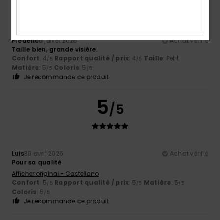
Frederic
6 juillet 2026
Achat vérifié
Taille bien, grande visière.
Confort
: 4
Rapport qualité / prix
: 4
Taille
: Petit
/5
/5
Matière
: 5
Coloris
: 5
/5
/5
Je recommande ce produit
5
/5
Luis
30 avril 2026
Achat vérifié
Pour sa qualité
Afficher original - Castellano
Confort
: 5
Rapport qualité / prix
: 5
Matière
: 5
/5
/5
/5
Coloris
: 5
/5
Je recommande ce produit