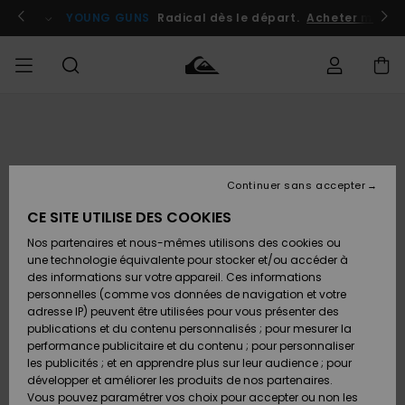
Passer
à
atuits
Se connecter / s'inscrire
YOUNG GUNS
Radical dès le départ.
Acheter maint
l'information
sur
le
produit
Accéder à
HOMME
Vêtements
Vêtements
Shop
Surf
Snow
Outlet
ma
Shop
Shop
Homme
commande
Homme
Homme
GARÇON
Continuer sans accepter
Accessoires
Accessoires
Nouveautés
Livraison
Outlet
CE SITE UTILISE DES COOKIES
FEMME
Surf
Snow
Enfant
Shop
Shop
Nos partenaires et nous-mêmes utilisons des cookies ou
Retours
Chaussures
Chaussures
A
Enfant
Enfant
une technologie équivalente pour stocker et/ou accéder à
& Tongs
& Tongs
Découvrir
SURF
des informations sur votre appareil. Ces informations
Outlet
personnelles (comme vos données de navigation et votre
Paiement
Femme
adresse IP) peuvent être utilisées pour vous présenter des
SNOW
Highlights
Snow
publications et du contenu personnalisés ; pour mesurer la
Surf
Surf
Snow
Shop
Carte
performance publicitaire et du contenu ; pour personnaliser
Femme
Cadeau
les publicités ; et en apprendre plus sur leur audience ; pour
OUTLET
développer et améliorer les produits de nos partenaires.
Communauté
Snow
Snow
Vous pouvez paramétrer vos choix pour accepter ou non les