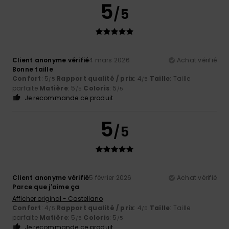
5
/5
Client anonyme vérifié
4 mars 2026
Achat vérifié
Bonne taille
Confort
: 5
Rapport qualité / prix
: 4
Taille
: Taille
/5
/5
parfaite
Matière
: 5
Coloris
: 5
/5
/5
Je recommande ce produit
5
/5
Client anonyme vérifié
5 février 2026
Achat vérifié
Parce que j'aime ça
Afficher original - Castellano
Confort
: 4
Rapport qualité / prix
: 4
Taille
: Taille
/5
/5
parfaite
Matière
: 5
Coloris
: 5
/5
/5
Je recommande ce produit