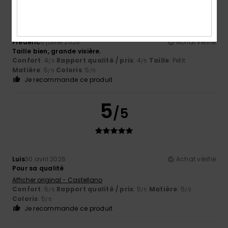
Frederic
6 juillet 2026
Achat vérifié
Taille bien, grande visière.
Confort
: 4
Rapport qualité / prix
: 4
Taille
: Petit
/5
/5
Matière
: 5
Coloris
: 5
/5
/5
Je recommande ce produit
5
/5
Luis
30 avril 2026
Achat vérifié
Pour sa qualité
Afficher original - Castellano
Confort
: 5
Rapport qualité / prix
: 5
Matière
: 5
/5
/5
/5
Coloris
: 5
/5
Je recommande ce produit