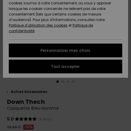
Quiksilver
A
cookies soumis à votre consentement, ou vous y opposer
Freedom
AIDE &
Découvrir
lorsque les cookies concernés ne relèvent pas de votre
CONTACT
consentement (tels que certains cookies de mesure
Nouveautés
Nouveautés
d’audience). Pour plus d'informations, consultez notre :
Protection
Politique d'utilisation des cookies
et
Politique de
des
Communauté
MAGASINS
confidentialité
données
A
A
Découvrir
Découvrir
QUIKSILVER
Guide des
APP
Personnaliser mes choix
tailles
LISTE DE
Tout accepter
SOUHAITS
Démarrez
une
conversation
pour
obtenir la
Autres Accessoires
réponse la
Down Thech
plus rapide
à votre
Casquette Bleu Homme
question.
5.0
(4 Avis)
Démarrer
une
29,99 €
50%
conversation