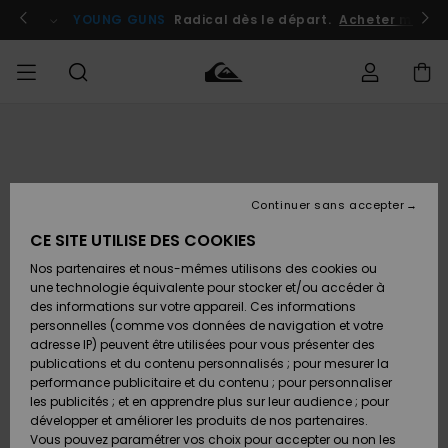
Passer
à
atuits
Se connecter / s'inscrire
YOUNG GUNS
Radical dès le départ.
Acheter maint
l'information
sur
le
produit
Accéder à
HOMME
Vêtements
Vêtements
Shop
Surf
Snow
Outlet
ma
Shop
Shop
Homme
commande
Homme
Homme
GARÇON
Continuer sans accepter
Accessoires
Accessoires
Nouveautés
Livraison
Outlet
CE SITE UTILISE DES COOKIES
FEMME
Surf
Snow
Enfant
Shop
Shop
Nos partenaires et nous-mêmes utilisons des cookies ou
Retours
Chaussures
Chaussures
A
Enfant
Enfant
une technologie équivalente pour stocker et/ou accéder à
& Tongs
& Tongs
Découvrir
SURF
des informations sur votre appareil. Ces informations
Outlet
personnelles (comme vos données de navigation et votre
Paiement
Femme
adresse IP) peuvent être utilisées pour vous présenter des
SNOW
Highlights
Snow
publications et du contenu personnalisés ; pour mesurer la
Surf
Surf
Snow
Shop
Carte
performance publicitaire et du contenu ; pour personnaliser
Femme
Cadeau
les publicités ; et en apprendre plus sur leur audience ; pour
OUTLET
développer et améliorer les produits de nos partenaires.
Communauté
Snow
Snow
Vous pouvez paramétrer vos choix pour accepter ou non les