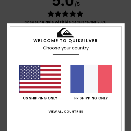
5.0
/5
basé sur
4 avis vérifiés
depuis février 2026
100% de nos clients recommandent ce produit
WELCOME TO QUIKSILVER
Confort
Rapport qualité / prix
Choose your country
4.5
4.3
Taille
Matière
5.0
Trop petit
Trop grand
Coloris
5.0
US SHIPPING ONLY
FR SHIPPING ONLY
VIEW ALL COUNTRIES
5
/5