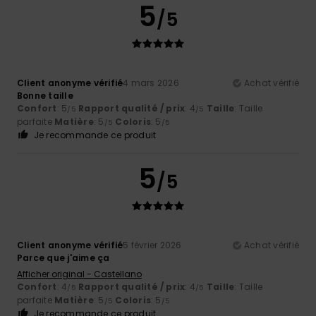
5
/5
Client anonyme vérifié
4 mars 2026
Achat vérifié
Bonne taille
Confort
: 5
Rapport qualité / prix
: 4
Taille
: Taille
/5
/5
parfaite
Matière
: 5
Coloris
: 5
/5
/5
Je recommande ce produit
5
/5
Client anonyme vérifié
5 février 2026
Achat vérifié
Parce que j'aime ça
Afficher original - Castellano
Confort
: 4
Rapport qualité / prix
: 4
Taille
: Taille
/5
/5
parfaite
Matière
: 5
Coloris
: 5
/5
/5
Je recommande ce produit