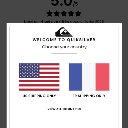
5.0
/5
basé sur
4 avis vérifiés
depuis février 2026
100% de nos clients recommandent ce produit
WELCOME TO QUIKSILVER
Confort
Rapport qualité / prix
Choose your country
4.5
4.3
Taille
Matière
5.0
Trop petit
Trop grand
Coloris
5.0
US SHIPPING ONLY
FR SHIPPING ONLY
VIEW ALL COUNTRIES
5
/5