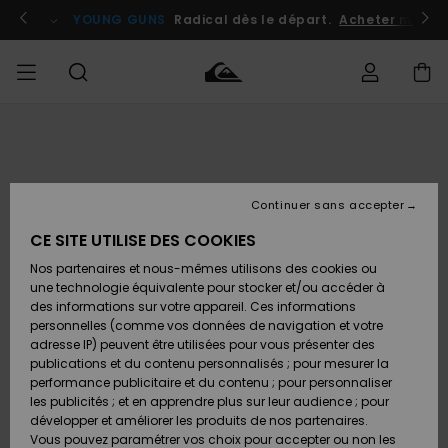
Passer
à
atuits
Se connecter / s'inscrire
YOUNG GUNS
Radical dès le départ.
Acheter maint
l'information
sur
le
produit
Accéder à
HOMME
Vêtements
Vêtements
Shop
Surf
Snow
Outlet
ma
Shop
Shop
Homme
commande
Homme
Homme
GARÇON
Continuer sans accepter
Accessoires
Accessoires
Nouveautés
Livraison
Outlet
CE SITE UTILISE DES COOKIES
FEMME
Surf
Snow
Enfant
Shop
Shop
Nos partenaires et nous-mêmes utilisons des cookies ou
Retours
Chaussures
Chaussures
A
Enfant
Enfant
une technologie équivalente pour stocker et/ou accéder à
& Tongs
& Tongs
Découvrir
SURF
des informations sur votre appareil. Ces informations
Outlet
personnelles (comme vos données de navigation et votre
Paiement
Femme
adresse IP) peuvent être utilisées pour vous présenter des
SNOW
Highlights
Snow
publications et du contenu personnalisés ; pour mesurer la
Surf
Surf
Snow
Shop
Carte
performance publicitaire et du contenu ; pour personnaliser
Femme
Cadeau
les publicités ; et en apprendre plus sur leur audience ; pour
OUTLET
développer et améliorer les produits de nos partenaires.
Communauté
Snow
Snow
Vous pouvez paramétrer vos choix pour accepter ou non les