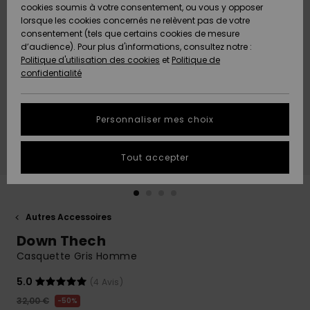
Quiksilver
A
cookies soumis à votre consentement, ou vous y opposer
Freedom
AIDE &
Découvrir
lorsque les cookies concernés ne relèvent pas de votre
CONTACT
consentement (tels que certains cookies de mesure
Nouveautés
Nouveautés
d’audience). Pour plus d'informations, consultez notre :
Protection
Politique d'utilisation des cookies
et
Politique de
des
Communauté
MAGASINS
confidentialité
données
A
A
Découvrir
Découvrir
QUIKSILVER
Guide des
APP
Personnaliser mes choix
tailles
LISTE DE
Tout accepter
SOUHAITS
Démarrez
une
conversation
pour
obtenir la
Autres Accessoires
réponse la
Down Thech
plus rapide
à votre
Casquette Gris Homme
question.
5.0
(4 Avis)
Démarrer
une
32,00 €
50%
conversation