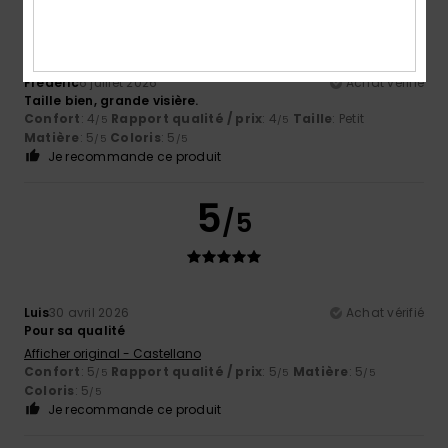
Frederic
6 juillet 2026
Achat vérifié
Taille bien, grande visière.
Confort
: 4
Rapport qualité / prix
: 4
Taille
: Petit
/5
/5
Matière
: 5
Coloris
: 5
/5
/5
Je recommande ce produit
5
/5
Luis
30 avril 2026
Achat vérifié
Pour sa qualité
Afficher original - Castellano
Confort
: 5
Rapport qualité / prix
: 5
Matière
: 5
/5
/5
/5
Coloris
: 5
/5
Je recommande ce produit