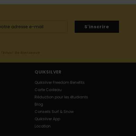
S'inscrire
s l'email de bienvenue
QUIKSILVER
Quiksilver Freedom Benefits
Carte Cadeau
Réduction pour les étudiants
Blog
Conseils Surf & Snow
Quiksilver App
Location