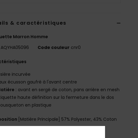
ils & caractéristiques
uette Marron Homme
AQYHA05096
Code couleur
cnr0
téristiques
isière incurvée
aux écusson gaufré à l'avant centre
atière :
avant en sergé de coton, pans arrière en mesh
tiquette haute définition sur la fermeture dans le dos
ousqueton en plastique
osition
[Matière Principale] 57% Polyester, 43% Coton
bilité du produit (Loi Agec)