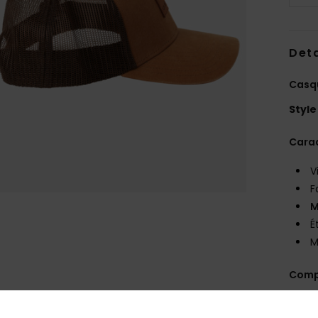
Deta
Casq
Style
Carac
V
F
M
É
M
Comp
Traça