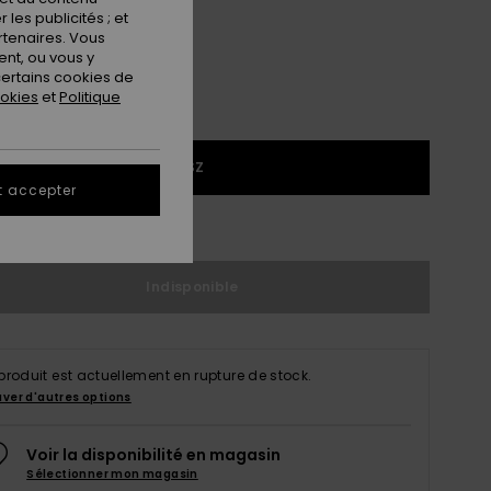
les publicités ; et
rtenaires. Vous
nt, ou vous y
ertains cookies de
ookies
et
Politique
1SZ
t accepter
ir le Guide des tailles
Indisponible
produit est actuellement en rupture de stock.
uver d'autres options
Voir la disponibilité en magasin
Sélectionner mon magasin