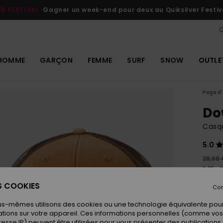
ER FESTIVAL
Gagner un week-end pour deux au Quiksilver Festiv
Q
HOMME
GARÇON
FEMME
SURF
SNOW
OUTLE
Page d'
Do
Casq
5.0
29,99 
15,
ES COOKIES
OUTL
Con
us-mêmes utilisons des cookies ou une technologie équivalente pour
tions sur votre appareil. Ces informations personnelles (comme v
Coule
resse IP) peuvent être utilisées pour vous présenter des publications