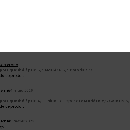
2026
e visière.
ort qualité / prix
: 4
Taille
: Petit
Matière
: 5
Coloris
: 5
/5
/5
/5
e ce produit
 Castellano
ort qualité / prix
: 5
Matière
: 5
Coloris
: 5
/5
/5
/5
e ce produit
érifié
4 mars 2026
ort qualité / prix
: 4
Taille
: Taille parfaite
Matière
: 5
Coloris
: 5
/5
/5
/
e ce produit
érifié
5 février 2026
 ça