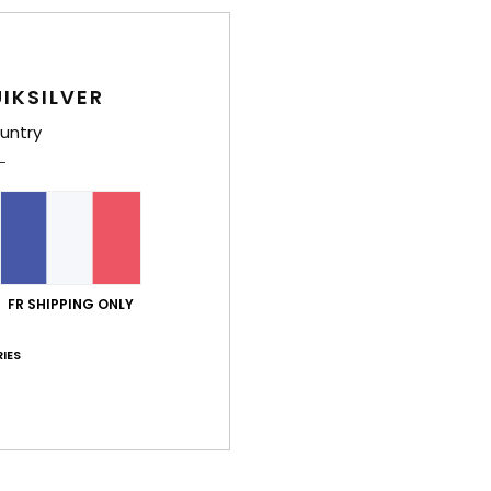
Livr
IKSILVER
untry
Note moyenne
5.0
/5
FR SHIPPING ONLY
IES
basé sur
4 avis vérifiés
depuis février 2026
100% de nos clients recommandent ce produit
port qualité / prix
Taille
Matiè
4.3
5.0
Trop petit
Trop grand