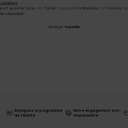
 Castellano
ort qualité / prix
: 4
Taille
: Taille parfaite
Matière
: 5
Coloris
: 5
/5
/5
/
e ce produit
Vérifié par
TrustVille
Rejoignez le programme
Notre engagement eco-
de fidélité
responsable