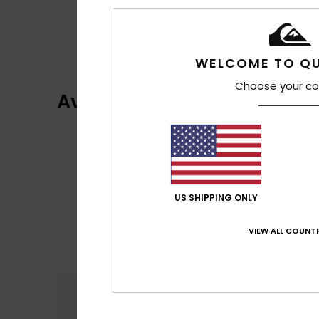
WELCOME TO QU
Choose your co
Avis clients
US SHIPPING ONLY
VIEW ALL COUNTR
Confort
Rap
4.5