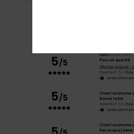
5
Frederic
6 juillet 
/5
Taille bien, grand
Confort
: 4
Rapp
/5
Je recommand
Luis
30 avril 2026
5
/5
Pour sa qualité
Afficher original -
Confort
: 5
Rapp
/5
Je recommand
5
Client anonyme v
/5
Bonne taille
Confort
: 5
Rapp
/5
Je recommand
Client anonyme v
5
/5
Parce que j'aime