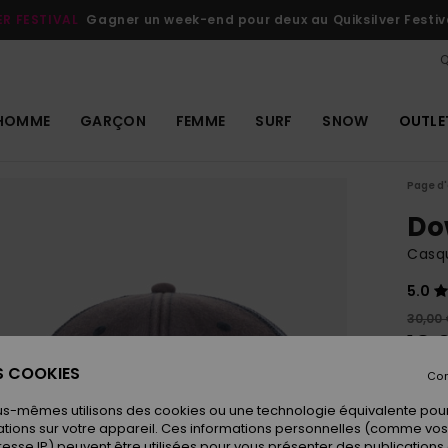
ER FESTIVAL
Gagner un week-end pour deux au Quiksilver Festiv
Q
HOMME
GARÇON
FEMME
SURF
SNOW
OUTLE
Page d'
Do
Casq
5.0
30,00
18,
ES COOKIES
OUTL
Con
us-mêmes utilisons des cookies ou une technologie équivalente pour
tions sur votre appareil. Ces informations personnelles (comme v
Coule
resse IP) peuvent être utilisées pour vous présenter des publications