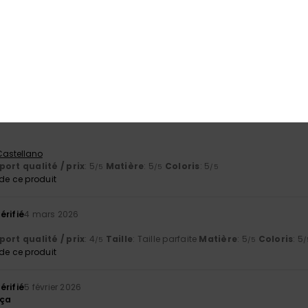
2026
e visière.
ort qualité / prix
: 4
Taille
: Petit
Matière
: 5
Coloris
: 5
/5
/5
/5
e ce produit
 Castellano
ort qualité / prix
: 5
Matière
: 5
Coloris
: 5
/5
/5
/5
e ce produit
érifié
4 mars 2026
ort qualité / prix
: 4
Taille
: Taille parfaite
Matière
: 5
Coloris
: 5
/5
/5
/
e ce produit
érifié
5 février 2026
 ça