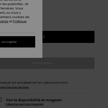
les publicités ; et
rtenaires. Vous
nt, ou vous y
ertains cookies de
ookies
et
Politique
1SZ
t accepter
ir le Guide des tailles
Indisponible
produit est actuellement en rupture de stock.
uver d'autres options
Voir la disponibilité en magasin
Sélectionner mon magasin