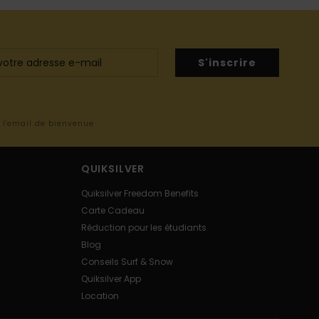
S'inscrire
s l'email de bienvenue
QUIKSILVER
Quiksilver Freedom Benefits
Carte Cadeau
Réduction pour les étudiants
Blog
Conseils Surf & Snow
Quiksilver App
Location