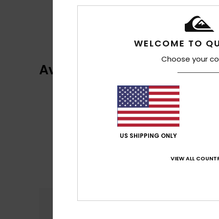
WELCOME TO QU
Choose your co
Avis clients
US SHIPPING ONLY
VIEW ALL COUNTR
Confort
Rap
4.5