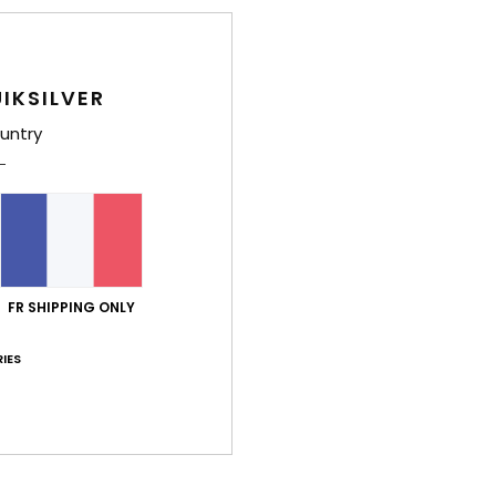
Livr
IKSILVER
untry
Note moyenne
5.0
/5
FR SHIPPING ONLY
IES
basé sur
4 avis vérifiés
depuis février 2026
100% de nos clients recommandent ce produit
port qualité / prix
Taille
Matiè
4.3
5.0
Trop petit
Trop grand