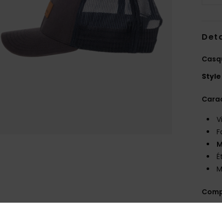
Deta
Casq
Style
Carac
V
F
M
É
M
Comp
Traça