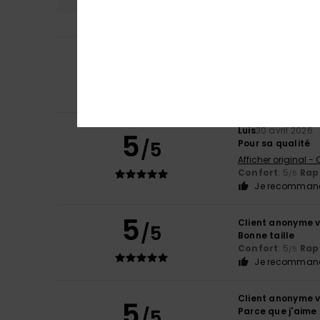
5
Frederic
6 juillet 
/5
Taille bien, grand
Confort
: 4
Rapp
/5
Je recommand
Luis
30 avril 2026
5
/5
Pour sa qualité
Afficher original -
Confort
: 5
Rapp
/5
Je recommand
5
Client anonyme v
/5
Bonne taille
Confort
: 5
Rapp
/5
Je recommand
Client anonyme v
5
/5
Parce que j'aime