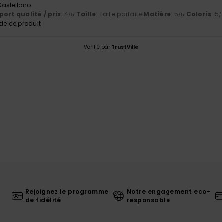
 Castellano
ort qualité / prix
: 4
Taille
: Taille parfaite
Matière
: 5
Coloris
: 5
/5
/5
/
e ce produit
Vérifié par
TrustVille
Rejoignez le programme
Notre engagement eco-
de fidélité
responsable