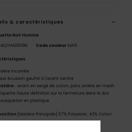
ils & caractéristiques
uette Noir Homme
AQYHA05096
Code couleur
ksh0
téristiques
isière incurvée
aux écusson gaufré à l'avant centre
atière :
avant en sergé de coton, pans arrière en mesh
tiquette haute définition sur la fermeture dans le dos
ousqueton en plastique
osition
[Matière Principale] 57% Polyester, 43% Coton
bilité du produit (Loi Agec)