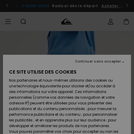
Passer
à
atuits
Se connecter / s'inscrire
YOUNG GUNS
Radical dès le départ.
Acheter maint
l'information
sur
le
produit
Accéder à
HOMME
Vêtements
Vêtements
Shop
Surf
Snow
Outlet
ma
Shop
Shop
Homme
commande
Homme
Homme
GARÇON
Continuer sans accepter
Accessoires
Accessoires
Nouveautés
Livraison
Outlet
CE SITE UTILISE DES COOKIES
FEMME
Surf
Snow
Enfant
Shop
Shop
Nos partenaires et nous-mêmes utilisons des cookies ou
Retours
Chaussures
Chaussures
A
Enfant
Enfant
une technologie équivalente pour stocker et/ou accéder à
& Tongs
& Tongs
Découvrir
SURF
des informations sur votre appareil. Ces informations
Outlet
personnelles (comme vos données de navigation et votre
Paiement
Femme
adresse IP) peuvent être utilisées pour vous présenter des
SNOW
Highlights
Snow
publications et du contenu personnalisés ; pour mesurer la
Surf
Surf
Snow
Shop
Carte
performance publicitaire et du contenu ; pour personnaliser
Femme
Cadeau
les publicités ; et en apprendre plus sur leur audience ; pour
OUTLET
développer et améliorer les produits de nos partenaires.
Communauté
Snow
Snow
Vous pouvez paramétrer vos choix pour accepter ou non les