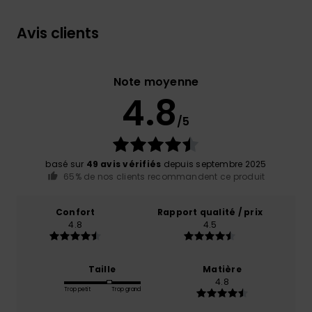
Avis clients
Note moyenne
4.8
/5
basé sur
49 avis vérifiés
depuis septembre 2025
65% de nos clients recommandent ce produit
Confort
Rapport qualité / prix
4.8
4.5
Taille
Matière
4.8
Trop petit
Trop grand