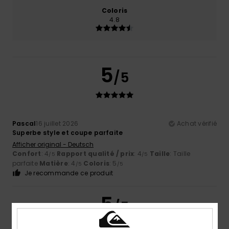
Coloris
4.8
5
/5
Pascal
16 juillet 2026
Achat vérifié
Superbe style et coupe parfaite
Afficher original - Deutsch
Confort
: 4
Rapport qualité / prix
: 4
Taille
: Taille
/5
/5
parfaite
Matière
: 4
Coloris
: 5
/5
/5
Je recommande ce produit
5
/5