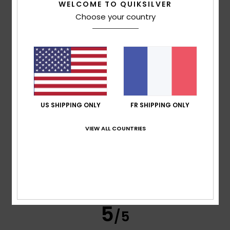
WELCOME TO QUIKSILVER
Choose your country
Miren
10 juillet 2026
Achat vérifié
Génial et pratique
Afficher original - Castellano
Confort
: 5
Rapport qualité / prix
: 5
Taille
: Taille
/5
/5
parfaite
Matière
: 5
Coloris
: 5
/5
/5
Je recommande ce produit
5
/5
US SHIPPING ONLY
FR SHIPPING ONLY
VIEW ALL COUNTRIES
Nathalie
8 juillet 2026
Achat vérifié
Facile à enfiler en vacances ou pour flâner à la maison.
Confort
: 5
Rapport qualité / prix
: 5
Taille
: Trop grand
/5
/5
Matière
: 5
Coloris
: 5
/5
/5
5
/5