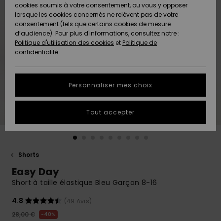
Quiksilver
A
cookies soumis à votre consentement, ou vous y opposer
Freedom
AIDE &
Découvrir
lorsque les cookies concernés ne relèvent pas de votre
CONTACT
consentement (tels que certains cookies de mesure
Nouveautés
Nouveautés
d’audience). Pour plus d'informations, consultez notre :
Protection
Politique d'utilisation des cookies
et
Politique de
des
Communauté
MAGASINS
confidentialité
données
A
A
Découvrir
Découvrir
QUIKSILVER
Guide des
APP
Personnaliser mes choix
tailles
LISTE DE
Tout accepter
SOUHAITS
Démarrez
une
conversation
pour
obtenir la
Shorts
réponse la
Easy Day
plus rapide
à votre
Short à taille élastique Bleu Garçon 8-16
question.
4.8
(49 Avis)
Démarrer
une
28,00 €
40%
conversation