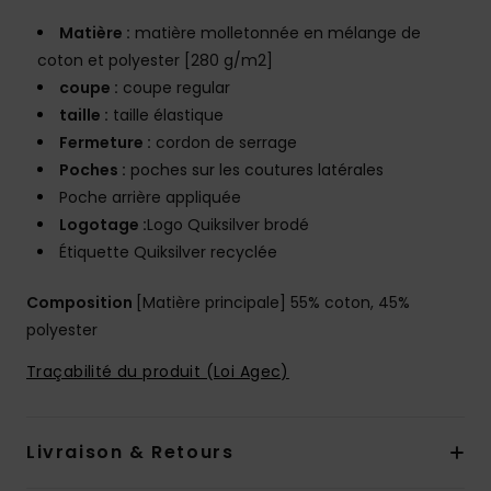
Matière :
matière molletonnée en mélange de
coton et polyester [280 g/m2]
coupe :
coupe regular
taille :
taille élastique
Fermeture :
cordon de serrage
Poches :
poches sur les coutures latérales
Poche arrière appliquée
Logotage :
Logo Quiksilver brodé
Étiquette Quiksilver recyclée
Composition
[Matière principale] 55% coton, 45%
polyester
Traçabilité du produit (Loi Agec)
Livraison & Retours