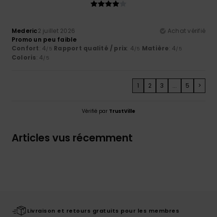
Mederic
2 juillet 2026
Achat vérifié
Promo un peu faible
Confort
: 4
Rapport qualité / prix
: 4
Matière
: 4
/5
/5
/5
Coloris
: 4
/5
1
2
3
...
5
>
Vérifié par
TrustVille
Articles vus récemment
Livraison et retours gratuits pour les membres