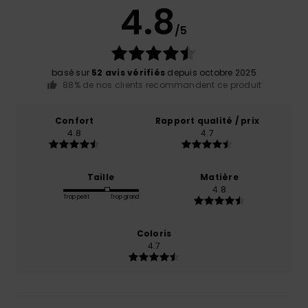
4.8
/5
basé sur
52 avis vérifiés
depuis octobre 2025
88% de nos clients recommandent ce produit
Confort
Rapport qualité / prix
4.8
4.7
Taille
Matière
4.8
Trop petit
Trop grand
Coloris
4.7