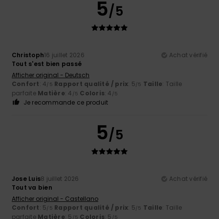
5
/5
Christoph
16 juillet 2026
Achat vérifié
Tout s'est bien passé
Afficher original - Deutsch
Confort
: 4
Rapport qualité / prix
: 5
Taille
: Taille
/5
/5
parfaite
Matière
: 4
Coloris
: 4
/5
/5
Je recommande ce produit
5
/5
Jose Luis
8 juillet 2026
Achat vérifié
Tout va bien
Afficher original - Castellano
Confort
: 5
Rapport qualité / prix
: 5
Taille
: Taille
/5
/5
parfaite
Matière
: 5
Coloris
: 5
/5
/5