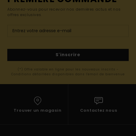
Abonnez-vous pour recevoir nos dernières actus et nos
offres exclusives.
S'inscrire
(*) Offre valable en ligne pour les nouveaux inscrits -
Conditions détaillées disponibles dans l'email de bienvenue
Trouver un magasin
Contactez nous