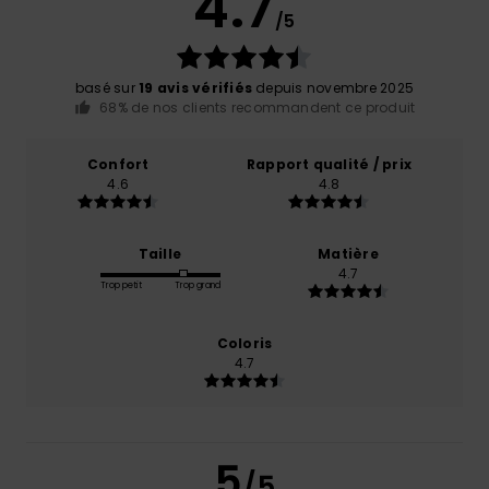
4.7
/5
basé sur
19 avis vérifiés
depuis novembre 2025
68% de nos clients recommandent ce produit
Confort
Rapport qualité / prix
4.6
4.8
Taille
Matière
4.7
Trop petit
Trop grand
Coloris
4.7
5
/5