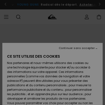
Passer
à
atuits
Se connecter / s'inscrire
YOUNG GUNS
Radical dès le départ.
Acheter maint
l'information
sur
le
produit
Accéder à
HOMME
Vêtements
Vêtements
Shop
Surf
Snow
Outlet
ma
Shop
Shop
Homme
commande
Homme
Homme
GARÇON
Continuer sans accepter
Accessoires
Accessoires
Nouveautés
Livraison
Outlet
CE SITE UTILISE DES COOKIES
FEMME
Surf
Snow
Enfant
Shop
Shop
Nos partenaires et nous-mêmes utilisons des cookies ou
Retours
Chaussures
Chaussures
A
Enfant
Enfant
une technologie équivalente pour stocker et/ou accéder à
& Tongs
& Tongs
Découvrir
SURF
des informations sur votre appareil. Ces informations
Outlet
personnelles (comme vos données de navigation et votre
Paiement
Femme
adresse IP) peuvent être utilisées pour vous présenter des
SNOW
Highlights
Snow
publications et du contenu personnalisés ; pour mesurer la
Surf
Surf
Snow
Shop
Carte
performance publicitaire et du contenu ; pour personnaliser
Femme
Cadeau
les publicités ; et en apprendre plus sur leur audience ; pour
OUTLET
développer et améliorer les produits de nos partenaires.
Communauté
Snow
Snow
Vous pouvez paramétrer vos choix pour accepter ou non les