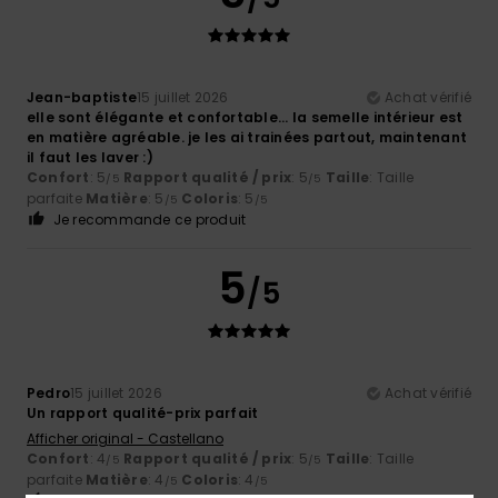
Jean-baptiste
15 juillet 2026
Achat vérifié
elle sont élégante et confortable... la semelle intérieur est
en matière agréable. je les ai trainées partout, maintenant
il faut les laver :)
Confort
: 5
Rapport qualité / prix
: 5
Taille
: Taille
/5
/5
parfaite
Matière
: 5
Coloris
: 5
/5
/5
Je recommande ce produit
5
/5
Pedro
15 juillet 2026
Achat vérifié
Un rapport qualité-prix parfait
Afficher original - Castellano
Confort
: 4
Rapport qualité / prix
: 5
Taille
: Taille
/5
/5
parfaite
Matière
: 4
Coloris
: 4
/5
/5