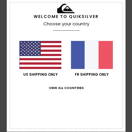
Je recommande ce produit
5
WELCOME TO QUIKSILVER
/5
Choose your country
Elsa
14 juillet 2026
Achat vérifié
Très confortables et légères pour l'été
Afficher original - Castellano
Confort
: 5
Rapport qualité / prix
: 5
Taille
: Trop grand
/5
/5
Matière
: 5
Coloris
: 5
/5
/5
US SHIPPING ONLY
FR SHIPPING ONLY
Je recommande ce produit
VIEW ALL COUNTRIES
5
/5
German
13 juillet 2026
Achat vérifié
Súper confortable
Confort
: 5
Rapport qualité / prix
: 5
Taille
: Taille