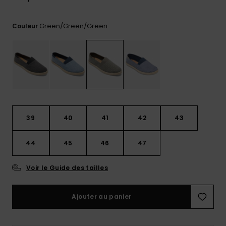
Trouvez
des
Green/green/green
Couleur
réponses
aux
questions
les plus
fréquentes
et notre
formulaire
de
contact.
39
40
41
42
43
Consulter
la FAQ
44
45
46
47
Voir le Guide des tailles
Ajouter au panier