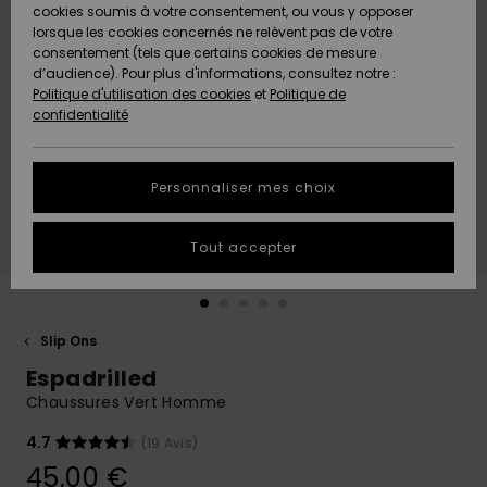
Quiksilver
A
cookies soumis à votre consentement, ou vous y opposer
Freedom
AIDE &
Découvrir
lorsque les cookies concernés ne relèvent pas de votre
CONTACT
consentement (tels que certains cookies de mesure
Nouveautés
Nouveautés
d’audience). Pour plus d'informations, consultez notre :
Protection
Politique d'utilisation des cookies
et
Politique de
des
Communauté
MAGASINS
confidentialité
données
A
A
Découvrir
Découvrir
QUIKSILVER
Guide des
APP
Personnaliser mes choix
tailles
LISTE DE
Tout accepter
SOUHAITS
Démarrez
une
conversation
pour
obtenir la
Slip Ons
réponse la
Espadrilled
plus rapide
à votre
Chaussures Vert Homme
question.
4.7
(19 Avis)
Démarrer
une
45,00 €
conversation