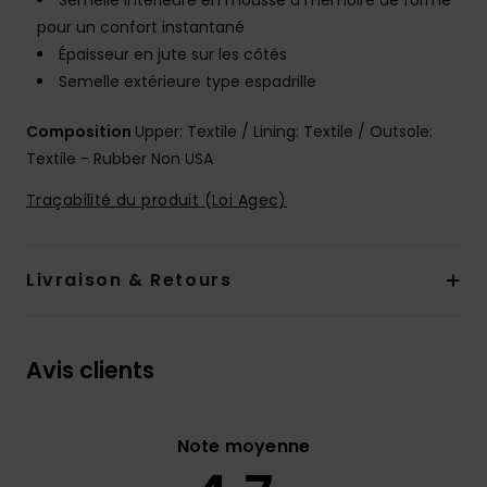
Semelle intérieure en mousse à mémoire de forme
pour un confort instantané
Épaisseur en jute sur les côtés
Semelle extérieure type espadrille
Composition
Upper: Textile / Lining: Textile / Outsole:
Textile - Rubber Non USA
Traçabilité du produit (Loi Agec)
Livraison & Retours
Avis clients
Note moyenne