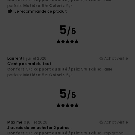
/5
/5
parfaite
Matière
: 5
Coloris
: 5
/5
/5
Je recommande ce produit
5
/5
Laurent
11 juillet 2026
Achat vérifié
C'est pas mal du tout
Confort
: 5
Rapport qualité / prix
: 5
Taille
: Taille
/5
/5
parfaite
Matière
: 5
Coloris
: 5
/5
/5
5
/5
Maxime
10 juillet 2026
Achat vérifié
J’aurais du en acheter 2 paires..
Confort
: 5
Rapport qualité / prix
: 5
Taille
: Trop grand
/5
/5