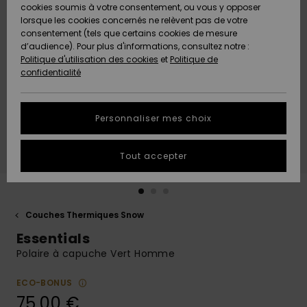
Quiksilver
A
cookies soumis à votre consentement, ou vous y opposer
Freedom
AIDE &
Découvrir
lorsque les cookies concernés ne relèvent pas de votre
CONTACT
consentement (tels que certains cookies de mesure
Nouveautés
Nouveautés
d’audience). Pour plus d'informations, consultez notre :
Protection
Politique d'utilisation des cookies
et
Politique de
des
Communauté
MAGASINS
confidentialité
données
A
A
Découvrir
Découvrir
QUIKSILVER
Guide des
APP
Personnaliser mes choix
tailles
LISTE DE
Tout accepter
SOUHAITS
Démarrez
une
conversation
pour
obtenir la
Couches Thermiques Snow
réponse la
Essentials
plus rapide
à votre
Polaire à capuche Vert Homme
question.
ECO-BONUS
Démarrer
une
75,00 €
conversation