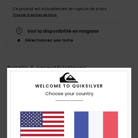
Ce produit est actuellement en rupture de stock.
Trouver d'autres options
Voir la disponibilité en magasin
Sélectionnez une taille
Details & caractéristiques
Polaire à capuche Vert Homme
WELCOME TO QUIKSILVER
Style
EQYFT04848
Code couleur
gsg6
Choose your country
Caractéristiques
Matière :
polaire en polyester recyclé [250 g/m²]
coupe :
coupe regular
Encolure :
encolure à capuche