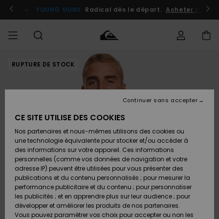
Passer
à
atuits
Se connecter / s'inscrire
YOUNG GUNS
Radical dès le départ.
Acheter maint
l'information
sur
le
produit
RUPTURE DE STOCK
Accéder à
HOMME
Vêtements
Vêtements
Shop
Surf
Snow
Outlet
ma
Shop
Shop
Homme
commande
Homme
Homme
GARÇON
Continuer sans accepter
Accessoires
Accessoires
Nouveautés
Livraison
Outlet
CE SITE UTILISE DES COOKIES
FEMME
Surf
Snow
Enfant
Shop
Shop
Nos partenaires et nous-mêmes utilisons des cookies ou
Retours
Chaussures
Chaussures
A
Enfant
Enfant
une technologie équivalente pour stocker et/ou accéder à
& Tongs
& Tongs
Découvrir
SURF
des informations sur votre appareil. Ces informations
Outlet
personnelles (comme vos données de navigation et votre
Paiement
Femme
adresse IP) peuvent être utilisées pour vous présenter des
SNOW
Highlights
Snow
publications et du contenu personnalisés ; pour mesurer la
Surf
Surf
Snow
Shop
Carte
performance publicitaire et du contenu ; pour personnaliser
Femme
Cadeau
les publicités ; et en apprendre plus sur leur audience ; pour
OUTLET
développer et améliorer les produits de nos partenaires.
Communauté
Snow
Snow
Vous pouvez paramétrer vos choix pour accepter ou non les