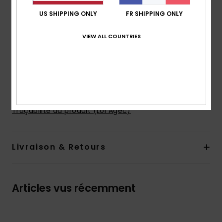
Système de fermeture :
Modèle à enfiler
US SHIPPING ONLY
FR SHIPPING ONLY
Poches :
Poches kangourou
Cordon de serrage à la capuche
VIEW ALL COUNTRIES
Logotage Quiksilver
Le mannequin sur la photo en studio mesure
175cm/68" et porte une taille M
Composition
100% Polyester recyclé
Traçabilité du produit (Loi Agec)
Livraison & Retours
Articles vus récemment