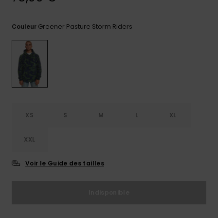
Trouvez
des
Greener Pasture Storm Riders
Couleur
réponses
aux
questions
les plus
fréquentes
et notre
formulaire
de
contact.
XS
S
M
L
XL
Consulter
la FAQ
XXL
Voir le Guide des tailles
Indisponible