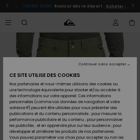
Passer
à
atuits
Se connecter / s'inscrire
YOUNG GUNS
Radical dès le départ.
Acheter maint
l'information
sur
le
produit
Accéder à
HOMME
Vêtements
Vêtements
Shop
Surf
Snow
Outlet
ma
Shop
Shop
Homme
commande
Homme
Homme
GARÇON
Continuer sans accepter
Accessoires
Accessoires
Nouveautés
Livraison
Outlet
CE SITE UTILISE DES COOKIES
FEMME
Surf
Snow
Enfant
Shop
Shop
Nos partenaires et nous-mêmes utilisons des cookies ou
Retours
Chaussures
Chaussures
A
Enfant
Enfant
une technologie équivalente pour stocker et/ou accéder à
& Tongs
& Tongs
Découvrir
SURF
des informations sur votre appareil. Ces informations
Outlet
personnelles (comme vos données de navigation et votre
Paiement
Femme
adresse IP) peuvent être utilisées pour vous présenter des
SNOW
Highlights
Snow
publications et du contenu personnalisés ; pour mesurer la
Surf
Surf
Snow
Shop
Carte
performance publicitaire et du contenu ; pour personnaliser
Femme
Cadeau
les publicités ; et en apprendre plus sur leur audience ; pour
OUTLET
développer et améliorer les produits de nos partenaires.
Communauté
Snow
Snow
Vous pouvez paramétrer vos choix pour accepter ou non les