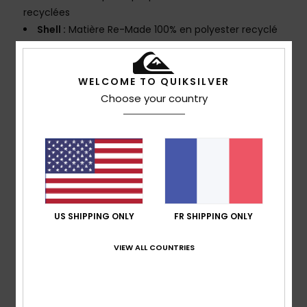
recyclées
Shell :
Matière Re-Made 100% en polyester recyclé
Isolation thermique :
100 % polyester recyclé
Traitement déperlant éco-responsable sans PFC
CARACTÉRISTIQUES
WELCOME TO QUIKSILVER
Choose your country
Coutures renforcées aux endroits critiques
Doublure :
doublure légère répartie par zone en
taffetas avec tricot brossé pour plus de chaleur et de
respirabilité
Taille :
Système réglable à l'intérieur de la taille,
guêtre en taffetas
Poches :
2 poches chauffe-mains zippées, poche
US SHIPPING ONLY
FR SHIPPING ONLY
cargo
Aération :
Aérations doublées en mesh
VIEW ALL COUNTRIES
Composition
100% Polyester recyclé
Traçabilité du produit (Loi Agec)