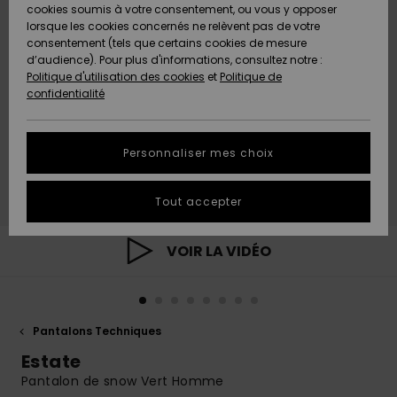
Quiksilver
A
cookies soumis à votre consentement, ou vous y opposer
Freedom
AIDE &
Découvrir
lorsque les cookies concernés ne relèvent pas de votre
CONTACT
consentement (tels que certains cookies de mesure
Nouveautés
Nouveautés
d’audience). Pour plus d'informations, consultez notre :
Protection
Politique d'utilisation des cookies
et
Politique de
des
Communauté
MAGASINS
confidentialité
données
A
A
Découvrir
Découvrir
QUIKSILVER
Guide des
APP
Personnaliser mes choix
tailles
LISTE DE
Tout accepter
SOUHAITS
Démarrez
une
conversation
VOIR LA VIDÉO
pour
obtenir la
réponse la
plus rapide
à votre
Pantalons Techniques
question.
Estate
Démarrer
une
Pantalon de snow Vert Homme
conversation