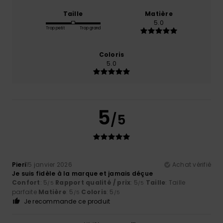
Taille
Matière
5.0
Trop petit
Trop grand
Coloris
5.0
5
/5
Pieri
15 janvier 2026
Achat vérifié
Je suis fidèle à la marque et jamais déçue
Confort
: 5
Rapport qualité / prix
: 5
Taille
: Taille
/5
/5
parfaite
Matière
: 5
Coloris
: 5
/5
/5
Je recommande ce produit