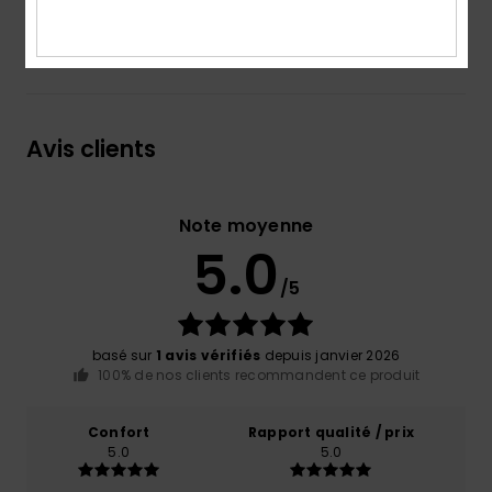
Livraison & Retours
Avis clients
Note moyenne
5.0
/5
basé sur
1 avis vérifiés
depuis janvier 2026
100% de nos clients recommandent ce produit
Confort
Rapport qualité / prix
5.0
5.0