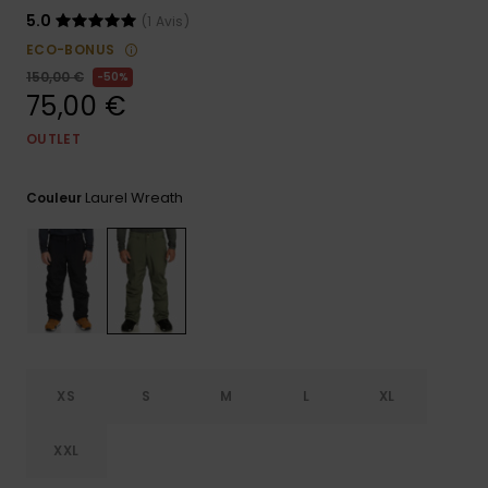
5.0
(1 Avis)
Trouvez
des
ECO-BONUS
réponses
150,00 €
50%
aux
75,00 €
questions
les plus
OUTLET
fréquentes
et notre
formulaire
Laurel Wreath
Couleur
de
contact.
Consulter
la FAQ
XS
S
M
L
XL
XXL