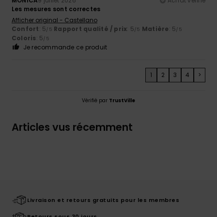
MONICA
9 juillet 2026
Achat vérifié
Les mesures sont correctes
Afficher original - Castellano
Confort
: 5
Rapport qualité / prix
: 5
Matière
: 5
/5
/5
/5
Coloris
: 5
/5
Je recommande ce produit
1
2
3
4
>
Vérifié par
TrustVille
Articles vus récemment
Livraison et retours gratuits pour les membres
Retours sous 30 jours