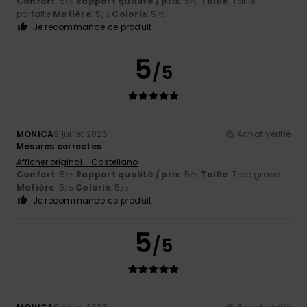
Confort
: 5
Rapport qualité / prix
: 5
Taille
: Taille
/5
/5
parfaite
Matière
: 5
Coloris
: 5
/5
/5
Je recommande ce produit
5
/5
MONICA
9 juillet 2026
Achat vérifié
Mesures correctes
Afficher original - Castellano
Confort
: 5
Rapport qualité / prix
: 5
Taille
: Trop grand
/5
/5
Matière
: 5
Coloris
: 5
/5
/5
Je recommande ce produit
5
/5