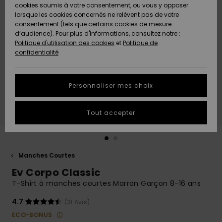
Quiksilver
A
cookies soumis à votre consentement, ou vous y opposer
Freedom
AIDE &
Découvrir
lorsque les cookies concernés ne relèvent pas de votre
CONTACT
consentement (tels que certains cookies de mesure
Nouveautés
Nouveautés
d’audience). Pour plus d'informations, consultez notre :
Protection
Politique d'utilisation des cookies
et
Politique de
des
Communauté
MAGASINS
confidentialité
données
A
A
Découvrir
Découvrir
QUIKSILVER
Guide des
APP
Personnaliser mes choix
tailles
LISTE DE
Tout accepter
SOUHAITS
Démarrez
une
conversation
pour
obtenir la
Manches Courtes
réponse la
Ev Corpo Classic
plus rapide
à votre
T-Shirt à manches courtes Marron Garçon 8-16 ans
question.
4.7
(31 Avis)
Démarrer
une
ECO-BONUS
conversation