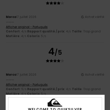
Marco
17 juillet 2026
Achat vérifié
..........
Afficher original - Português
Confort
: 4
Rapport qualité / prix
: 4
Taille
: Trop grand
/5
/5
Matière
: 4
Coloris
: 5
/5
/5
4
/5
Marco
17 juillet 2026
Achat vérifié
..........
Afficher original - Português
Confort
: 5
Rapport qualité / prix
: 4
Taille
: Trop grand
/5
/5
Matière
: 4
Coloris
: 5
/5
/5
5
WELCOME TO QUIKSILVER