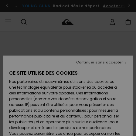
Passer
à
atuits
Se connecter / s'inscrire
YOUNG GUNS
Radical dès le départ.
Acheter maint
l'information
sur
le
produit
Accéder à
HOMME
Vêtements
Vêtements
Shop
Surf
Snow
Outlet
ma
Shop
Shop
Homme
commande
Homme
Homme
GARÇON
Continuer sans accepter
Accessoires
Accessoires
Nouveautés
Livraison
Outlet
CE SITE UTILISE DES COOKIES
FEMME
Surf
Snow
Enfant
Shop
Shop
Nos partenaires et nous-mêmes utilisons des cookies ou
Retours
Chaussures
Chaussures
A
Enfant
Enfant
une technologie équivalente pour stocker et/ou accéder à
& Tongs
& Tongs
Découvrir
SURF
des informations sur votre appareil. Ces informations
Outlet
personnelles (comme vos données de navigation et votre
Paiement
Femme
adresse IP) peuvent être utilisées pour vous présenter des
SNOW
Highlights
Snow
publications et du contenu personnalisés ; pour mesurer la
Surf
Surf
Snow
Shop
Carte
performance publicitaire et du contenu ; pour personnaliser
Femme
Cadeau
les publicités ; et en apprendre plus sur leur audience ; pour
OUTLET
développer et améliorer les produits de nos partenaires.
Communauté
Snow
Snow
Vous pouvez paramétrer vos choix pour accepter ou non les