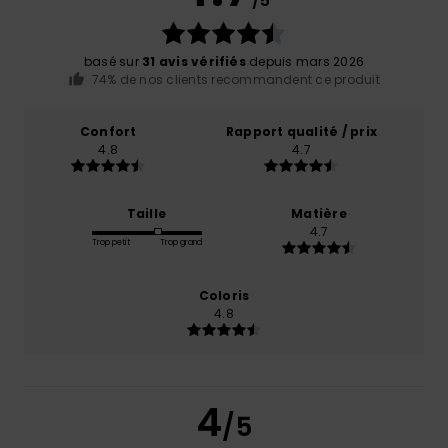
/5
basé sur
31 avis vérifiés
depuis mars 2026
74% de nos clients recommandent ce produit
Confort
Rapport qualité / prix
4.8
4.7
Taille
Matière
4.7
Trop petit
Trop grand
Coloris
4.8
4
/5