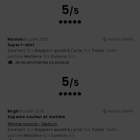
5
/5
Nicolas
16 juillet 2026
Achat vérifié
Super t-shirt
Confort
: 5
Rapport qualité / prix
: 5
Taille
: Taille
/5
/5
parfaite
Matière
: 5
Coloris
: 5
/5
/5
Je recommande ce produit
5
/5
Birgit
14 juillet 2026
Achat vérifié
Superbe couleur et matière
Afficher original - Deutsch
Confort
: 5
Rapport qualité / prix
: 5
Taille
: Taille
/5
/5
parfaite
Matière
: 5
Coloris
: 5
/5
/5