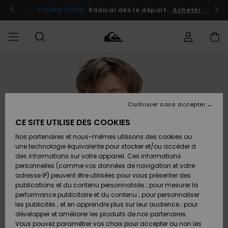
Passer
à
atuits
Se connecter / s'inscrire
YOUNG GUNS
Radical dès le départ.
Acheter maint
l'information
sur
le
produit
Accéder à
HOMME
Vêtements
Vêtements
Shop
Surf
Snow
Outlet
ma
Shop
Shop
Homme
commande
Homme
Homme
GARÇON
Continuer sans accepter
Accessoires
Accessoires
Nouveautés
Livraison
Outlet
CE SITE UTILISE DES COOKIES
FEMME
Surf
Snow
Enfant
Shop
Shop
Nos partenaires et nous-mêmes utilisons des cookies ou
Retours
Chaussures
Chaussures
A
Enfant
Enfant
une technologie équivalente pour stocker et/ou accéder à
& Tongs
& Tongs
Découvrir
SURF
des informations sur votre appareil. Ces informations
Outlet
personnelles (comme vos données de navigation et votre
Paiement
Femme
adresse IP) peuvent être utilisées pour vous présenter des
SNOW
Highlights
Snow
publications et du contenu personnalisés ; pour mesurer la
Surf
Surf
Snow
Shop
Carte
performance publicitaire et du contenu ; pour personnaliser
Femme
Cadeau
les publicités ; et en apprendre plus sur leur audience ; pour
OUTLET
développer et améliorer les produits de nos partenaires.
Communauté
Snow
Snow
Vous pouvez paramétrer vos choix pour accepter ou non les