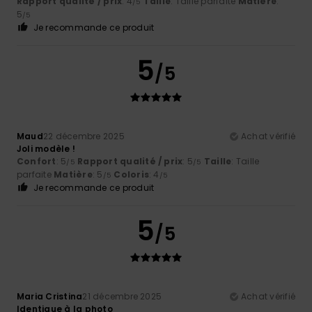
Rapport qualité / prix
: 4
Taille
: Taille parfaite
Matière
:
/5
5
/5
Je recommande ce produit
5
/5
Maud
22 décembre 2025
Achat vérifié
Joli modèle !
Confort
: 5
Rapport qualité / prix
: 5
Taille
: Taille
/5
/5
parfaite
Matière
: 5
Coloris
: 4
/5
/5
Je recommande ce produit
5
/5
Maria Cristina
21 décembre 2025
Achat vérifié
Identique à la photo