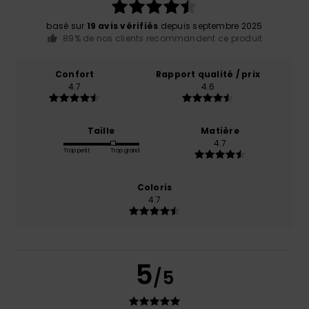
basé sur
19 avis vérifiés
depuis septembre 2025
89% de nos clients recommandent ce produit
Confort
Rapport qualité / prix
4.7
4.6
Taille
Matière
4.7
Trop petit
Trop grand
Coloris
4.7
5
/5