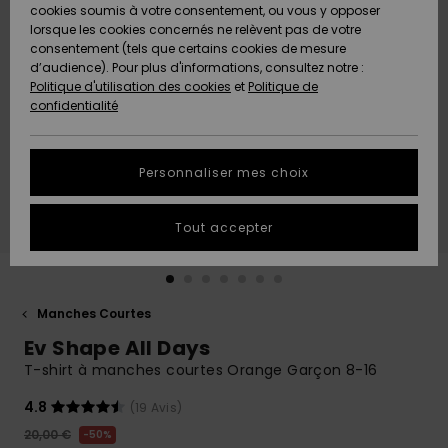
Quiksilver
A
cookies soumis à votre consentement, ou vous y opposer
Freedom
AIDE &
Découvrir
lorsque les cookies concernés ne relèvent pas de votre
CONTACT
consentement (tels que certains cookies de mesure
Nouveautés
Nouveautés
d’audience). Pour plus d'informations, consultez notre :
Protection
Politique d'utilisation des cookies
et
Politique de
des
Communauté
MAGASINS
confidentialité
données
A
A
Découvrir
Découvrir
QUIKSILVER
Guide des
APP
Personnaliser mes choix
tailles
LISTE DE
Tout accepter
SOUHAITS
Démarrez
une
conversation
pour
obtenir la
Manches Courtes
réponse la
Ev Shape All Days
plus rapide
à votre
T-shirt à manches courtes Orange Garçon 8-16
question.
4.8
(19 Avis)
Démarrer
une
20,00 €
50%
conversation