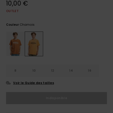
10,00 €
Trouvez
des
OUTLET
réponses
aux
Chamois
questions
Couleur
les plus
fréquentes
et notre
formulaire
de
contact.
Consulter
la FAQ
8
10
12
14
16
Voir le Guide des tailles
Indisponible