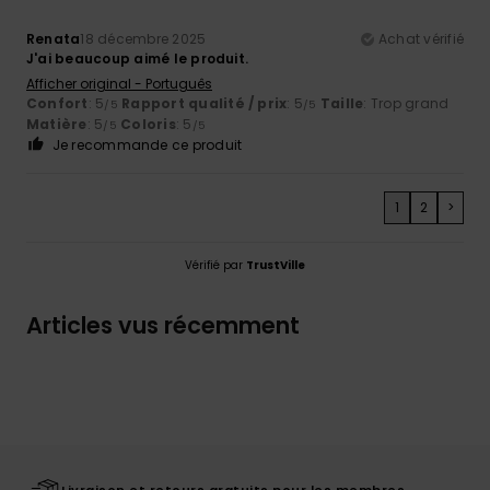
Renata
18 décembre 2025
Achat vérifié
J'ai beaucoup aimé le produit.
Afficher original - Português
Confort
: 5
Rapport qualité / prix
: 5
Taille
: Trop grand
/5
/5
Matière
: 5
Coloris
: 5
/5
/5
Je recommande ce produit
1
2
>
Vérifié par
TrustVille
Articles vus récemment
Livraison et retours gratuits pour les membres