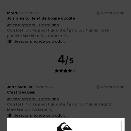
Inma
17 juin 2026
Achat vérifié
Joli, bien taillé et de bonne qualité
Afficher original - Castellano
Confort
: 5
Rapport qualité / prix
: 5
Taille
: Taille
/5
/5
parfaite
Matière
: 5
Coloris
: 5
/5
/5
Je recommande ce produit
4
/5
Juan manuel
3 mai 2026
Achat vérifié
C'est très bien
Afficher original - Castellano
Confort
: 4
Rapport qualité / prix
: 4
Taille
: Grand
/5
/5
Matière
: 4
Coloris
: 3
/5
/5
Je recommande ce produit