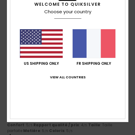
5
/5
WELCOME TO QUIKSILVER
Choose your country
Fulvio
3 avril 2026
Achat vérifié
Excellent produit
Afficher original - Italiano
Confort
: 5
Rapport qualité / prix
: 4
Taille
: Taille
/5
/5
parfaite
Matière
: 5
Coloris
: 5
/5
/5
Je recommande ce produit
US SHIPPING ONLY
FR SHIPPING ONLY
5
VIEW ALL COUNTRIES
/5
Fulvio
3 avril 2026
Achat vérifié
Excellent produit
Afficher original - Italiano
Confort
: 5
Rapport qualité / prix
: 4
Taille
: Taille
/5
/5
parfaite
Matière
: 5
Coloris
: 5
/5
/5