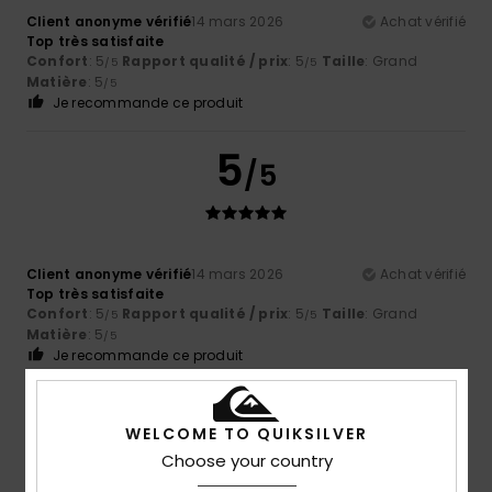
Client anonyme vérifié
14 mars 2026
Achat vérifié
Top très satisfaite
Confort
: 5
Rapport qualité / prix
: 5
Taille
: Grand
/5
/5
Matière
: 5
/5
Je recommande ce produit
5
/5
Client anonyme vérifié
14 mars 2026
Achat vérifié
Top très satisfaite
Confort
: 5
Rapport qualité / prix
: 5
Taille
: Grand
/5
/5
Matière
: 5
/5
Je recommande ce produit
5
/5
WELCOME TO QUIKSILVER
Choose your country