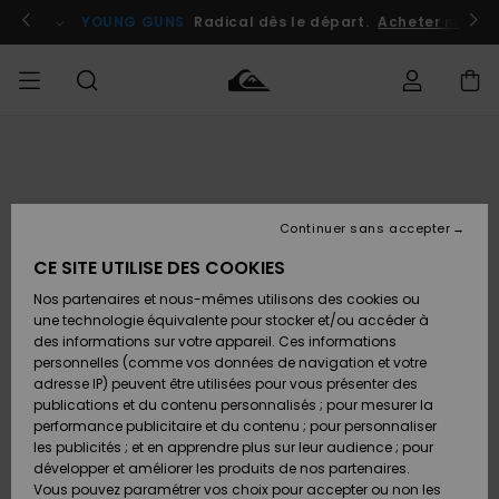
Passer
à
atuits
Se connecter / s'inscrire
YOUNG GUNS
Radical dès le départ.
Acheter maint
l'information
sur
le
produit
Accéder à
HOMME
Vêtements
Vêtements
Shop
Surf
Snow
Outlet
ma
Shop
Shop
Homme
commande
Homme
Homme
GARÇON
Continuer sans accepter
Accessoires
Accessoires
Nouveautés
Livraison
Outlet
CE SITE UTILISE DES COOKIES
FEMME
Surf
Snow
Enfant
Shop
Shop
Nos partenaires et nous-mêmes utilisons des cookies ou
Retours
Chaussures
Chaussures
A
Enfant
Enfant
une technologie équivalente pour stocker et/ou accéder à
& Tongs
& Tongs
Découvrir
SURF
des informations sur votre appareil. Ces informations
Outlet
personnelles (comme vos données de navigation et votre
Paiement
Femme
adresse IP) peuvent être utilisées pour vous présenter des
SNOW
Highlights
Snow
publications et du contenu personnalisés ; pour mesurer la
Surf
Surf
Snow
Shop
Carte
performance publicitaire et du contenu ; pour personnaliser
Femme
Cadeau
les publicités ; et en apprendre plus sur leur audience ; pour
OUTLET
développer et améliorer les produits de nos partenaires.
Communauté
Snow
Snow
Vous pouvez paramétrer vos choix pour accepter ou non les