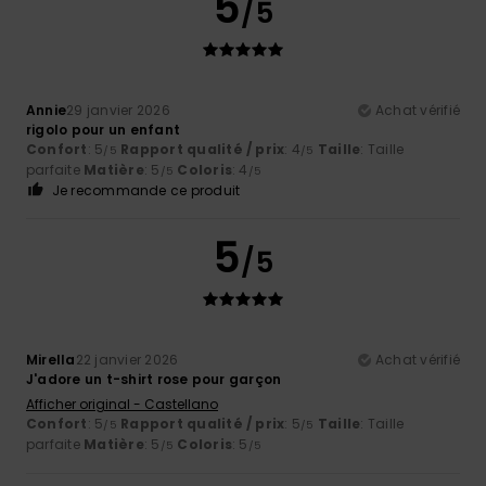
5
/5
Annie
29 janvier 2026
Achat vérifié
rigolo pour un enfant
Confort
: 5
Rapport qualité / prix
: 4
Taille
: Taille
/5
/5
parfaite
Matière
: 5
Coloris
: 4
/5
/5
Je recommande ce produit
5
/5
Mirella
22 janvier 2026
Achat vérifié
J'adore un t-shirt rose pour garçon
Afficher original - Castellano
Confort
: 5
Rapport qualité / prix
: 5
Taille
: Taille
/5
/5
parfaite
Matière
: 5
Coloris
: 5
/5
/5