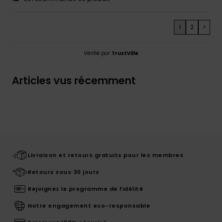
1
2
>
Vérifié par
TrustVille
Articles vus récemment
Livraison et retours gratuits pour les membres
Retours sous 30 jours
Rejoignez le programme de fidélité
Notre engagement eco-responsable