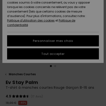
Quiksilver
A
cookies soumis à votre consentement, ou vous y opposer
Freedom
AIDE &
Découvrir
lorsque les cookies concernés ne relèvent pas de votre
CONTACT
consentement (tels que certains cookies de mesure
Nouveautés
Nouveautés
d’audience). Pour plus d'informations, consultez notre :
Protection
Politique d'utilisation des cookies
et
Politique de
des
Communauté
MAGASINS
confidentialité
données
A
A
Découvrir
Découvrir
QUIKSILVER
Guide des
APP
Personnaliser mes choix
tailles
LISTE DE
Tout accepter
SOUHAITS
Démarrez
une
conversation
pour
obtenir la
Manches Courtes
réponse la
Ev Stay Palm
plus rapide
à votre
T-shirt à manches courtes Rouge Garçon 8-16 ans
question.
4.9
(17 Avis)
Démarrer
une
18,00 €
40%
conversation