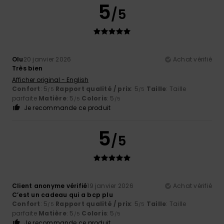
5
/5
Olu
20 janvier 2026
Achat vérifié
Très bien
Afficher original - English
Confort
: 5
Rapport qualité / prix
: 5
Taille
: Taille
/5
/5
parfaite
Matière
: 5
Coloris
: 5
/5
/5
Je recommande ce produit
5
/5
Client anonyme vérifié
19 janvier 2026
Achat vérifié
C’est un cadeau qui a bcp plu
Confort
: 5
Rapport qualité / prix
: 5
Taille
: Taille
/5
/5
parfaite
Matière
: 5
Coloris
: 5
/5
/5
Je recommande ce produit