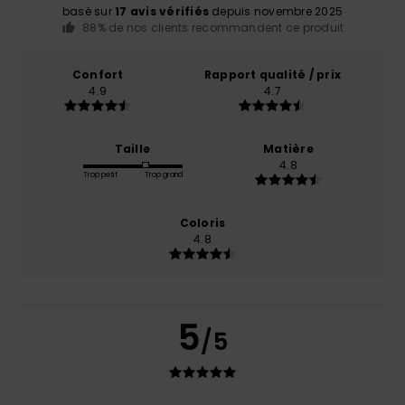
basé sur
17 avis vérifiés
depuis novembre 2025
88% de nos clients recommandent ce produit
Confort
Rapport qualité / prix
4.9
4.7
Taille
Matière
4.8
Trop petit
Trop grand
Coloris
4.8
5
/5