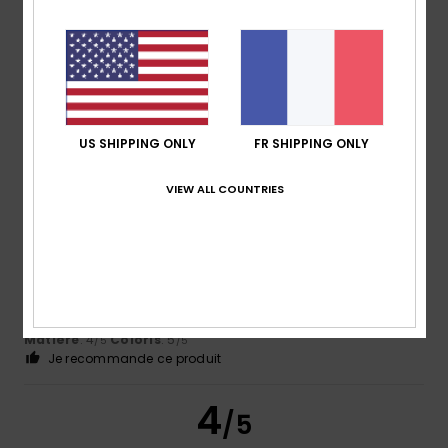
Mario
4 mars 2026
Achat vérifié
Ça va...
Afficher original - Português
Confort
: 5
Rapport qualité / prix
: 5
Taille
: Grand
/5
/5
Matière
: 5
Coloris
: 5
/5
/5
Je recommande ce produit
US SHIPPING ONLY
FR SHIPPING ONLY
5
/5
VIEW ALL COUNTRIES
Client anonyme vérifié
3 mars 2026
Achat vérifié
rapport qualité prix
Confort
: 4
Rapport qualité / prix
: 5
Taille
: Grand
/5
/5
Matière
: 4
Coloris
: 5
/5
/5
Je recommande ce produit
4
/5