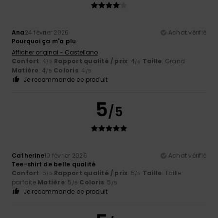
Ana
24 février 2026
Achat vérifié
Pourquoi ça m'a plu
Afficher original - Castellano
Confort
: 4
Rapport qualité / prix
: 4
Taille
: Grand
/5
/5
Matière
: 4
Coloris
: 4
/5
/5
Je recommande ce produit
5
/5
Catherine
10 février 2026
Achat vérifié
Tee-shirt de belle qualité
Confort
: 5
Rapport qualité / prix
: 5
Taille
: Taille
/5
/5
parfaite
Matière
: 5
Coloris
: 5
/5
/5
Je recommande ce produit