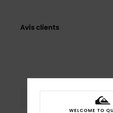
Avis clients
Confort
Rap
4.9
WELCOME TO QU