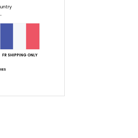
untry
érifié
11 mars 2026
 originale
ort qualité / prix
: 5
Taille
: Taille parfaite
Matière
: 5
Coloris
: 5
/5
/5
/
e ce produit
FR SHIPPING ONLY
IES
6
les soldes.
 Castellano
ort qualité / prix
: 5
Taille
: Taille parfaite
Matière
: 5
Coloris
: 5
/5
/5
/
e ce produit
 2026
it
 Português
ort qualité / prix
: 5
Taille
: Taille parfaite
Matière
: 5
Coloris
: 5
/5
/5
/