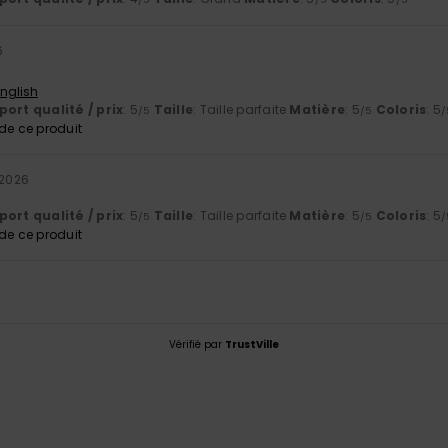
6
English
ort qualité / prix
: 5
Taille
: Taille parfaite
Matière
: 5
Coloris
: 5
/5
/5
/
e ce produit
 2026
ort qualité / prix
: 5
Taille
: Taille parfaite
Matière
: 5
Coloris
: 5
/5
/5
/
e ce produit
Vérifié par
TrustVille