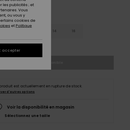
les publicités ; et
rtenaires. Vous
nt, ou vous y
ertains cookies de
ookies
et
Politique
10
12
14
16
ir le Guide des tailles
t accepter
Indisponible
produit est actuellement en rupture de stock.
uver d'autres options
Voir la disponibilité en magasin
Sélectionnez une taille