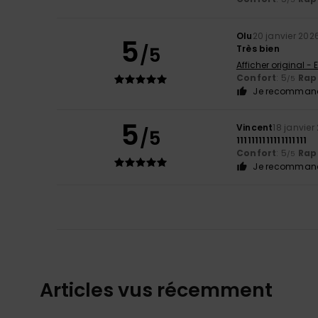
Olu
20 janvier 202
5
/5
Très bien
Afficher original - 
Confort
: 5
Rapp
/5
Je recommand
5
Vincent
18 janvier
/5
1111111111111111111
Confort
: 5
Rapp
/5
Je recommand
Articles vus récemment