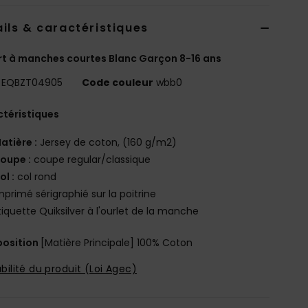
ils & caractéristiques
rt à manches courtes Blanc Garçon 8-16 ans
EQBZT04905
Code couleur
wbb0
téristiques
atière :
Jersey de coton, (160 g/m2)
oupe :
coupe regular/classique
ol :
col rond
mprimé sérigraphié sur la poitrine
tiquette Quiksilver à l'ourlet de la manche
osition
[Matière Principale] 100% Coton
bilité du produit (Loi Agec)