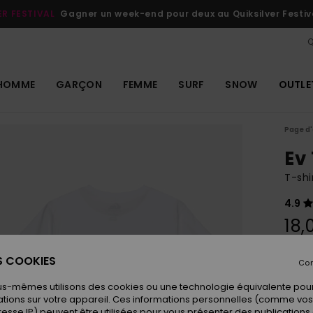
ER FESTIVAL
Gagner un week-end pour deux au Quiksilver Festiv
Q
HOMME
GARÇON
FEMME
SURF
SNOW
OUTLE
Page d'
Ev
T-shi
4.9
18,
ES COOKIES
Con
Coule
us-mêmes utilisons des cookies ou une technologie équivalente pour
tions sur votre appareil. Ces informations personnelles (comme v
resse IP) peuvent être utilisées pour vous présenter des publications