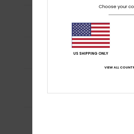
Choose your co
5
Client anonyme v
/5
Sympa . Couleurs
Confort
: 5
Rapp
/5
Je recommand
5
/5
Cyril
11 mars 2026
US SHIPPING ONLY
article en solde
VIEW ALL COUNTR
DAVID
1 mars 202
5
/5
Prix ajusté après 
Afficher original -
Confort
: 5
Rapp
/5
Je recommand
5
Cláudia
22 février
/5
Qualité du produ
Afficher original -
Confort
: 5
Rapp
/5