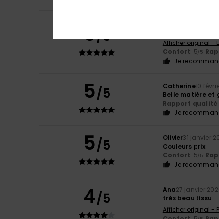
Donna
15 février 2
5
/5
Un t-shirt en cot
Afficher original - 
Confort
: 5
Rapp
/5
Je recommand
5
Catherine
10 févri
/5
Belle matière e
Rapport qualité 
Je recommand
5
Olivier
31 janvier 2
/5
Couleurs prix
Confort
: 5
Rapp
/5
Je recommand
4
Ana
27 janvier 202
/5
très beau tissu
Afficher original -
Confort
: 5
Rapp
/5