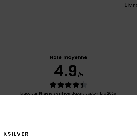
Livr
Note moyenne
4.9
/5
basé sur
19 avis vérifiés
depuis septembre 2025
58% de nos clients recommandent ce produit
port qualité / prix
Taille
Matiè
4.9
4.9
Trop petit
Trop grand
IKSILVER