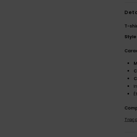
Deta
T-shi
Style
Carac
M
C
C
I
É
Comp
Traça