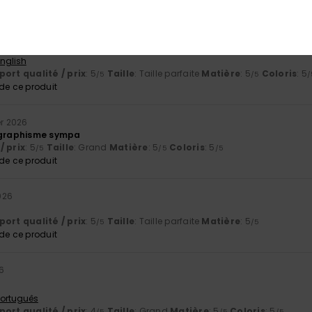
026
on de belle qualité
English
ort qualité / prix
: 5
Taille
: Taille parfaite
Matière
: 5
Coloris
: 5
/5
/5
/
e ce produit
er 2026
t graphisme sympa
/ prix
: 5
Taille
: Grand
Matière
: 5
Coloris
: 5
/5
/5
/5
e ce produit
026
ort qualité / prix
: 5
Taille
: Taille parfaite
Matière
: 5
/5
/5
e ce produit
6
 Português
ort qualité / prix
: 4
Taille
: Grand
Matière
: 5
Coloris
: 5
/5
/5
/5