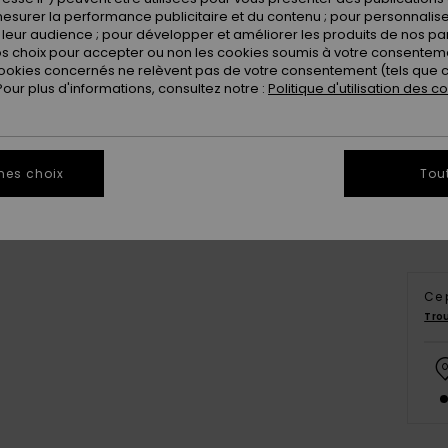
esurer la performance publicitaire et du contenu ; pour personnaliser 
leur audience ; pour développer et améliorer les produits de nos pa
 choix pour accepter ou non les cookies soumis à votre consenteme
ookies concernés ne relèvent pas de votre consentement (tels que c
ur plus d'informations, consultez notre :
Politique d'utilisation des c
8
Vo
mes choix
Tou
Ce 
Tro