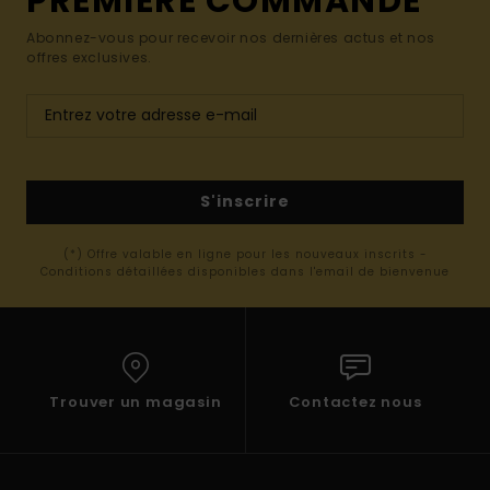
PREMIÈRE COMMANDE*
Abonnez-vous pour recevoir nos dernières actus et nos
offres exclusives.
S'inscrire
(*) Offre valable en ligne pour les nouveaux inscrits -
Conditions détaillées disponibles dans l'email de bienvenue
Trouver un magasin
Contactez nous