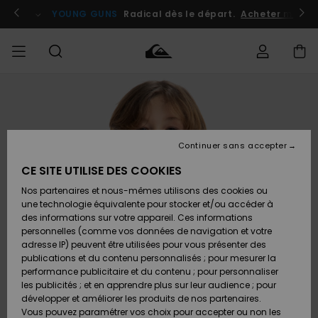
Passer
à
atuits
Se connecter / s'inscrire
YOUNG GUNS
Radical dès le départ.
Acheter maint
l'information
sur
le
produit
Accéder à
HOMME
Vêtements
Vêtements
Shop
Surf
Snow
Outlet
ma
Shop
Shop
Homme
commande
Homme
Homme
GARÇON
Continuer sans accepter
Accessoires
Accessoires
Nouveautés
Livraison
Outlet
CE SITE UTILISE DES COOKIES
FEMME
Surf
Snow
Enfant
Shop
Shop
Nos partenaires et nous-mêmes utilisons des cookies ou
Retours
Chaussures
Chaussures
A
Enfant
Enfant
une technologie équivalente pour stocker et/ou accéder à
& Tongs
& Tongs
Découvrir
SURF
des informations sur votre appareil. Ces informations
Outlet
personnelles (comme vos données de navigation et votre
Paiement
Femme
adresse IP) peuvent être utilisées pour vous présenter des
SNOW
Highlights
Snow
publications et du contenu personnalisés ; pour mesurer la
Surf
Surf
Snow
Shop
Carte
performance publicitaire et du contenu ; pour personnaliser
Femme
Cadeau
les publicités ; et en apprendre plus sur leur audience ; pour
OUTLET
développer et améliorer les produits de nos partenaires.
Communauté
Snow
Snow
Vous pouvez paramétrer vos choix pour accepter ou non les