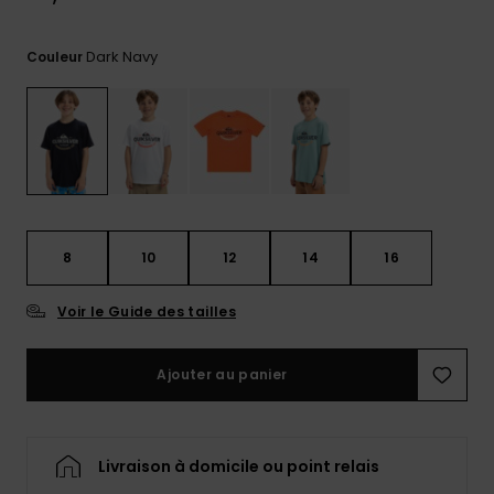
Trouvez
des
Dark Navy
Couleur
réponses
aux
questions
les plus
fréquentes
et notre
formulaire
de
contact.
8
10
12
14
16
Consulter
la FAQ
Voir le Guide des tailles
Ajouter au panier
Livraison à domicile ou point relais