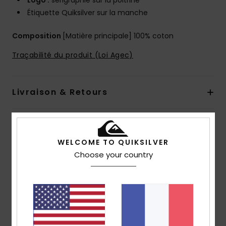
Logo :
sérigraphie sur la poitrine
Étiquette Quiksilver sur la manche
Composition
[Matière principale] 100% coton
Traçabilité du produit (Loi Agec)
Livraison & Retours
Avis clients
WELCOME TO QUIKSILVER
Choose your country
Note moyenne
5.0
/5