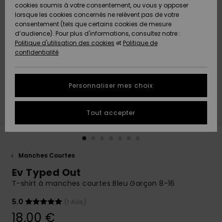
Quiksilver
A
cookies soumis à votre consentement, ou vous y opposer
Freedom
AIDE &
Découvrir
lorsque les cookies concernés ne relèvent pas de votre
CONTACT
consentement (tels que certains cookies de mesure
Nouveautés
Nouveautés
d’audience). Pour plus d'informations, consultez notre :
Protection
Politique d'utilisation des cookies
et
Politique de
des
Communauté
MAGASINS
confidentialité
données
A
A
Découvrir
Découvrir
QUIKSILVER
Guide des
APP
Personnaliser mes choix
tailles
LISTE DE
Tout accepter
SOUHAITS
Démarrez
une
conversation
pour
obtenir la
Manches Courtes
réponse la
Ev Typed Out
plus rapide
à votre
T-shirt à manches courtes Bleu Garçon 8-16
question.
5.0
(1 Avis)
Démarrer
une
18,00 €
conversation