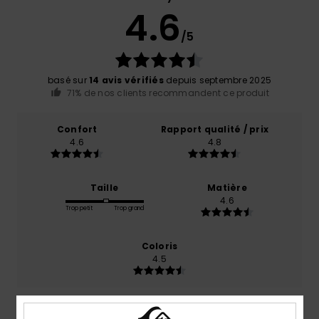
4.6
/5
basé sur
14 avis vérifiés
depuis septembre 2025
71% de nos clients recommandent ce produit
Confort
Rapport qualité / prix
4.6
4.8
Taille
Matière
4.6
Trop petit
Trop grand
Coloris
4.5