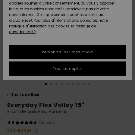
Quiksilver
A
cookies soumis à votre consentement, ou vous y opposer
Freedom
AIDE &
Découvrir
lorsque les cookies concernés ne relèvent pas de votre
CONTACT
consentement (tels que certains cookies de mesure
Nouveautés
Nouveautés
d’audience). Pour plus d'informations, consultez notre :
Protection
Politique d'utilisation des cookies
et
Politique de
des
Communauté
MAGASINS
confidentialité
données
A
A
Découvrir
Découvrir
QUIKSILVER
Guide des
APP
Personnaliser mes choix
tailles
LISTE DE
Tout accepter
SOUHAITS
Démarrez
une
conversation
pour
obtenir la
Shorts de Bain
réponse la
Everyday Flex Volley 15"
plus rapide
à votre
Short de bain Bleu Homme
question.
4.6
(14 Avis)
Démarrer
une
ECO-BONUS
conversation