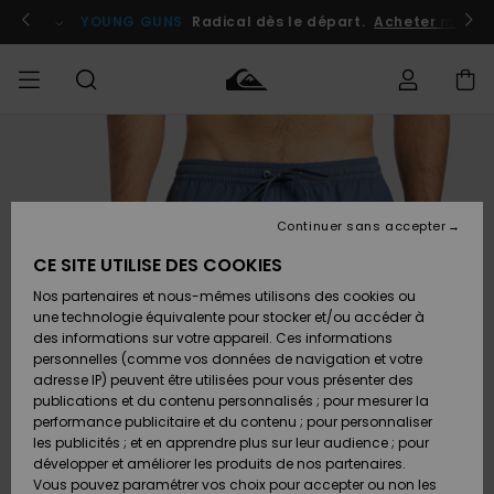
Passer
à
atuits
Se connecter / s'inscrire
YOUNG GUNS
Radical dès le départ.
Acheter maint
l'information
sur
le
produit
Accéder à
HOMME
Vêtements
Vêtements
Shop
Surf
Snow
Outlet
ma
Shop
Shop
Homme
commande
Homme
Homme
GARÇON
Continuer sans accepter
Accessoires
Accessoires
Nouveautés
Livraison
Outlet
CE SITE UTILISE DES COOKIES
FEMME
Surf
Snow
Enfant
Shop
Shop
Nos partenaires et nous-mêmes utilisons des cookies ou
Retours
Chaussures
Chaussures
A
Enfant
Enfant
une technologie équivalente pour stocker et/ou accéder à
& Tongs
& Tongs
Découvrir
SURF
des informations sur votre appareil. Ces informations
Outlet
personnelles (comme vos données de navigation et votre
Paiement
Femme
adresse IP) peuvent être utilisées pour vous présenter des
SNOW
Highlights
Snow
publications et du contenu personnalisés ; pour mesurer la
Surf
Surf
Snow
Shop
Carte
performance publicitaire et du contenu ; pour personnaliser
Femme
Cadeau
les publicités ; et en apprendre plus sur leur audience ; pour
OUTLET
développer et améliorer les produits de nos partenaires.
Communauté
Snow
Snow
Vous pouvez paramétrer vos choix pour accepter ou non les