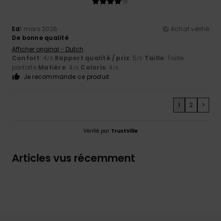
Ed
1 mars 2026
Achat vérifié
De bonne qualité
Afficher original - Dutch
Confort
: 4
Rapport qualité / prix
: 5
Taille
: Taille
/5
/5
parfaite
Matière
: 4
Coloris
: 4
/5
/5
Je recommande ce produit
1
2
>
Vérifié par
TrustVille
Articles vus récemment