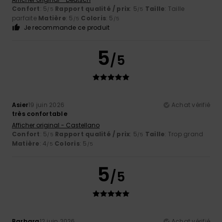
Confort
: 5
Rapport qualité / prix
: 5
Taille
: Taille
/5
/5
parfaite
Matière
: 5
Coloris
: 5
/5
/5
Je recommande ce produit
5
/5
Asier
19 juin 2026
Achat vérifié
très confortable
Afficher original - Castellano
Confort
: 5
Rapport qualité / prix
: 5
Taille
: Trop grand
/5
/5
Matière
: 4
Coloris
: 5
/5
/5
5
/5
Barbara
12 juin 2026
Achat vérifié