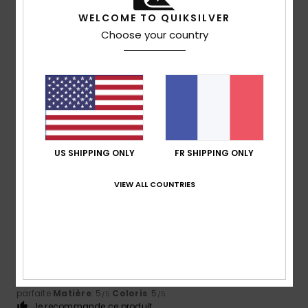
5
/5
WELCOME TO QUIKSILVER
Choose your country
MAX
12 juillet 2026
Achat vérifié
Léger et bien conçu
Confort
: 5
Rapport qualité / prix
: 5
Taille
: Taille
/5
/5
parfaite
Matière
: 5
Coloris
: 5
/5
/5
Je recommande ce produit
US SHIPPING ONLY
FR SHIPPING ONLY
5
/5
VIEW ALL COUNTRIES
Marc
9 juillet 2026
Achat vérifié
Ça a l'air bien
Afficher original - Dutch
Confort
: 5
Rapport qualité / prix
: 5
Taille
: Taille
/5
/5
parfaite
Matière
: 5
Coloris
: 5
/5
/5
Je recommande ce produit