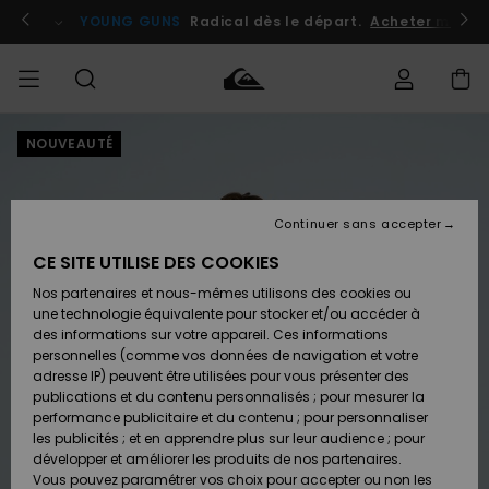
Passer
à
atuits
Se connecter / s'inscrire
YOUNG GUNS
Radical dès le départ.
Acheter maint
l'information
sur
le
produit
NOUVEAUTÉ
Accéder à
HOMME
Vêtements
Vêtements
Shop
Surf
Snow
Outlet
ma
Shop
Shop
Homme
commande
Homme
Homme
GARÇON
Continuer sans accepter
Accessoires
Accessoires
Nouveautés
Livraison
Outlet
CE SITE UTILISE DES COOKIES
FEMME
Surf
Snow
Enfant
Shop
Shop
Nos partenaires et nous-mêmes utilisons des cookies ou
Retours
Chaussures
Chaussures
A
Enfant
Enfant
une technologie équivalente pour stocker et/ou accéder à
& Tongs
& Tongs
Découvrir
SURF
des informations sur votre appareil. Ces informations
Outlet
personnelles (comme vos données de navigation et votre
Paiement
Femme
adresse IP) peuvent être utilisées pour vous présenter des
SNOW
Highlights
Snow
publications et du contenu personnalisés ; pour mesurer la
Surf
Surf
Snow
Shop
Carte
performance publicitaire et du contenu ; pour personnaliser
Femme
Cadeau
les publicités ; et en apprendre plus sur leur audience ; pour
OUTLET
développer et améliorer les produits de nos partenaires.
Communauté
Snow
Snow
Vous pouvez paramétrer vos choix pour accepter ou non les