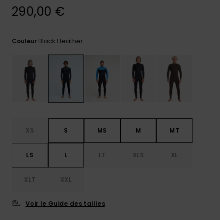
290,00 €
Trouvez
des
réponses
aux
Black Heather
Couleur
questions
les plus
fréquentes
et notre
formulaire
de
contact.
Consulter
la FAQ
XS
S
MS
M
MT
LS
L
LT
XLS
XL
XLT
XXL
Voir le Guide des tailles