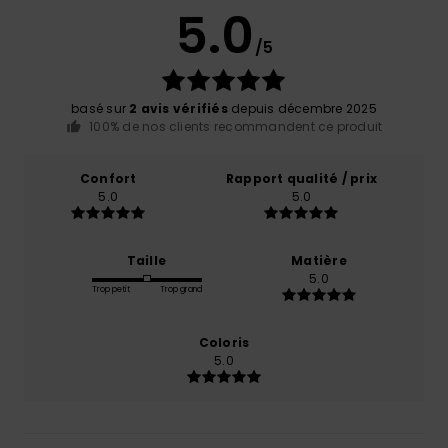
5.0
/5
basé sur
2 avis vérifiés
depuis décembre 2025
100% de nos clients recommandent ce produit
Confort
Rapport qualité / prix
5.0
5.0
Taille
Matière
5.0
Trop petit
Trop grand
Coloris
5.0