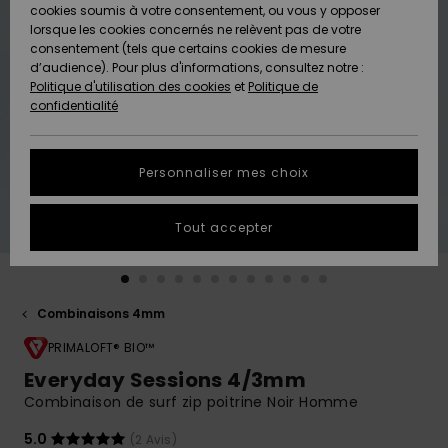
Quiksilver
A
cookies soumis à votre consentement, ou vous y opposer
Freedom
AIDE &
Découvrir
lorsque les cookies concernés ne relèvent pas de votre
CONTACT
consentement (tels que certains cookies de mesure
Nouveautés
Nouveautés
d’audience). Pour plus d'informations, consultez notre :
Protection
Politique d'utilisation des cookies
et
Politique de
des
Communauté
MAGASINS
confidentialité
données
A
A
Découvrir
Découvrir
QUIKSILVER
Guide des
APP
Personnaliser mes choix
tailles
LISTE DE
Tout accepter
SOUHAITS
Démarrez
une
conversation
pour
obtenir la
Combinaisons 4mm
réponse la
plus rapide
PRIMALOFT® BIO™
à votre
Everyday Sessions 4/3mm
question.
Combinaison de surf zip poitrine Noir Homme
Démarrer
une
5.0
(2 Avis)
conversation