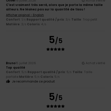
Oliver
16 juillet 2026
Achat vérifié
C'est vraiment très serré, alors que je porte la même taille
ailleurs. Ne lésinez pas sur la quantité de tissu !
Afficher original - English
Confort
: 1
Rapport qualité / prix
: 3
Taille
: Trop petit
/5
/5
Matière
: 3
Coloris
: 4
/5
/5
5
/5
Bruno
15 juillet 2026
Achat vérifié
Top qualité
Confort
: 5
Rapport qualité / prix
: 5
Taille
: Taille
/5
/5
parfaite
Matière
: 5
Coloris
: 5
/5
/5
Je recommande ce produit
5
/5