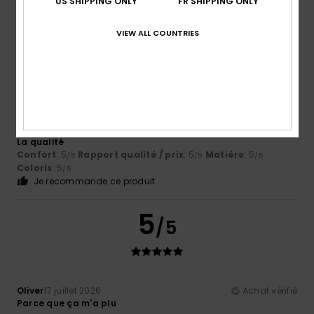
US SHIPPING ONLY
FR SHIPPING ONLY
VIEW ALL COUNTRIES
5
/5
Sana
17 juillet 2026
Achat vérifié
La qualité
Confort
: 5
Rapport qualité / prix
: 5
Matière
: 5
/5
/5
/5
Coloris
: 5
/5
Je recommande ce produit
5
/5
Oliver
17 juillet 2026
Achat vérifié
Parce que ça m'a plu