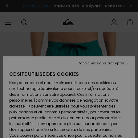
Passer
à
atuits
Se connecter / s'inscrire
YOUNG GUNS
Radical dès le départ.
Acheter maint
l'information
sur
le
produit
Accéder à
HOMME
Vêtements
Vêtements
Shop
Surf
Snow
Outlet
ma
Shop
Shop
Homme
commande
Homme
Homme
GARÇON
Continuer sans accepter
Accessoires
Accessoires
Nouveautés
Livraison
Outlet
CE SITE UTILISE DES COOKIES
FEMME
Surf
Snow
Enfant
Shop
Shop
Nos partenaires et nous-mêmes utilisons des cookies ou
Retours
Chaussures
Chaussures
A
Enfant
Enfant
une technologie équivalente pour stocker et/ou accéder à
& Tongs
& Tongs
Découvrir
SURF
des informations sur votre appareil. Ces informations
Outlet
personnelles (comme vos données de navigation et votre
Paiement
Femme
adresse IP) peuvent être utilisées pour vous présenter des
SNOW
Highlights
Snow
publications et du contenu personnalisés ; pour mesurer la
Surf
Surf
Snow
Shop
Carte
performance publicitaire et du contenu ; pour personnaliser
Femme
Cadeau
les publicités ; et en apprendre plus sur leur audience ; pour
OUTLET
développer et améliorer les produits de nos partenaires.
Communauté
Snow
Snow
Vous pouvez paramétrer vos choix pour accepter ou non les