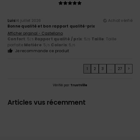
Luis
14 juillet 2026
Achat vérifié
Bonne qualité et bon rapport qualité-prix
Afficher original - Castellano
Confort
: 5
Rapport qualité / prix
: 5
Taille
: Taille
/5
/5
parfaite
Matière
: 5
Coloris
: 5
/5
/5
Je recommande ce produit
1
2
3
...
27
>
Vérifié par
TrustVille
Articles vus récemment