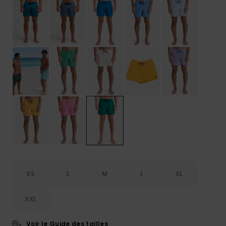
XS
S
M
L
XL
XXL
Voir le Guide des tailles