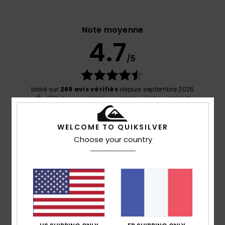
Note moyenne
4.7
/5
basé sur
269 avis vérifiés
depuis septembre 2025
77% de nos clients recommandent ce produit
Confort
Rapport qualité / prix
WELCOME TO QUIKSILVER
4.7
4.6
Choose your country
Taille
Matière
4.8
Trop petit
Trop grand
Coloris
4.8