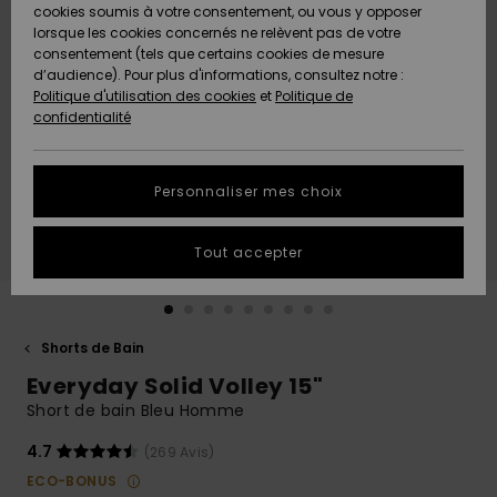
Quiksilver
A
cookies soumis à votre consentement, ou vous y opposer
Freedom
AIDE &
Découvrir
lorsque les cookies concernés ne relèvent pas de votre
CONTACT
consentement (tels que certains cookies de mesure
Nouveautés
Nouveautés
d’audience). Pour plus d'informations, consultez notre :
Protection
Politique d'utilisation des cookies
et
Politique de
des
Communauté
MAGASINS
confidentialité
données
A
A
Découvrir
Découvrir
QUIKSILVER
Guide des
APP
Personnaliser mes choix
tailles
LISTE DE
Tout accepter
SOUHAITS
Démarrez
une
conversation
pour
obtenir la
Shorts de Bain
réponse la
Everyday Solid Volley 15"
plus rapide
à votre
Short de bain Bleu Homme
question.
4.7
(269 Avis)
Démarrer
une
ECO-BONUS
conversation