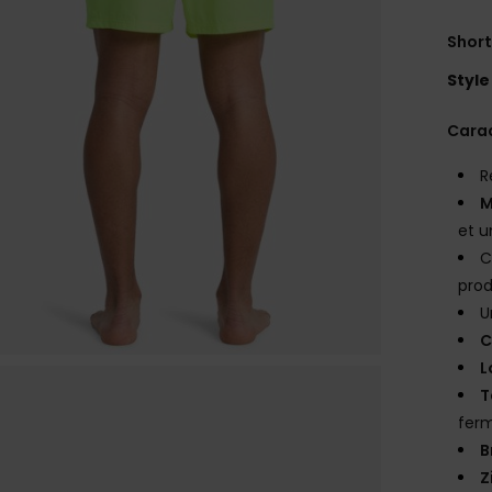
Shor
Style
Carac
R
M
et u
C
prod
U
C
L
T
ferm
B
Z