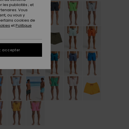
les publicités ; et
rtenaires. Vous
nt, ou vous y
ertains cookies de
ookies
et
Politique
t accepter