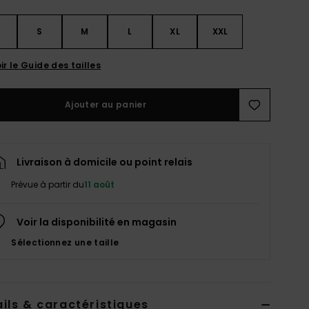
S
S
M
L
XL
XXL
ir le Guide des tailles
Ajouter au panier
Livraison à domicile ou point relais
Prévue à partir du
11 août
Voir la disponibilité en magasin
Sélectionnez une taille
ils & caractéristiques