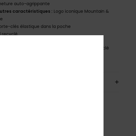
meture auto-agrippante
utres caractéristiques :
Logo iconique Mountain &
e
orte-clés élastique dans la poche
il recyclé
osition
[Matière Principale] 100% Polyester Recyclé
bilité du produit (Loi Agec)
aison & Retours