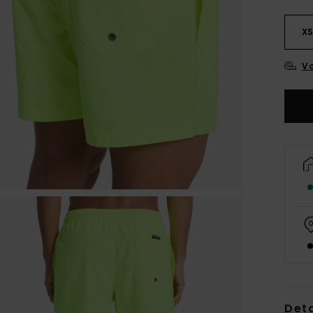
X
Vo
Deta