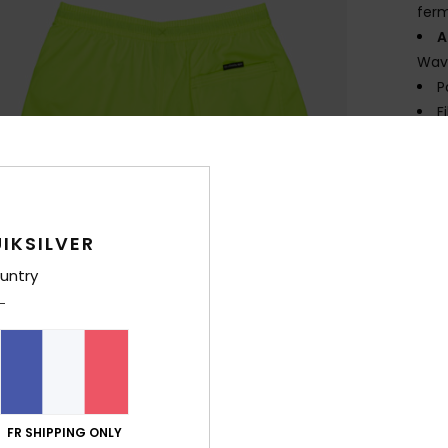
fer
A
Wav
P
F
Comp
Traça
IKSILVER
Livr
untry
FR SHIPPING ONLY