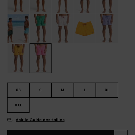
XS
S
M
L
XL
XXL
Voir le Guide des tailles