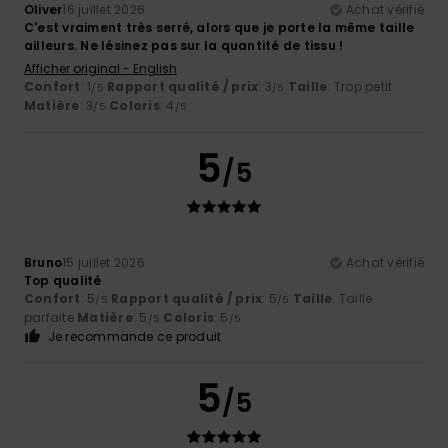
Oliver
16 juillet 2026
Achat vérifié
C'est vraiment très serré, alors que je porte la même taille
ailleurs. Ne lésinez pas sur la quantité de tissu !
Afficher original - English
Confort
: 1
Rapport qualité / prix
: 3
Taille
: Trop petit
/5
/5
Matière
: 3
Coloris
: 4
/5
/5
5
/5
Bruno
15 juillet 2026
Achat vérifié
Top qualité
Confort
: 5
Rapport qualité / prix
: 5
Taille
: Taille
/5
/5
parfaite
Matière
: 5
Coloris
: 5
/5
/5
Je recommande ce produit
5
/5