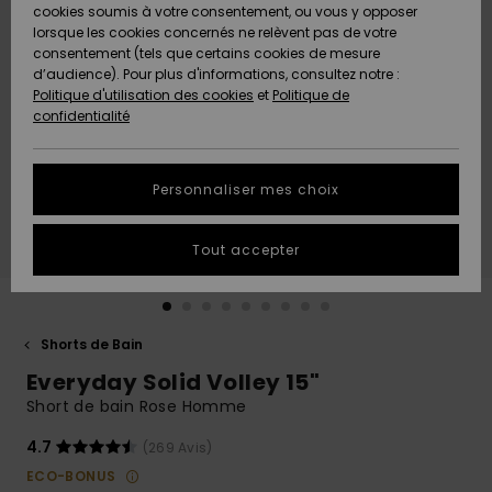
Quiksilver
A
cookies soumis à votre consentement, ou vous y opposer
Freedom
AIDE &
Découvrir
lorsque les cookies concernés ne relèvent pas de votre
CONTACT
consentement (tels que certains cookies de mesure
Nouveautés
Nouveautés
d’audience). Pour plus d'informations, consultez notre :
Protection
Politique d'utilisation des cookies
et
Politique de
des
Communauté
MAGASINS
confidentialité
données
A
A
Découvrir
Découvrir
QUIKSILVER
Guide des
APP
Personnaliser mes choix
tailles
LISTE DE
Tout accepter
SOUHAITS
Démarrez
une
conversation
pour
obtenir la
Shorts de Bain
réponse la
Everyday Solid Volley 15"
plus rapide
à votre
Short de bain Rose Homme
question.
4.7
(269 Avis)
Démarrer
une
ECO-BONUS
conversation