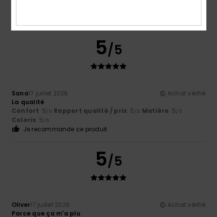
5
/5
Sana
17 juillet 2026
Achat vérifié
La qualité
Confort
: 5
Rapport qualité / prix
: 5
Matière
: 5
/5
/5
/5
Coloris
: 5
/5
Je recommande ce produit
5
/5
Oliver
17 juillet 2026
Achat vérifié
Parce que ça m'a plu