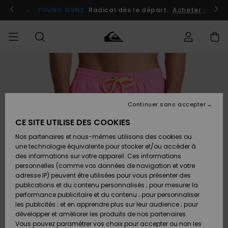
Passer
à
atuits
Se connecter / s'inscrire
YOUNG GUNS
Radical dès le départ.
Acheter maint
l'information
sur
le
produit
Accéder à
HOMME
Vêtements
Vêtements
Shop
Surf
Snow
Outlet
ma
Shop
Shop
Homme
commande
Homme
Homme
GARÇON
Continuer sans accepter
Accessoires
Accessoires
Nouveautés
Livraison
Outlet
CE SITE UTILISE DES COOKIES
FEMME
Surf
Snow
Enfant
Shop
Shop
Nos partenaires et nous-mêmes utilisons des cookies ou
Retours
Chaussures
Chaussures
A
Enfant
Enfant
une technologie équivalente pour stocker et/ou accéder à
& Tongs
& Tongs
Découvrir
SURF
des informations sur votre appareil. Ces informations
Outlet
personnelles (comme vos données de navigation et votre
Paiement
Femme
adresse IP) peuvent être utilisées pour vous présenter des
SNOW
Highlights
Snow
publications et du contenu personnalisés ; pour mesurer la
Surf
Surf
Snow
Shop
Carte
performance publicitaire et du contenu ; pour personnaliser
Femme
Cadeau
les publicités ; et en apprendre plus sur leur audience ; pour
OUTLET
développer et améliorer les produits de nos partenaires.
Communauté
Snow
Snow
Vous pouvez paramétrer vos choix pour accepter ou non les