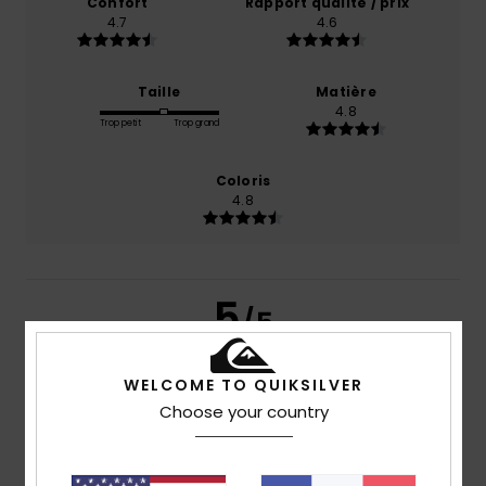
Confort
Rapport qualité / prix
4.7
4.6
Taille
Matière
4.8
Trop petit
Trop grand
Coloris
4.8
5
/5
WELCOME TO QUIKSILVER
Choose your country
Sana
17 juillet 2026
Achat vérifié
La qualité
Confort
: 5
Rapport qualité / prix
: 5
Matière
: 5
/5
/5
/5
Coloris
: 5
/5