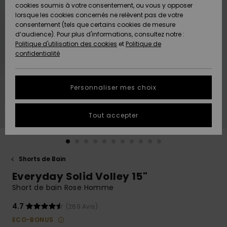
Quiksilver
A
cookies soumis à votre consentement, ou vous y opposer
Freedom
AIDE &
Découvrir
lorsque les cookies concernés ne relèvent pas de votre
CONTACT
consentement (tels que certains cookies de mesure
Nouveautés
Nouveautés
d’audience). Pour plus d'informations, consultez notre :
Protection
Politique d'utilisation des cookies
et
Politique de
des
Communauté
MAGASINS
confidentialité
données
A
A
Découvrir
Découvrir
QUIKSILVER
Guide des
APP
Personnaliser mes choix
tailles
LISTE DE
Tout accepter
SOUHAITS
Démarrez
une
conversation
pour
obtenir la
Shorts de Bain
réponse la
Everyday Solid Volley 15"
plus rapide
à votre
Short de bain Rose Homme
question.
4.7
(269 Avis)
Démarrer
une
ECO-BONUS
conversation