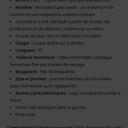
Revêtement : Traitement hydrophobe sans PFC
Matière :
Remade Supersuede : un maximum de
confort et une empreinte carbone réduite
Ce produit a été fabriqué à partir de chutes de
production et de déchets textiles mis au rebut.
Un pas de plus vers la fabrication circulaire
Coupe :
coupe droite sur la jambe
Longueur :
15"
Taille et fermeture :
taille confortable classique,
fermeture fixe par cordon de serrage
Braguette :
Pas de braguette
Zips et poches :
poches latérales, poche arrière
avec fermeture auto-agrippante
Autres caractéristiques :
Logo iconique Mountain &
Wave
Porte-clés élastique dans la poche
Fil recyclé
Composition
[Matière Principale] 100% Polyester Recyclé