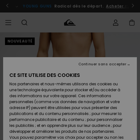
Passer
à
atuits
Se connecter / s'inscrire
YOUNG GUNS
Radical dès le départ.
Acheter maint
l'information
sur
le
produit
NOUVEAUTÉ
Accéder à
HOMME
Vêtements
Vêtements
Shop
Surf
Snow
Outlet
ma
Shop
Shop
Homme
commande
Homme
Homme
GARÇON
Continuer sans accepter
Accessoires
Accessoires
Nouveautés
Livraison
Outlet
CE SITE UTILISE DES COOKIES
FEMME
Surf
Snow
Enfant
Shop
Shop
Nos partenaires et nous-mêmes utilisons des cookies ou
Retours
Chaussures
Chaussures
A
Enfant
Enfant
une technologie équivalente pour stocker et/ou accéder à
& Tongs
& Tongs
Découvrir
SURF
des informations sur votre appareil. Ces informations
Outlet
personnelles (comme vos données de navigation et votre
Paiement
Femme
adresse IP) peuvent être utilisées pour vous présenter des
SNOW
Highlights
Snow
publications et du contenu personnalisés ; pour mesurer la
Surf
Surf
Snow
Shop
Carte
performance publicitaire et du contenu ; pour personnaliser
Femme
Cadeau
les publicités ; et en apprendre plus sur leur audience ; pour
OUTLET
développer et améliorer les produits de nos partenaires.
Communauté
Snow
Snow
Vous pouvez paramétrer vos choix pour accepter ou non les