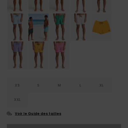
XS
S
M
L
XL
XXL
Voir le Guide des tailles