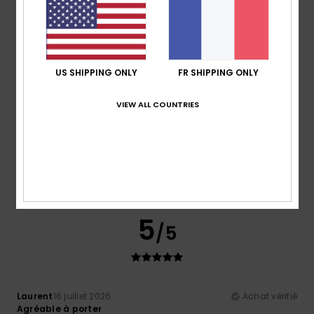
Je recommande ce produit
5
/5
US SHIPPING ONLY
FR SHIPPING ONLY
VIEW ALL COUNTRIES
Oliver
17 juillet 2026
Achat vérifié
Parce que ça m'a plu
Afficher original - Castellano
Confort
: 5
Rapport qualité / prix
: 5
Taille
: Taille
/5
/5
parfaite
Matière
: 5
Coloris
: 5
/5
/5
Je recommande ce produit
5
/5
Laurent
16 juillet 2026
Achat vérifié
Agréable à porter