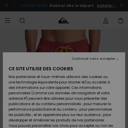
Passer
à
atuits
Se connecter / s'inscrire
YOUNG GUNS
Radical dès le départ.
Acheter maint
l'information
sur
le
produit
Accéder à
HOMME
Vêtements
Vêtements
Shop
Surf
Snow
Outlet
ma
Shop
Shop
Homme
commande
Homme
Homme
GARÇON
Continuer sans accepter
Accessoires
Accessoires
Nouveautés
Livraison
Outlet
CE SITE UTILISE DES COOKIES
FEMME
Surf
Snow
Enfant
Shop
Shop
Nos partenaires et nous-mêmes utilisons des cookies ou
Retours
Chaussures
Chaussures
A
Enfant
Enfant
une technologie équivalente pour stocker et/ou accéder à
& Tongs
& Tongs
Découvrir
SURF
des informations sur votre appareil. Ces informations
Outlet
personnelles (comme vos données de navigation et votre
Paiement
Femme
adresse IP) peuvent être utilisées pour vous présenter des
SNOW
Highlights
Snow
publications et du contenu personnalisés ; pour mesurer la
Surf
Surf
Snow
Shop
Carte
performance publicitaire et du contenu ; pour personnaliser
Femme
Cadeau
les publicités ; et en apprendre plus sur leur audience ; pour
OUTLET
développer et améliorer les produits de nos partenaires.
Communauté
Snow
Snow
Vous pouvez paramétrer vos choix pour accepter ou non les