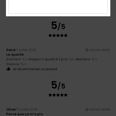
5
/5
Sana
17 juillet 2026
Achat vérifié
La qualité
Confort
: 5
Rapport qualité / prix
: 5
Matière
: 5
/5
/5
/5
Coloris
: 5
/5
Je recommande ce produit
5
/5
Oliver
17 juillet 2026
Achat vérifié
Parce que ça m'a plu