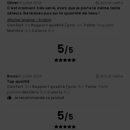
Oliver
16 juillet 2026
Achat vérifié
C'est vraiment très serré, alors que je porte la même taille
ailleurs. Ne lésinez pas sur la quantité de tissu !
Afficher original - English
Confort
: 1
Rapport qualité / prix
: 3
Taille
: Trop petit
/5
/5
Matière
: 3
Coloris
: 4
/5
/5
5
/5
Bruno
15 juillet 2026
Achat vérifié
Top qualité
Confort
: 5
Rapport qualité / prix
: 5
Taille
: Taille
/5
/5
parfaite
Matière
: 5
Coloris
: 5
/5
/5
Je recommande ce produit
5
/5