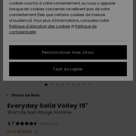
Quiksilver
A
cookies soumis à votre consentement, ou vous y opposer
Freedom
AIDE &
Découvrir
lorsque les cookies concernés ne relèvent pas de votre
CONTACT
consentement (tels que certains cookies de mesure
Nouveautés
Nouveautés
d’audience). Pour plus d'informations, consultez notre :
Protection
Politique d'utilisation des cookies
et
Politique de
des
Communauté
MAGASINS
confidentialité
données
A
A
Découvrir
Découvrir
QUIKSILVER
Guide des
APP
Personnaliser mes choix
tailles
LISTE DE
Tout accepter
SOUHAITS
Démarrez
une
conversation
pour
obtenir la
Shorts de Bain
réponse la
Everyday Solid Volley 15"
plus rapide
à votre
Short de bain Rouge Homme
question.
4.7
(269 Avis)
Démarrer
une
ECO-BONUS
conversation