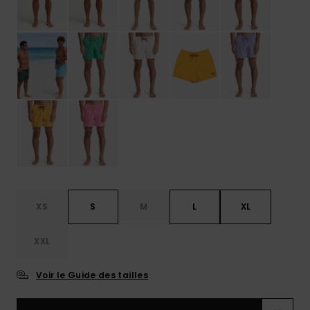
XS
S
M
L
XL
XXL
Voir le Guide des tailles