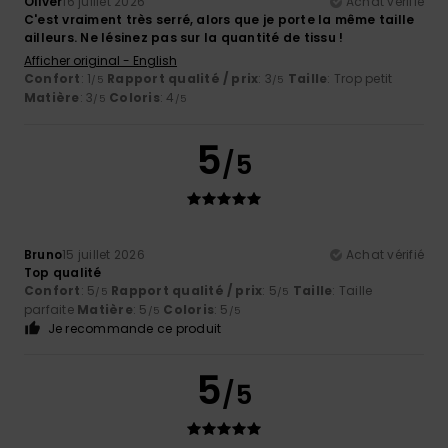
Oliver
16 juillet 2026
Achat vérifié
C'est vraiment très serré, alors que je porte la même taille
ailleurs. Ne lésinez pas sur la quantité de tissu !
Afficher original - English
Confort
: 1
Rapport qualité / prix
: 3
Taille
: Trop petit
/5
/5
Matière
: 3
Coloris
: 4
/5
/5
5
/5
Bruno
15 juillet 2026
Achat vérifié
Top qualité
Confort
: 5
Rapport qualité / prix
: 5
Taille
: Taille
/5
/5
parfaite
Matière
: 5
Coloris
: 5
/5
/5
Je recommande ce produit
5
/5