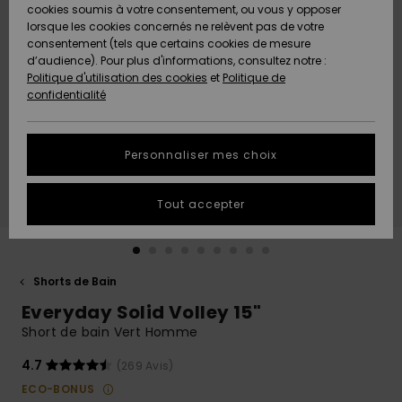
Quiksilver
A
cookies soumis à votre consentement, ou vous y opposer
Freedom
AIDE &
Découvrir
lorsque les cookies concernés ne relèvent pas de votre
CONTACT
consentement (tels que certains cookies de mesure
Nouveautés
Nouveautés
d’audience). Pour plus d'informations, consultez notre :
Protection
Politique d'utilisation des cookies
et
Politique de
des
Communauté
MAGASINS
confidentialité
données
A
A
Découvrir
Découvrir
QUIKSILVER
Guide des
APP
Personnaliser mes choix
tailles
LISTE DE
Tout accepter
SOUHAITS
Démarrez
une
conversation
pour
obtenir la
Shorts de Bain
réponse la
Everyday Solid Volley 15"
plus rapide
à votre
Short de bain Vert Homme
question.
4.7
(269 Avis)
Démarrer
une
ECO-BONUS
conversation