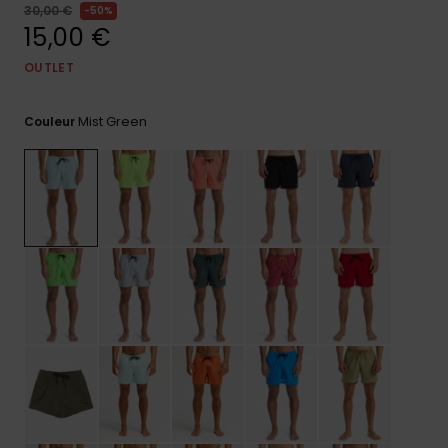
30,00 €
50%
Trouvez
15,00 €
des
réponses
OUTLET
aux
questions
les plus
Mist Green
Couleur
fréquentes
et notre
formulaire
de
contact.
Consulter
la FAQ