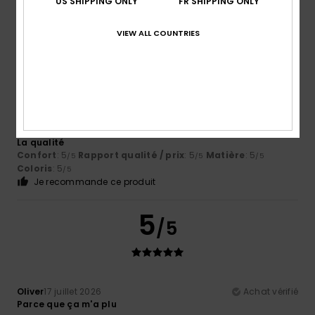
US SHIPPING ONLY
FR SHIPPING ONLY
VIEW ALL COUNTRIES
5
/5
Sana
17 juillet 2026
Achat vérifié
La qualité
Confort
: 5
Rapport qualité / prix
: 5
Matière
: 5
/5
/5
/5
Coloris
: 5
/5
Je recommande ce produit
5
/5
Oliver
17 juillet 2026
Achat vérifié
Parce que ça m'a plu