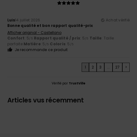
Luis
14 juillet 2026
Achat vérifié
Bonne qualité et bon rapport qualité-prix
Afficher original - Castellano
Confort
: 5
Rapport qualité / prix
: 5
Taille
: Taille
/5
/5
parfaite
Matière
: 5
Coloris
: 5
/5
/5
Je recommande ce produit
1
2
3
...
27
>
Vérifié par
TrustVille
Articles vus récemment