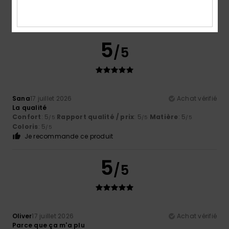
5
/5
Sana
17 juillet 2026
Achat vérifié
La qualité
Confort
: 5
Rapport qualité / prix
: 5
Matière
: 5
/5
/5
/5
Coloris
: 5
/5
Je recommande ce produit
5
/5
Oliver
17 juillet 2026
Achat vérifié
Parce que ça m'a plu