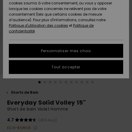
Quiksilver
A
cookies soumis à votre consentement, ou vous y opposer
Freedom
AIDE &
Découvrir
lorsque les cookies concernés ne relèvent pas de votre
CONTACT
consentement (tels que certains cookies de mesure
Nouveautés
Nouveautés
d’audience). Pour plus d'informations, consultez notre :
Protection
Politique d'utilisation des cookies
et
Politique de
des
Communauté
MAGASINS
confidentialité
données
A
A
Découvrir
Découvrir
QUIKSILVER
Guide des
APP
Personnaliser mes choix
tailles
LISTE DE
Tout accepter
SOUHAITS
Démarrez
une
conversation
pour
obtenir la
Shorts de Bain
réponse la
Everyday Solid Volley 15"
plus rapide
à votre
Short de bain Violet Homme
question.
4.7
(269 Avis)
Démarrer
une
ECO-BONUS
conversation