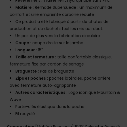
Revêtement : Traitement hydrophobe sans PFC
Matière :
Remade Supersuede : un maximum de
confort et une empreinte carbone réduite
Ce produit a été fabriqué à partir de chutes de
production et de déchets textiles mis au rebut.
Un pas de plus vers la fabrication circulaire
Coupe :
coupe droite sur la jambe
Longueur :
15"
Taille et fermeture :
taille confortable classique,
fermeture fixe par cordon de serrage
Braguette :
Pas de braguette
Zips et poches :
poches latérales, poche arrière
avec fermeture auto-agrippante
Autres caractéristiques :
Logo iconique Mountain &
Wave
Porte-clés élastique dans la poche
Fil recyclé
Composition
[Matière Principale] 100% Polyester Recyclé