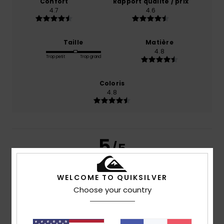
Confort
Rapport qualité / prix
4.7
4.6
Taille
Matière
4.8
Trop petit
Trop grand
Coloris
4.8
5
/5
WELCOME TO QUIKSILVER
Choose your country
Sana
17 juillet 2026
Achat vérifié
La qualité
Confort
: 5
Rapport qualité / prix
: 5
Matière
: 5
/5
/5
/5
Coloris
: 5
/5