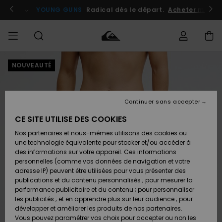
Passer
à
atuits
Se connecter / s'inscrire
YOUNG GUNS
Radical dès le départ.
Acheter maint
l'information
sur
le
produit
NOUVEAUTÉ
Accéder à
HOMME
Vêtements
Vêtements
Shop
Surf
Snow
Outlet
ma
Shop
Shop
Homme
commande
Homme
Homme
GARÇON
Continuer sans accepter
Accessoires
Accessoires
Nouveautés
Livraison
Outlet
CE SITE UTILISE DES COOKIES
FEMME
Surf
Snow
Enfant
Shop
Shop
Nos partenaires et nous-mêmes utilisons des cookies ou
Retours
Chaussures
Chaussures
A
Enfant
Enfant
une technologie équivalente pour stocker et/ou accéder à
& Tongs
& Tongs
Découvrir
SURF
des informations sur votre appareil. Ces informations
Outlet
personnelles (comme vos données de navigation et votre
Paiement
Femme
adresse IP) peuvent être utilisées pour vous présenter des
SNOW
Highlights
Snow
publications et du contenu personnalisés ; pour mesurer la
Surf
Surf
Snow
Shop
Carte
performance publicitaire et du contenu ; pour personnaliser
Femme
Cadeau
les publicités ; et en apprendre plus sur leur audience ; pour
OUTLET
développer et améliorer les produits de nos partenaires.
Communauté
Snow
Snow
Vous pouvez paramétrer vos choix pour accepter ou non les