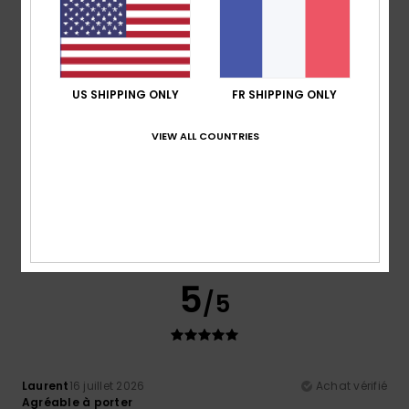
Je recommande ce produit
5
/5
US SHIPPING ONLY
FR SHIPPING ONLY
VIEW ALL COUNTRIES
Oliver
17 juillet 2026
Achat vérifié
Parce que ça m'a plu
Afficher original - Castellano
Confort
: 5
Rapport qualité / prix
: 5
Taille
: Taille
/5
/5
parfaite
Matière
: 5
Coloris
: 5
/5
/5
Je recommande ce produit
5
/5
Laurent
16 juillet 2026
Achat vérifié
Agréable à porter