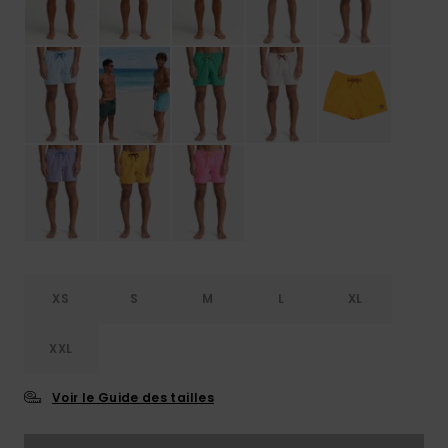
XS
S
M
L
XL
XXL
Voir le Guide des tailles