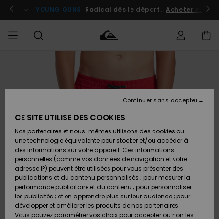
Passer
à
atuits
Se connecter / s'inscrire
YOUNG GUNS
Radical dès le départ.
Acheter maint
l'information
sur
le
produit
Accéder à
HOMME
Vêtements
Vêtements
Shop
Surf
Snow
Outlet
ma
Shop
Shop
Homme
commande
Homme
Homme
GARÇON
Continuer sans accepter
Accessoires
Accessoires
Nouveautés
Livraison
Outlet
CE SITE UTILISE DES COOKIES
FEMME
Surf
Snow
Enfant
Shop
Shop
Nos partenaires et nous-mêmes utilisons des cookies ou
Retours
Chaussures
Chaussures
A
Enfant
Enfant
une technologie équivalente pour stocker et/ou accéder à
& Tongs
& Tongs
Découvrir
SURF
des informations sur votre appareil. Ces informations
Outlet
personnelles (comme vos données de navigation et votre
Paiement
Femme
adresse IP) peuvent être utilisées pour vous présenter des
SNOW
Highlights
Snow
publications et du contenu personnalisés ; pour mesurer la
Surf
Surf
Snow
Shop
Carte
performance publicitaire et du contenu ; pour personnaliser
Femme
Cadeau
les publicités ; et en apprendre plus sur leur audience ; pour
OUTLET
développer et améliorer les produits de nos partenaires.
Communauté
Snow
Snow
Vous pouvez paramétrer vos choix pour accepter ou non les