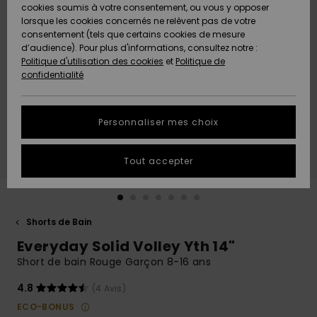
Quiksilver
A
cookies soumis à votre consentement, ou vous y opposer
Freedom
AIDE &
Découvrir
lorsque les cookies concernés ne relèvent pas de votre
CONTACT
consentement (tels que certains cookies de mesure
Nouveautés
Nouveautés
d’audience). Pour plus d'informations, consultez notre :
Protection
Politique d'utilisation des cookies
et
Politique de
des
Communauté
MAGASINS
confidentialité
données
A
A
Découvrir
Découvrir
QUIKSILVER
Guide des
APP
Personnaliser mes choix
tailles
LISTE DE
Tout accepter
SOUHAITS
Démarrez
une
conversation
pour
obtenir la
Shorts de Bain
réponse la
Everyday Solid Volley Yth 14"
plus rapide
à votre
Short de bain Rouge Garçon 8-16 ans
question.
4.8
(4 Avis)
Démarrer
une
ECO-BONUS
conversation