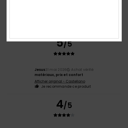
Coloris
5.0
5
/5
Jesus
31 mai 2026
Achat vérifié
matériaux, prix et confort
Afficher original - Castellano
Je recommande ce produit
4
/5