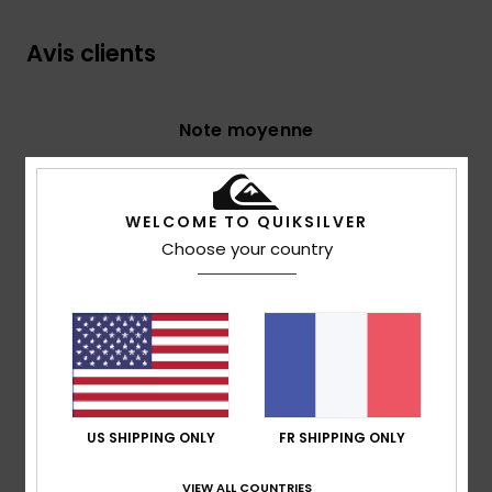
Avis clients
Note moyenne
4.8
/5
WELCOME TO QUIKSILVER
Choose your country
basé sur
4 avis vérifiés
depuis octobre 2025
100% de nos clients recommandent ce produit
Confort
Rapport qualité / prix
4.5
4.5
Taille
Matière
US SHIPPING ONLY
FR SHIPPING ONLY
4.5
Trop petit
Trop grand
VIEW ALL COUNTRIES