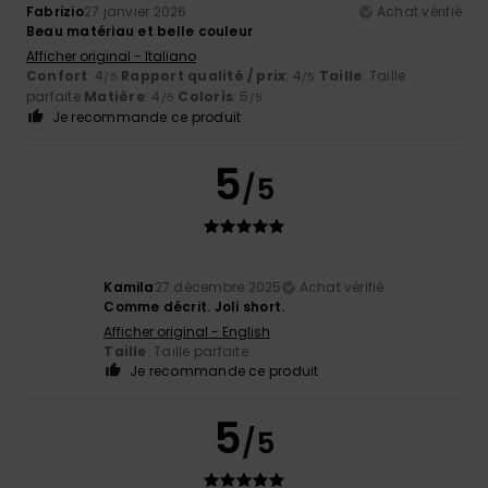
Fabrizio
27 janvier 2026
Achat vérifié
Beau matériau et belle couleur
Afficher original - Italiano
Confort
: 4
Rapport qualité / prix
: 4
Taille
: Taille
/5
/5
parfaite
Matière
: 4
Coloris
: 5
/5
/5
Je recommande ce produit
5
/5
Kamila
27 décembre 2025
Achat vérifié
Comme décrit. Joli short.
Afficher original - English
Taille
: Taille parfaite
Je recommande ce produit
5
/5