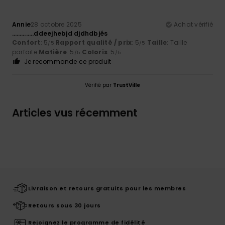
Annie
28 octobre 2025
Achat vérifié
…………..ddeejhebjd djdhdbjés
Confort
: 5
Rapport qualité / prix
: 5
Taille
: Taille
/5
/5
parfaite
Matière
: 5
Coloris
: 5
/5
/5
Je recommande ce produit
Vérifié par
TrustVille
Articles vus récemment
Livraison et retours gratuits pour les membres
Retours sous 30 jours
Rejoignez le programme de fidélité