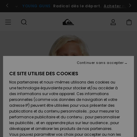
Passer
à
atuits
Se connecter / s'inscrire
YOUNG GUNS
Radical dès le départ.
Acheter maint
l'information
sur
le
produit
Accéder à
HOMME
Vêtements
Vêtements
Shop
Surf
Snow
Outlet
ma
Shop
Shop
Homme
commande
Homme
Homme
GARÇON
Continuer sans accepter
Accessoires
Accessoires
Nouveautés
Livraison
Outlet
CE SITE UTILISE DES COOKIES
FEMME
Surf
Snow
Enfant
Shop
Shop
Nos partenaires et nous-mêmes utilisons des cookies ou
Retours
Chaussures
Chaussures
A
Enfant
Enfant
une technologie équivalente pour stocker et/ou accéder à
& Tongs
& Tongs
Découvrir
SURF
des informations sur votre appareil. Ces informations
Outlet
personnelles (comme vos données de navigation et votre
Paiement
Femme
adresse IP) peuvent être utilisées pour vous présenter des
SNOW
Highlights
Snow
publications et du contenu personnalisés ; pour mesurer la
Surf
Surf
Snow
Shop
Carte
performance publicitaire et du contenu ; pour personnaliser
Femme
Cadeau
les publicités ; et en apprendre plus sur leur audience ; pour
OUTLET
développer et améliorer les produits de nos partenaires.
Communauté
Snow
Snow
Vous pouvez paramétrer vos choix pour accepter ou non les