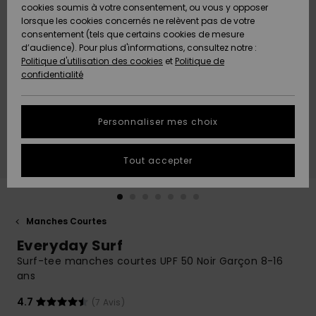
Quiksilver
A
cookies soumis à votre consentement, ou vous y opposer
Freedom
AIDE &
Découvrir
lorsque les cookies concernés ne relèvent pas de votre
CONTACT
consentement (tels que certains cookies de mesure
Nouveautés
Nouveautés
d’audience). Pour plus d'informations, consultez notre :
Protection
Politique d'utilisation des cookies
et
Politique de
des
Communauté
MAGASINS
confidentialité
données
A
A
Découvrir
Découvrir
QUIKSILVER
Guide des
APP
Personnaliser mes choix
tailles
LISTE DE
Tout accepter
SOUHAITS
Démarrez
une
conversation
pour
obtenir la
Manches Courtes
réponse la
Everyday Surf
plus rapide
à votre
Surf-tee manches courtes UPF 50 Noir Garçon 8-16
question.
ans
Démarrer
4.7
(7 Avis)
une
conversation