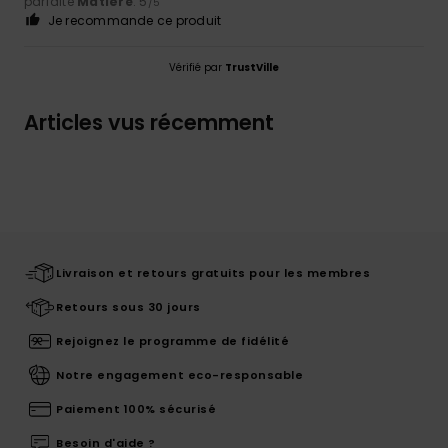
parfaite
Matière
: 5
/5
Je recommande ce produit
Vérifié par
TrustVille
Articles vus récemment
Livraison et retours gratuits pour les membres
Retours sous 30 jours
Rejoignez le programme de fidélité
Notre engagement eco-responsable
Paiement 100% sécurisé
Besoin d'aide ?