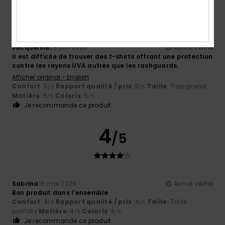
5
/5
Jacqueline
28 juin 2026
Achat vérifié
Il est difficile de trouver des t-shirts offrant une protection
contre les rayons UVA autres que les rashguards.
Afficher original - English
Confort
: 5
Rapport qualité / prix
: 5
Taille
: Trop grand
/5
/5
Matière
: 5
Coloris
: 5
/5
/5
Je recommande ce produit
4
/5
Sabrina
16 mai 2026
Achat vérifié
Bon produit dans l'ensemble
Confort
: 4
Rapport qualité / prix
: 4
Taille
: Taille
/5
/5
parfaite
Matière
: 4
Coloris
: 4
/5
/5
Je recommande ce produit