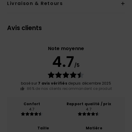
Livraison & Retours
Avis clients
Note moyenne
4.7
/5
basé sur
7 avis vérifiés
depuis décembre 2025
86% de nos clients recommandent ce produit
Confort
Rapport qualité / prix
4.7
4.7
Taille
Matière