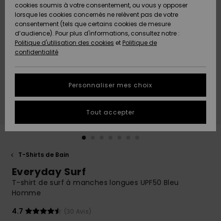
Quiksilver
A
cookies soumis à votre consentement, ou vous y opposer
Freedom
AIDE &
Découvrir
lorsque les cookies concernés ne relèvent pas de votre
CONTACT
consentement (tels que certains cookies de mesure
Nouveautés
Nouveautés
d’audience). Pour plus d'informations, consultez notre :
Protection
Politique d'utilisation des cookies
et
Politique de
des
Communauté
MAGASINS
confidentialité
données
A
A
Découvrir
Découvrir
QUIKSILVER
Guide des
APP
Personnaliser mes choix
tailles
LISTE DE
Tout accepter
SOUHAITS
Démarrez
une
conversation
pour
obtenir la
T-Shirts de Bain
réponse la
Everyday Surf
plus rapide
à votre
T-shirt de surf à manches longues UPF50 Bleu
question.
Homme
Démarrer
4.7
(30 Avis)
une
conversation