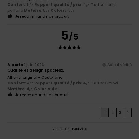
Confort
: 5
Rapport qualité / prix
: 4
Taille
: Taille
/5
/5
parfaite
Matière
: 5
Coloris
: 5
/5
/5
Je recommande ce produit
5
/5
Alberto
2 juin 2026
Achat vérifié
Qualité et design spacieux,
Afficher original - Castellano
Confort
: 4
Rapport qualité / prix
: 4
Taille
: Grand
/5
/5
Matière
: 4
Coloris
: 4
/5
/5
Je recommande ce produit
1
2
3
>
Vérifié par
TrustVille