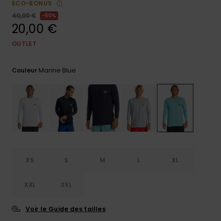
ECO-BONUS
Trouvez
40,00 €
50%
des
20,00 €
réponses
aux
OUTLET
questions
les plus
fréquentes
Marine Blue
Couleur
et notre
formulaire
de
contact.
Consulter
la FAQ
XS
S
M
L
XL
XXL
3XL
Voir le Guide des tailles