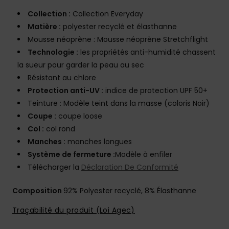
Collection :
Collection Everyday
Matière :
polyester recyclé et élasthanne
Mousse néoprène : Mousse néoprène Stretchflight
Technologie :
les propriétés anti-humidité chassent
la sueur pour garder la peau au sec
Résistant au chlore
Protection anti-UV :
indice de protection UPF 50+
Teinture : Modèle teint dans la masse (coloris Noir)
Coupe :
coupe loose
Col :
col rond
Manches :
manches longues
Système de fermeture :
Modèle à enfiler
Télécharger la
Déclaration De Conformité
Composition
92% Polyester recyclé, 8% Élasthanne
Traçabilité du produit (Loi Agec)