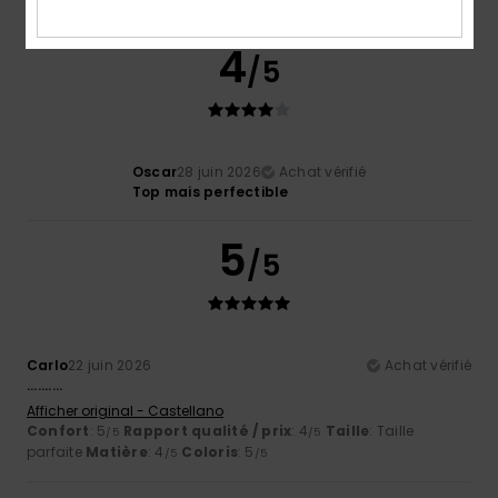
4
/5
Oscar
28 juin 2026
Achat vérifié
Top mais perfectible
5
/5
Carlo
22 juin 2026
Achat vérifié
..........
Afficher original - Castellano
Confort
: 5
Rapport qualité / prix
: 4
Taille
: Taille
/5
/5
parfaite
Matière
: 4
Coloris
: 5
/5
/5