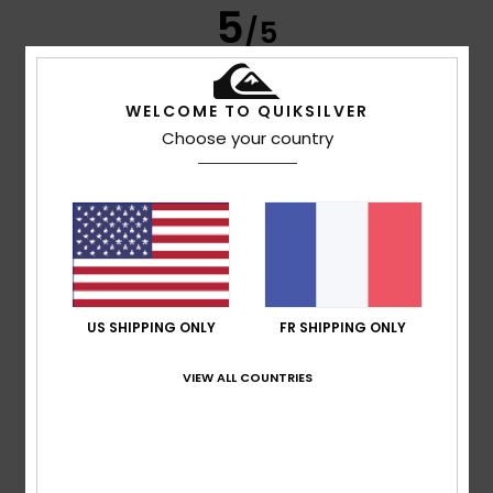
5
/5
WELCOME TO QUIKSILVER
Giles
11 juillet 2026
Achat vérifié
Choose your country
Un excellent produit, encore mieux que sur la photo
Afficher original - English
Confort
: 5
Rapport qualité / prix
: 5
Taille
: Taille
/5
/5
parfaite
Matière
: 5
Coloris
: 5
/5
/5
Je recommande ce produit
5
/5
US SHIPPING ONLY
FR SHIPPING ONLY
VIEW ALL COUNTRIES
Robin
2 juillet 2026
Achat vérifié
Produit de qualité et élégant
Confort
: 5
Rapport qualité / prix
: 4
Taille
: Taille
/5
/5
parfaite
Matière
: 5
Coloris
: 4
/5
/5
Je recommande ce produit