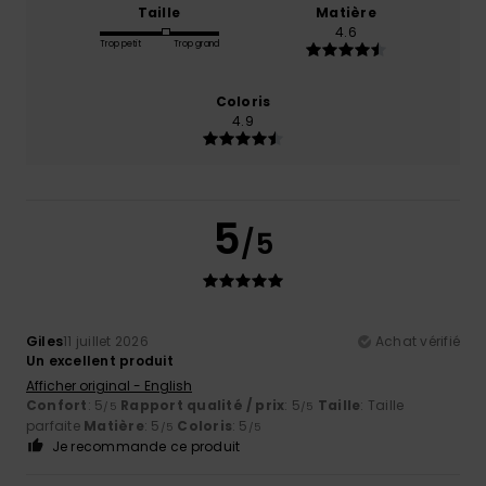
Taille
Matière
4.6
Trop petit
Trop grand
Coloris
4.9
5
/5
Giles
11 juillet 2026
Achat vérifié
Un excellent produit
Afficher original - English
Confort
: 5
Rapport qualité / prix
: 5
Taille
: Taille
/5
/5
parfaite
Matière
: 5
Coloris
: 5
/5
/5
Je recommande ce produit