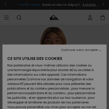
Passer
à
atuits
Se connecter / s'inscrire
YOUNG GUNS
Radical dès le départ.
Acheter maint
l'information
sur
le
produit
Accéder à
HOMME
Vêtements
Vêtements
Shop
Surf
Snow
Outlet
ma
Shop
Shop
Homme
commande
Homme
Homme
GARÇON
Continuer sans accepter
Accessoires
Accessoires
Nouveautés
Livraison
Outlet
CE SITE UTILISE DES COOKIES
FEMME
Surf
Snow
Enfant
Shop
Shop
Nos partenaires et nous-mêmes utilisons des cookies ou
Retours
Chaussures
Chaussures
A
Enfant
Enfant
une technologie équivalente pour stocker et/ou accéder à
& Tongs
& Tongs
Découvrir
SURF
des informations sur votre appareil. Ces informations
Outlet
personnelles (comme vos données de navigation et votre
Paiement
Femme
adresse IP) peuvent être utilisées pour vous présenter des
SNOW
Highlights
Snow
publications et du contenu personnalisés ; pour mesurer la
Surf
Surf
Snow
Shop
Carte
performance publicitaire et du contenu ; pour personnaliser
Femme
Cadeau
les publicités ; et en apprendre plus sur leur audience ; pour
OUTLET
développer et améliorer les produits de nos partenaires.
Communauté
Snow
Snow
Vous pouvez paramétrer vos choix pour accepter ou non les