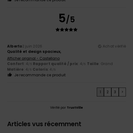
5
/5
Alberto
2 juin 2026
Achat vérifié
Qualité et design spacieux,
Afficher original - Castellano
Confort
: 4
Rapport qualité / prix
: 4
Taille
: Grand
/5
/5
Matière
: 4
Coloris
: 4
/5
/5
Je recommande ce produit
1
2
3
>
Vérifié par
TrustVille
Articles vus récemment