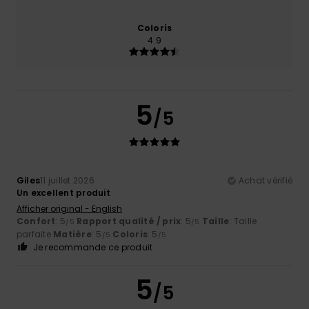
Coloris
4.9
5
/5
Giles
11 juillet 2026
Achat vérifié
Un excellent produit
Afficher original - English
Confort
: 5
Rapport qualité / prix
: 5
Taille
: Taille
/5
/5
parfaite
Matière
: 5
Coloris
: 5
/5
/5
Je recommande ce produit
5
/5