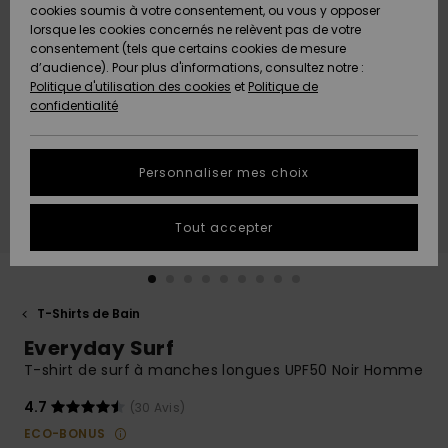
Quiksilver
A
cookies soumis à votre consentement, ou vous y opposer
Freedom
AIDE &
Découvrir
lorsque les cookies concernés ne relèvent pas de votre
CONTACT
consentement (tels que certains cookies de mesure
Nouveautés
Nouveautés
d’audience). Pour plus d'informations, consultez notre :
Protection
Politique d'utilisation des cookies
et
Politique de
des
Communauté
MAGASINS
confidentialité
données
A
A
Découvrir
Découvrir
QUIKSILVER
Guide des
APP
Personnaliser mes choix
tailles
LISTE DE
Tout accepter
SOUHAITS
Démarrez
une
conversation
pour
obtenir la
T-Shirts de Bain
réponse la
Everyday Surf
plus rapide
à votre
T-shirt de surf à manches longues UPF50 Noir Homme
question.
4.7
(30 Avis)
Démarrer
une
ECO-BONUS
conversation