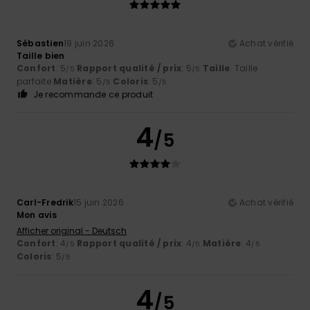
Sébastien
19 juin 2026
Achat vérifié
Taille bien
Confort
: 5
Rapport qualité / prix
: 5
Taille
: Taille
/5
/5
parfaite
Matière
: 5
Coloris
: 5
/5
/5
Je recommande ce produit
4
/5
Carl-Fredrik
15 juin 2026
Achat vérifié
Mon avis
Afficher original - Deutsch
Confort
: 4
Rapport qualité / prix
: 4
Matière
: 4
/5
/5
/5
Coloris
: 5
/5
4
/5