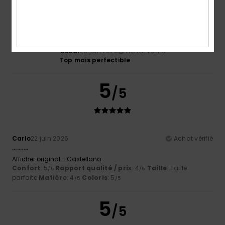
4
/5
Oscar
28 juin 2026
Achat vérifié
Top mais perfectible
5
/5
Carlo
22 juin 2026
Achat vérifié
..........
Afficher original - Castellano
Confort
: 5
Rapport qualité / prix
: 4
Taille
: Taille
/5
/5
parfaite
Matière
: 4
Coloris
: 5
/5
/5
5
/5