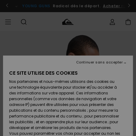
Passer
à
atuits
Se connecter / s'inscrire
YOUNG GUNS
Radical dès le départ.
Acheter maint
l'information
sur
le
produit
Accéder à
HOMME
Vêtements
Vêtements
Shop
Surf
Snow
Outlet
ma
Shop
Shop
Homme
commande
Homme
Homme
GARÇON
Continuer sans accepter
Accessoires
Accessoires
Nouveautés
Livraison
Outlet
CE SITE UTILISE DES COOKIES
FEMME
Surf
Snow
Enfant
Shop
Shop
Nos partenaires et nous-mêmes utilisons des cookies ou
Retours
Chaussures
Chaussures
A
Enfant
Enfant
une technologie équivalente pour stocker et/ou accéder à
& Tongs
& Tongs
Découvrir
SURF
des informations sur votre appareil. Ces informations
Outlet
personnelles (comme vos données de navigation et votre
Paiement
Femme
adresse IP) peuvent être utilisées pour vous présenter des
SNOW
Highlights
Snow
publications et du contenu personnalisés ; pour mesurer la
Surf
Surf
Snow
Shop
Carte
performance publicitaire et du contenu ; pour personnaliser
Femme
Cadeau
les publicités ; et en apprendre plus sur leur audience ; pour
OUTLET
développer et améliorer les produits de nos partenaires.
Communauté
Snow
Snow
Vous pouvez paramétrer vos choix pour accepter ou non les