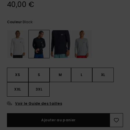
40,00 €
Trouvez
des
réponses
Black
Couleur
aux
questions
les plus
fréquentes
et notre
formulaire
de
contact.
Consulter
XS
S
M
L
XL
la FAQ
XXL
3XL
Voir le Guide des tailles
Ajouter au panier