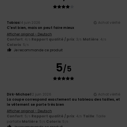
Tobias
14 juin 2026
Achat vérifié
C'est bien, mais on peut faire mieux
Afficher original - Deutsch
Confort
: 4
Rapport qualité / prix
: 3
Matière
: 4
/5
/5
/5
Coloris
: 5
/5
Je recommande ce produit
5
/5
Dirk-Michael
12 juin 2026
Achat vérifié
La coupe correspond exactement au tableau des tailles, et
le vêtement se porte très bien
Afficher original - Deutsch
Confort
: 5
Rapport qualité / prix
: 4
Taille
: Taille
/5
/5
parfaite
Matière
: 5
Coloris
: 5
/5
/5
Je recommande ce produit