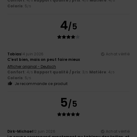
Confort
: 4
Rapport qualité / prix
: 4
Matière
: 4
/5
/5
/5
Coloris
: 5
/5
4
/5
Tobias
14 juin 2026
Achat vérifié
C'est bien, mais on peut faire mieux
Afficher original - Deutsch
Confort
: 4
Rapport qualité / prix
: 3
Matière
: 4
/5
/5
/5
Coloris
: 5
/5
Je recommande ce produit
5
/5
Dirk-Michael
12 juin 2026
Achat vérifié
La coupe correspond exactement au tableau des tailles, et