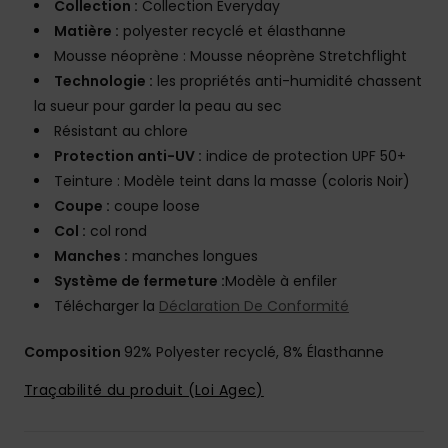
Collection :
Collection Everyday
Matière :
polyester recyclé et élasthanne
Mousse néoprène : Mousse néoprène Stretchflight
Technologie :
les propriétés anti-humidité chassent
la sueur pour garder la peau au sec
Résistant au chlore
Protection anti-UV :
indice de protection UPF 50+
Teinture : Modèle teint dans la masse (coloris Noir)
Coupe :
coupe loose
Col :
col rond
Manches :
manches longues
Système de fermeture :
Modèle à enfiler
Télécharger la
Déclaration De Conformité
Composition
92% Polyester recyclé, 8% Élasthanne
Traçabilité du produit (Loi Agec)