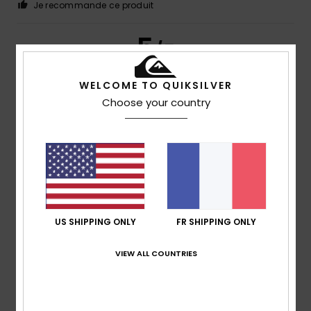
Je recommande ce produit
5
/5
WELCOME TO QUIKSILVER
Choose your country
Giles
11 juillet 2026
Achat vérifié
Un excellent produit, encore mieux que sur la photo
Afficher original - English
Confort
: 5
Rapport qualité / prix
: 5
Taille
: Taille
/5
/5
parfaite
Matière
: 5
Coloris
: 5
/5
/5
Je recommande ce produit
5
/5
US SHIPPING ONLY
FR SHIPPING ONLY
VIEW ALL COUNTRIES
Robin
2 juillet 2026
Achat vérifié
Produit de qualité et élégant