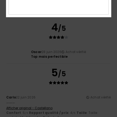
Confort
: 5
Rapport qualité / prix
: 4
Taille
: Taille
/5
/5
parfaite
Matière
: 5
Coloris
: 4
/5
/5
Je recommande ce produit
4
/5
Oscar
28 juin 2026
Achat vérifié
Top mais perfectible
5
/5
Carlo
22 juin 2026
Achat vérifié
..........
Afficher original - Castellano
Confort
: 5
Rapport qualité / prix
: 4
Taille
: Taille
/5
/5