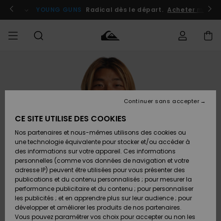
Passer
à
atuits
Se connecter / s'inscrire
YOUNG GUNS
Radical dès le départ.
Acheter maint
l'information
sur
le
produit
Accéder à
HOMME
Vêtements
Vêtements
Shop
Surf
Snow
Outlet
ma
Shop
Shop
Homme
commande
Homme
Homme
GARÇON
Continuer sans accepter
Accessoires
Accessoires
Nouveautés
Livraison
Outlet
CE SITE UTILISE DES COOKIES
FEMME
Surf
Snow
Enfant
Shop
Shop
Nos partenaires et nous-mêmes utilisons des cookies ou
Retours
Chaussures
Chaussures
A
Enfant
Enfant
une technologie équivalente pour stocker et/ou accéder à
& Tongs
& Tongs
Découvrir
SURF
des informations sur votre appareil. Ces informations
Outlet
personnelles (comme vos données de navigation et votre
Paiement
Femme
adresse IP) peuvent être utilisées pour vous présenter des
SNOW
Highlights
Snow
publications et du contenu personnalisés ; pour mesurer la
Surf
Surf
Snow
Shop
Carte
performance publicitaire et du contenu ; pour personnaliser
Femme
Cadeau
les publicités ; et en apprendre plus sur leur audience ; pour
OUTLET
développer et améliorer les produits de nos partenaires.
Communauté
Snow
Snow
Vous pouvez paramétrer vos choix pour accepter ou non les