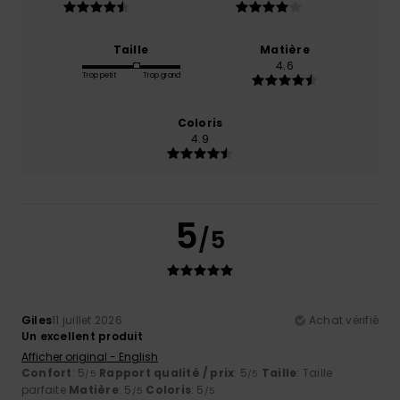
Taille
Matière
4.6
Trop petit
Trop grand
Coloris
4.9
5
/5
Giles
11 juillet 2026
Achat vérifié
Un excellent produit
Afficher original - English
Confort
: 5
Rapport qualité / prix
: 5
Taille
: Taille
/5
/5
parfaite
Matière
: 5
Coloris
: 5
/5
/5