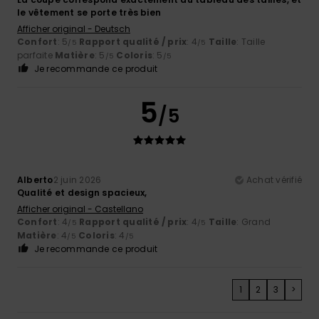
le vêtement se porte très bien
Afficher original - Deutsch
Confort
: 5
Rapport qualité / prix
: 4
Taille
: Taille
/5
/5
parfaite
Matière
: 5
Coloris
: 5
/5
/5
Je recommande ce produit
5
/5
Alberto
2 juin 2026
Achat vérifié
Qualité et design spacieux,
Afficher original - Castellano
Confort
: 4
Rapport qualité / prix
: 4
Taille
: Grand
/5
/5
Matière
: 4
Coloris
: 4
/5
/5
Je recommande ce produit
1
2
3
>