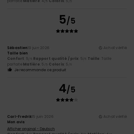
parfaite
Matière
: 4
Coloris
: 5
/5
/5
5
/5
Sébastien
19 juin 2026
Achat vérifié
Taille bien
Confort
: 5
Rapport qualité / prix
: 5
Taille
: Taille
/5
/5
parfaite
Matière
: 5
Coloris
: 5
/5
/5
Je recommande ce produit
4
/5
Carl-Fredrik
15 juin 2026
Achat vérifié
Mon avis
Afficher original - Deutsch