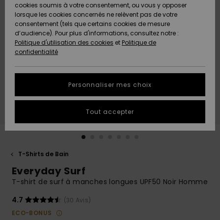
Quiksilver
A
cookies soumis à votre consentement, ou vous y opposer
Freedom
AIDE &
Découvrir
lorsque les cookies concernés ne relèvent pas de votre
CONTACT
consentement (tels que certains cookies de mesure
Nouveautés
Nouveautés
d’audience). Pour plus d'informations, consultez notre :
Protection
Politique d'utilisation des cookies
et
Politique de
des
Communauté
MAGASINS
confidentialité
données
A
A
Découvrir
Découvrir
QUIKSILVER
Guide des
APP
Personnaliser mes choix
tailles
LISTE DE
Tout accepter
SOUHAITS
Démarrez
une
conversation
pour
obtenir la
T-Shirts de Bain
réponse la
Everyday Surf
plus rapide
à votre
T-shirt de surf à manches longues UPF50 Noir Homme
question.
4.7
(30 Avis)
Démarrer
une
ECO-BONUS
conversation