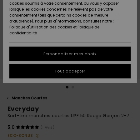
Quiksilver
A
cookies soumis à votre consentement, ou vous y opposer
Freedom
AIDE &
Découvrir
lorsque les cookies concernés ne relèvent pas de votre
CONTACT
consentement (tels que certains cookies de mesure
Nouveautés
Nouveautés
d’audience). Pour plus d'informations, consultez notre :
Protection
Politique d'utilisation des cookies
et
Politique de
des
Communauté
MAGASINS
confidentialité
données
A
A
Découvrir
Découvrir
QUIKSILVER
Guide des
APP
Personnaliser mes choix
tailles
LISTE DE
Tout accepter
SOUHAITS
Démarrez
une
conversation
pour
obtenir la
Manches Courtes
réponse la
Everyday
plus rapide
à votre
Surf-tee manches courtes UPF 50 Rouge Garçon 2-7
question.
5.0
(1 Avis)
Démarrer
une
ECO-BONUS
conversation