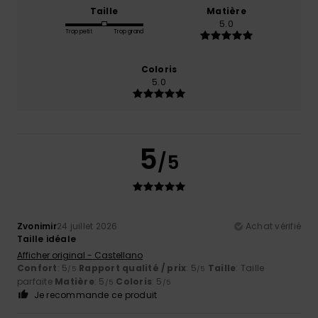
Taille
Matière
5.0
Trop petit
Trop grand
Coloris
5.0
5
/5
Zvonimir
24 juillet 2026
Achat vérifié
Taille idéale
Afficher original - Castellano
Confort
: 5
Rapport qualité / prix
: 5
Taille
: Taille
/5
/5
parfaite
Matière
: 5
Coloris
: 5
/5
/5
Je recommande ce produit