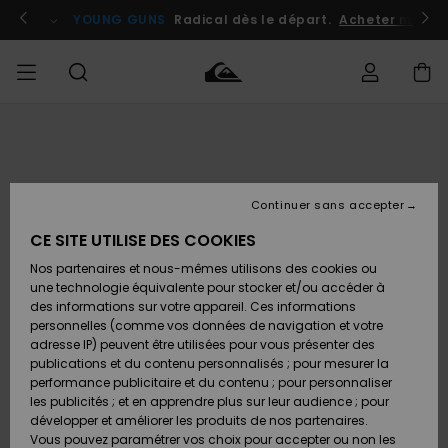
Passer
à
atuits
Se connecter / s'inscrire
YOUNG GUNS
Radical dès le départ.
Acheter maint
l'information
sur
le
produit
Accéder à
HOMME
Vêtements
Vêtements
Shop
Surf
Snow
Outlet
ma
Shop
Shop
Homme
commande
Homme
Homme
GARÇON
Continuer sans accepter
Accessoires
Accessoires
Nouveautés
Livraison
Outlet
CE SITE UTILISE DES COOKIES
FEMME
Surf
Snow
Enfant
Shop
Shop
Nos partenaires et nous-mêmes utilisons des cookies ou
Retours
Chaussures
Chaussures
A
Enfant
Enfant
une technologie équivalente pour stocker et/ou accéder à
& Tongs
& Tongs
Découvrir
SURF
des informations sur votre appareil. Ces informations
Outlet
personnelles (comme vos données de navigation et votre
Paiement
Femme
adresse IP) peuvent être utilisées pour vous présenter des
SNOW
Highlights
Snow
publications et du contenu personnalisés ; pour mesurer la
Surf
Surf
Snow
Shop
Carte
performance publicitaire et du contenu ; pour personnaliser
Femme
Cadeau
les publicités ; et en apprendre plus sur leur audience ; pour
OUTLET
développer et améliorer les produits de nos partenaires.
Communauté
Snow
Snow
Vous pouvez paramétrer vos choix pour accepter ou non les