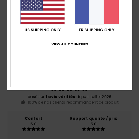
Livraison & Retours
US SHIPPING ONLY
FR SHIPPING ONLY
Avis clients
VIEW ALL COUNTRIES
Note moyenne
5.0
/5
basé sur
1 avis vérifiés
depuis juillet 2026
100% de nos clients recommandent ce produit
Confort
Rapport qualité / prix
5.0
5.0